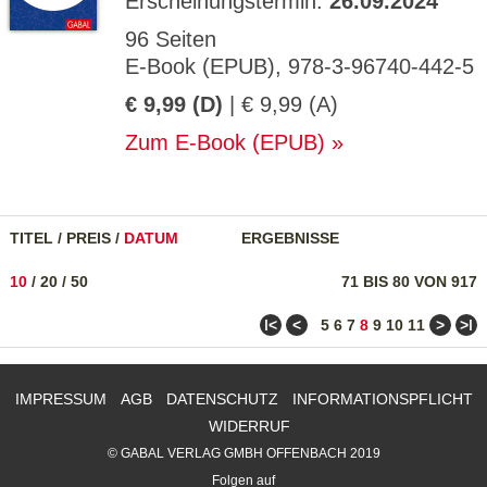
Erscheinungstermin:
26.09.2024
96 Seiten
E-Book (EPUB), 978-3-96740-442-5
€ 9,99 (D)
| € 9,99 (A)
Zum E-Book (EPUB)
TITEL
/
PREIS
/
DATUM
ERGEBNISSE
10
/
20
/
50
71 BIS 80 VON 917
ǀ<
<
>
>ǀ
5
6
7
8
9
10
11
IMPRESSUM
AGB
DATENSCHUTZ
INFORMATIONSPFLICHT
WIDERRUF
© GABAL VERLAG GMBH OFFENBACH 2019
Folgen auf