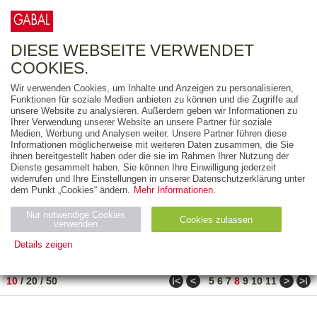
0
ARTIKEL
0.00 €
DIESE WEBSEITE VERWENDET
COOKIES.
Wir verwenden Cookies, um Inhalte und Anzeigen zu personalisieren,
FREITEXT
Funktionen für soziale Medien anbieten zu können und die Zugriffe auf
unsere Website zu analysieren. Außerdem geben wir Informationen zu
Ihrer Verwendung unserer Website an unsere Partner für soziale
AUSGABEART
Medien, Werbung und Analysen weiter. Unsere Partner führen diese
Informationen möglicherweise mit weiteren Daten zusammen, die Sie
AUS DER REIHE
ihnen bereitgestellt haben oder die sie im Rahmen Ihrer Nutzung der
Dienste gesammelt haben. Sie können Ihre Einwilligung jederzeit
widerrufen und Ihre Einstellungen in unserer Datenschutzerklärung unter
ZUM THEMA
dem Punkt „Cookies“ ändern.
Mehr Informationen.
Nur notwendige Cookies
Neuerscheinung
Bestseller
Cookies zulassen
suchen
verwenden
Details zeigen
TITEL
/
PREIS
/
DATUM
71 BIS 80 VON 917
Notwendig (2)
Statistiken (4)
Marketing (4)
ǀ<
<
>
>ǀ
10
/
20
/
50
5
6
7
8
9
10
11
Anbiet
Abl
Ty
Name
Zweck
er
auf
p
H