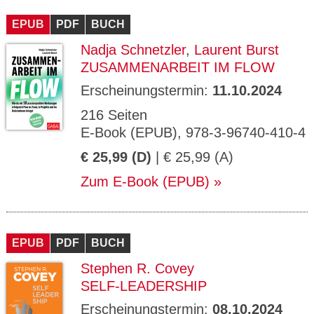
CMS_S
gabal-
Se
Wird für die Speicherung der Benutzer-
T
ESSION
verlag.
ssi
Session verwendet
T
EPUB
_ID
PDF
de
BUCH
on
P
H
Nadja Schnetzler
,
Laurent Burst
gabal-
Speichert den Zustimmungsstatus des
90
GV_CO
T
verlag.
Benutzers für Cookies auf der aktuellen
Ta
OKIES
T
ZUSAMMENARBEIT IM FLOW
de
Domäne.
ge
P
Erscheinungstermin:
11.10.2024
216 Seiten
E-Book (EPUB), 978-3-96740-410-4
€ 25,99 (D)
| € 25,99 (A)
Zum E-Book (EPUB)
EPUB
PDF
BUCH
Stephen R. Covey
SELF-LEADERSHIP
Erscheinungstermin:
08.10.2024