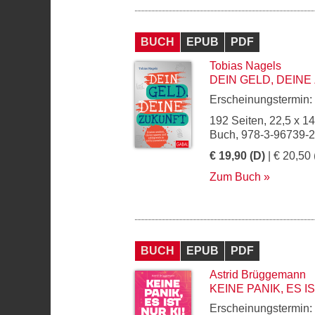
BUCH
EPUB
PDF
Tobias Nagels
DEIN GELD, DEIN
Erscheinungstermin:
192 Seiten, 22,5 x 1
Buch, 978-3-96739-
€ 19,90 (D)
| € 20,50 
Zum Buch
BUCH
EPUB
PDF
Astrid Brüggemann
KEINE PANIK, ES IS
Erscheinungstermin: