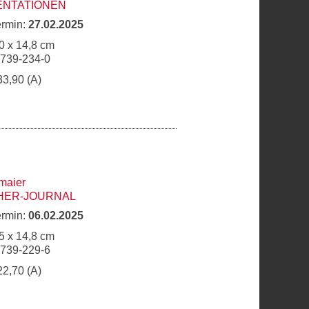
ENTATIONEN
ermin:
27.02.2025
0 x 14,8 cm
6739-234-0
33,90 (A)
maier
HER-JOURNAL
ermin:
06.02.2025
5 x 14,8 cm
6739-229-6
22,70 (A)