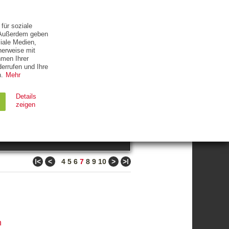
ETTER
KONTAKT
für soziale
. Außerdem geben
iale Medien,
herweise mit
hmen Ihrer
errufen und Ihre
.
Mehr
ZUM THEMA
Details
zeigen
suchen
Ablauf
Typ
ǀ<
<
>
>ǀ
4
5
6
7
8
9
10
Session
HTTP
90 Tage
HTTP
n