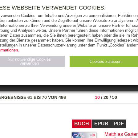
RIGHTS
PRESSE
HANDEL
FÜR UNTERNEHMEN
NEWSL
IESE WEBSEITE VERWENDET COOKIES.
 verwenden Cookies, um Inhalte und Anzeigen zu personalisieren, Funktionen 
ien anbieten zu können und die Zugriffe auf unsere Website zu analysieren
 Informationen zu Ihrer Verwendung unserer Website an unsere Partner für soz
bung und Analysen weiter. Unsere Partner führen diese Informationen möglic
THEMEN
AUTOREN
VERLAG
teren Daten zusammen, die Sie ihnen bereitgestellt haben oder die sie im Ra
zung der Dienste gesammelt haben. Sie können Ihre Einwilligung jederzeit wid
OKS
AUDIO-CDS
MP3
NON-BOOKS
stellungen in unserer Datenschutzerklärung unter dem Punkt „Cookies“ ändern
ormationen.
AUSGABEART
AUS DER REIHE
Nur notwendige Cookies
Cookies zulassen
verwenden
eller
Statistiken (4)
Marketing (4)
Anbieter
Zweck
ERGEBNISSE
61 BIS 70 VON 486
10
/
20
/
50
gabal-
N_ID
Wird für die Speicherung der Benutzer-Session verwendet
verlag.de
gabal-
Speichert den Zustimmungsstatus des Benutzers für Cookies
verlag.de
auf der aktuellen Domäne.
BUCH
EPUB
PDF
Matthias Garte