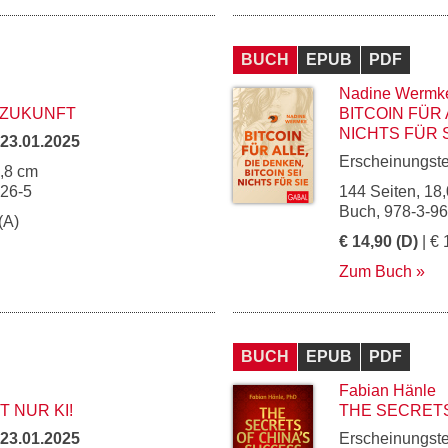
BUCH
EPUB
PDF
Nadine Wermk
E ZUKUNFT
BITCOIN FÜR 
NICHTS FÜR 
23.01.2025
Erscheinungst
4,8 cm
226-5
144 Seiten, 18,
Buch, 978-3-9
(A)
€ 14,90 (D)
| € 
Zum Buch
BUCH
EPUB
PDF
Fabian Hänle
T NUR KI!
THE SECRETS
23.01.2025
Erscheinungst