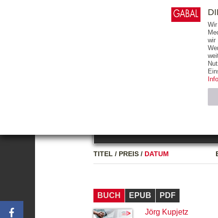
0
ARTIKEL
0.00 €
D
Wir
Med
wir
Wer
START
BÜCHER
wei
Nut
GESAMTVERZEICHNIS
BÜCHER
E-BO
Ein
Inf
FREITEXT
Neuerscheinung
Bests
Notwendig (2)
Name
TITEL
/
PREIS
/
DATUM
CMS_SESSIO
GV_COOKIES
BUCH
EPUB
PDF
Jörg Kupjetz