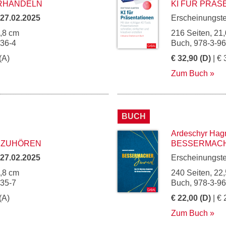
RHANDELN
KI FÜR PRÄS
27.02.2025
Erscheinungst
4,8 cm
216 Seiten, 21,
236-4
Buch, 978-3-9
(A)
€ 32,90 (D)
| € 
Zum Buch
BUCH
Ardeschyr Hag
 ZUHÖREN
BESSERMAC
27.02.2025
Erscheinungst
4,8 cm
240 Seiten, 22,
235-7
Buch, 978-3-9
(A)
€ 22,00 (D)
| € 
Zum Buch