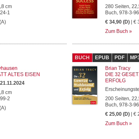
4,8 cm
280 Seiten, 22,
224-1
Buch, 978-3-9
(A)
€ 34,90 (D)
| € 
Zum Buch
BUCH
EPUB
PDF
MP
yhausen
Brian Tracy
TT ALTES EISEN
DIE 32 GESE
ERFOLG
21.11.2024
Erscheinungst
4,8 cm
199-2
200 Seiten, 22,
Buch, 978-3-9
(A)
€ 25,00 (D)
| € 
Zum Buch