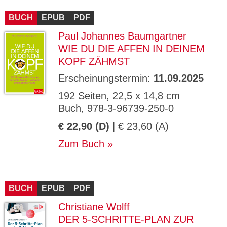
CMS_S
gabal-
Se
Wird für die Speicherung der Benutzer-
T
ESSION
verlag.
ssi
Session verwendet
T
BUCH
_ID
EPUB
de
PDF
on
P
H
Paul Johannes Baumgartner
gabal-
Speichert den Zustimmungsstatus des
90
GV_CO
T
verlag.
Benutzers für Cookies auf der aktuellen
Ta
OKIES
T
WIE DU DIE AFFEN IN DEINEM
de
Domäne.
ge
P
KOPF ZÄHMST
Erscheinungstermin:
11.09.2025
192 Seiten, 22,5 x 14,8 cm
Buch, 978-3-96739-250-0
€ 22,90 (D)
| € 23,60 (A)
Zum Buch
BUCH
EPUB
PDF
Christiane Wolff
DER 5-SCHRITTE-PLAN ZUR