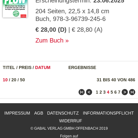
Erscheinungstermin:
23.06.2025
204 Seiten, 22,5 x 14,8 cm
Buch, 978-3-96739-245-6
€ 28,00 (D)
| € 28,80 (A)
Zum Buch
TITEL
/
PREIS
/
DATUM
ERGEBNISSE
10
/
20
/
50
31 BIS 40 VON 486
ǀ<
<
>
>ǀ
1
2
3
4
5
6
7
IMPRESSUM
AGB
DATENSCHUTZ
INFORMATIONSPFLICHT
WIDERRUF
© GABAL VERLAG GMBH OFFENBACH 2019
Folgen auf