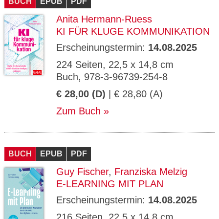
BUCH
EPUB
PDF
Anita Hermann-Ruess
KI FÜR KLUGE KOMMUNIKATION
Erscheinungstermin:
14.08.2025
224 Seiten, 22,5 x 14,8 cm
Buch, 978-3-96739-254-8
€ 28,00 (D)
| € 28,80 (A)
Zum Buch
BUCH
EPUB
PDF
Guy Fischer
,
Franziska Melzig
E-LEARNING MIT PLAN
Erscheinungstermin:
14.08.2025
216 Seiten, 22,5 x 14,8 cm