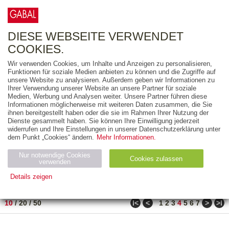
0
ARTIKEL
0.00 €
DIESE WEBSEITE VERWENDET
COOKIES.
Wir verwenden Cookies, um Inhalte und Anzeigen zu personalisieren,
FREITEXT
Funktionen für soziale Medien anbieten zu können und die Zugriffe auf
unsere Website zu analysieren. Außerdem geben wir Informationen zu
Ihrer Verwendung unserer Website an unsere Partner für soziale
AUSGABEART
Medien, Werbung und Analysen weiter. Unsere Partner führen diese
Informationen möglicherweise mit weiteren Daten zusammen, die Sie
AUS DER REIHE
ihnen bereitgestellt haben oder die sie im Rahmen Ihrer Nutzung der
Dienste gesammelt haben. Sie können Ihre Einwilligung jederzeit
widerrufen und Ihre Einstellungen in unserer Datenschutzerklärung unter
ZUM THEMA
dem Punkt „Cookies“ ändern.
Mehr Informationen.
Nur notwendige Cookies
Neuerscheinung
Bestseller
Cookies zulassen
suchen
verwenden
Details zeigen
TITEL
/
PREIS
/
DATUM
31 BIS 40 VON 486
Notwendig (2)
Statistiken (4)
Marketing (4)
ǀ<
<
>
>ǀ
10
/
20
/
50
1
2
3
4
5
6
7
Anbiet
Abl
Ty
Name
Zweck
er
auf
p
H