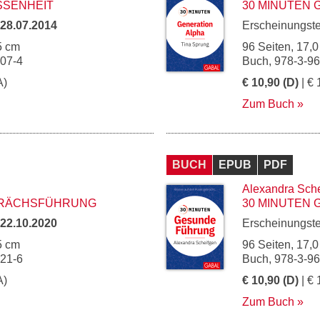
SSENHEIT
30 MINUTEN 
28.07.2014
Erscheinungst
5 cm
96 Seiten, 17,0
607-4
Buch, 978-3-9
A)
€ 10,90 (D)
| € 
Zum Buch
BUCH
EPUB
PDF
Alexandra Sch
PRÄCHSFÜHRUNG
30 MINUTEN
22.10.2020
Erscheinungst
5 cm
96 Seiten, 17,0
021-6
Buch, 978-3-9
A)
€ 10,90 (D)
| € 
Zum Buch