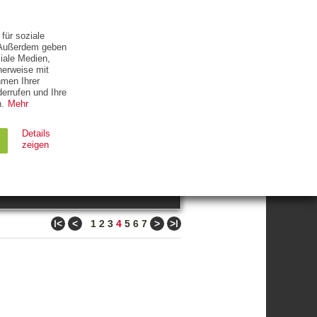
ETTER
KONTAKT
für soziale
. Außerdem geben
iale Medien,
herweise mit
hmen Ihrer
errufen und Ihre
.
Mehr
ZUM THEMA
Details
zeigen
suchen
Ablauf
Typ
ǀ<
<
>
>ǀ
1
2
3
4
5
6
7
Session
HTTP
90 Tage
HTTP