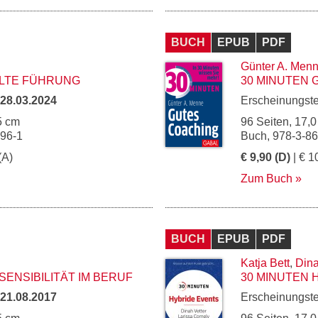
BUCH
EPUB
PDF
Günter A. Men
ILTE FÜHRUNG
30 MINUTEN 
28.03.2024
Erscheinungst
5 cm
96 Seiten, 17,0
196-1
Buch, 978-3-8
(A)
€ 9,90 (D)
| € 1
Zum Buch
BUCH
EPUB
PDF
Katja Bett
,
Dina
ENSIBILITÄT IM BERUF
30 MINUTEN 
21.08.2017
Erscheinungst