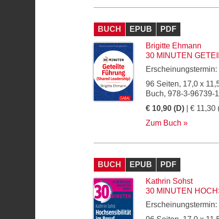
BUCH
EPUB
PDF
Brigitte Ehmann
30 MINUTEN GETE
Erscheinungstermin:
96 Seiten, 17,0 x 11,
Buch, 978-3-96739-
€ 10,90 (D)
| € 11,30 
Zum Buch
BUCH
EPUB
PDF
Kathrin Sohst
30 MINUTEN HOCHS
Erscheinungstermin: