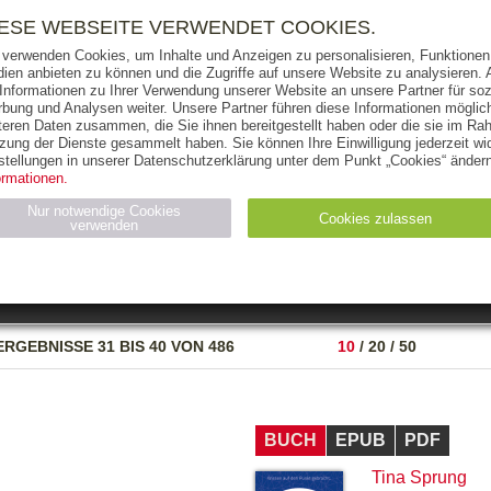
RIGHTS
PRESSE
HANDEL
FÜR UNTERNEHMEN
NEWSL
IESE WEBSEITE VERWENDET COOKIES.
 verwenden Cookies, um Inhalte und Anzeigen zu personalisieren, Funktionen 
ien anbieten zu können und die Zugriffe auf unsere Website zu analysieren
 Informationen zu Ihrer Verwendung unserer Website an unsere Partner für soz
bung und Analysen weiter. Unsere Partner führen diese Informationen möglic
THEMEN
AUTOREN
VERLAG
teren Daten zusammen, die Sie ihnen bereitgestellt haben oder die sie im Ra
zung der Dienste gesammelt haben. Sie können Ihre Einwilligung jederzeit wid
OKS
AUDIO-CDS
MP3
NON-BOOKS
stellungen in unserer Datenschutzerklärung unter dem Punkt „Cookies“ ändern
ormationen.
AUSGABEART
AUS DER REIHE
Nur notwendige Cookies
Cookies zulassen
verwenden
eller
Statistiken (4)
Marketing (4)
Anbieter
Zweck
ERGEBNISSE
31 BIS 40 VON 486
10
/
20
/
50
gabal-
N_ID
Wird für die Speicherung der Benutzer-Session verwendet
verlag.de
gabal-
Speichert den Zustimmungsstatus des Benutzers für Cookies
verlag.de
auf der aktuellen Domäne.
BUCH
EPUB
PDF
Tina Sprung