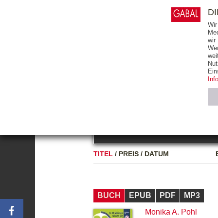
0
ARTIKEL
0.00 €
D
Wir
Med
wir
Wer
START
BÜCHER
wei
Nut
GESAMTVERZEICHNIS
BÜCHER
E-BO
Ein
Inf
FREITEXT
Neuerscheinung
Bests
Notwendig (2)
Name
TITEL
/
PREIS
/
DATUM
CMS_SESSIO
GV_COOKIES
BUCH
EPUB
PDF
MP3
Monika A. Pohl