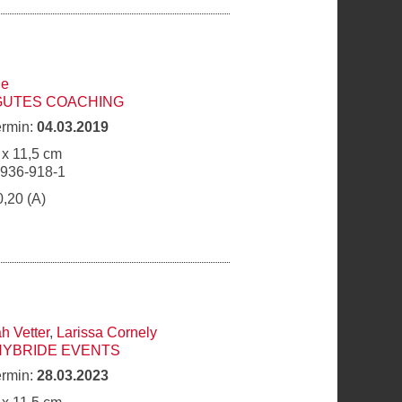
ne
GUTES COACHING
ermin:
04.03.2019
 x 11,5 cm
6936-918-1
0,20 (A)
h Vetter
,
Larissa Cornely
HYBRIDE EVENTS
ermin:
28.03.2023