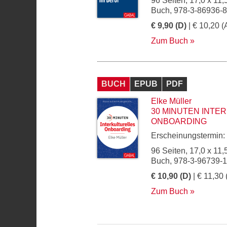
96 Seiten, 17,0 x 11,
Buch, 978-3-86936-
€ 9,90 (D)
| € 10,20 (
Zum Buch
BUCH
EPUB
PDF
Elke Müller
30 MINUTEN INTE
ONBOARDING
Erscheinungstermin:
96 Seiten, 17,0 x 11,
Buch, 978-3-96739-
€ 10,90 (D)
| € 11,30 
Zum Buch