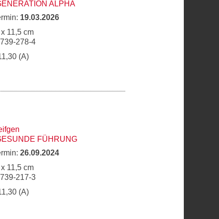
GENERATION ALPHA
ermin:
19.03.2026
 x 11,5 cm
6739-278-4
11,30 (A)
eifgen
 GESUNDE FÜHRUNG
ermin:
26.09.2024
 x 11,5 cm
6739-217-3
11,30 (A)