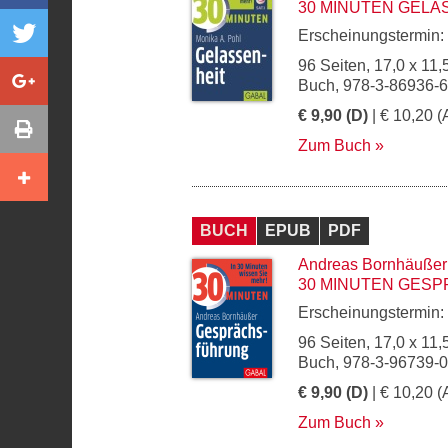
30 MINUTEN GELA
Erscheinungstermin:
96 Seiten, 17,0 x 11,
Buch, 978-3-86936-
€ 9,90 (D)
| € 10,20 (
Zum Buch
BUCH
EPUB
PDF
Andreas Bornhäußer
30 MINUTEN GES
Erscheinungstermin:
96 Seiten, 17,0 x 11,
Buch, 978-3-96739-
€ 9,90 (D)
| € 10,20 (
Zum Buch