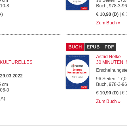
5 cm
96 Seiten, 17,0
810-8
Buch, 978-3-9
A)
€ 10,90 (D)
| € 
Zum Buch
BUCH
EPUB
PDF
Astrid Nelke
RKULTURELLES
30 MINUTEN 
Erscheinungst
29.03.2022
96 Seiten, 17,0
5 cm
Buch, 978-3-9
106-0
€ 10,90 (D)
| € 
(A)
Zum Buch