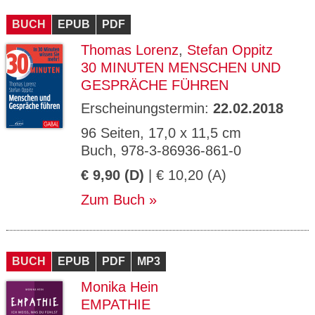
CMS_S
gabal-
Se
Wird für die Speicherung der Benutzer-
T
ESSION
verlag.
ssi
Session verwendet
T
BUCH
_ID
EPUB
de
PDF
on
P
H
Thomas Lorenz
,
Stefan Oppitz
gabal-
Speichert den Zustimmungsstatus des
90
GV_CO
T
verlag.
Benutzers für Cookies auf der aktuellen
Ta
OKIES
T
30 MINUTEN MENSCHEN UND
de
Domäne.
ge
P
GESPRÄCHE FÜHREN
Erscheinungstermin:
22.02.2018
96 Seiten, 17,0 x 11,5 cm
Buch, 978-3-86936-861-0
€ 9,90 (D)
| € 10,20 (A)
Zum Buch
BUCH
EPUB
PDF
MP3
Monika Hein
EMPATHIE