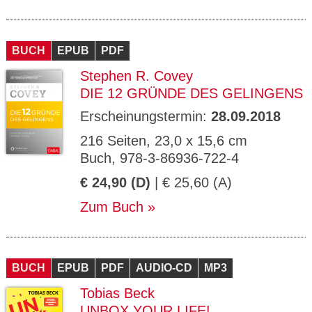
BUCH
EPUB
PDF
Stephen R. Covey
DIE 12 GRÜNDE DES GELINGENS
Erscheinungstermin:
28.09.2018
216 Seiten, 23,0 x 15,6 cm
Buch, 978-3-86936-722-4
€ 24,90 (D)
| € 25,60 (A)
Zum Buch
BUCH
EPUB
PDF
AUDIO-CD
MP3
Tobias Beck
UNBOX YOUR LIFE!