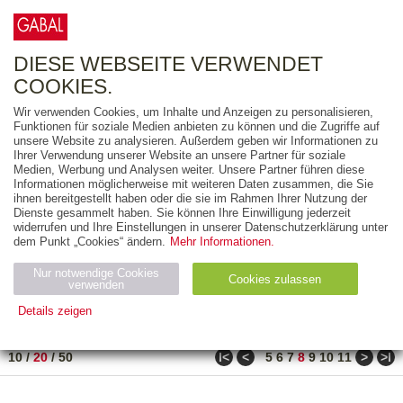
0
ARTIKEL
0.00 €
DIESE WEBSEITE VERWENDET
COOKIES.
Wir verwenden Cookies, um Inhalte und Anzeigen zu personalisieren,
FREITEXT
Funktionen für soziale Medien anbieten zu können und die Zugriffe auf
unsere Website zu analysieren. Außerdem geben wir Informationen zu
Ihrer Verwendung unserer Website an unsere Partner für soziale
AUSGABEART
Medien, Werbung und Analysen weiter. Unsere Partner führen diese
Informationen möglicherweise mit weiteren Daten zusammen, die Sie
AUS DER REIHE
ihnen bereitgestellt haben oder die sie im Rahmen Ihrer Nutzung der
Dienste gesammelt haben. Sie können Ihre Einwilligung jederzeit
widerrufen und Ihre Einstellungen in unserer Datenschutzerklärung unter
ZUM THEMA
dem Punkt „Cookies“ ändern.
Mehr Informationen.
Nur notwendige Cookies
Neuerscheinung
Bestseller
Cookies zulassen
suchen
verwenden
Details zeigen
TITEL
/
PREIS
/
DATUM
151 BIS 170 VON 486
Notwendig (2)
Statistiken (4)
Marketing (4)
ǀ<
<
>
>ǀ
10
/
20
/
50
5
6
7
8
9
10
11
Anbiet
Abl
Ty
Name
Zweck
er
auf
p
H