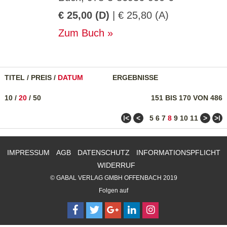
€ 25,00 (D)
| € 25,80 (A)
Zum Buch
TITEL
/
PREIS
/
DATUM
ERGEBNISSE
10
/
20
/
50
151 BIS 170 VON 486
ǀ<
<
>
>ǀ
5
6
7
8
9
10
11
IMPRESSUM
AGB
DATENSCHUTZ
INFORMATIONSPFLICHT
WIDERRUF
© GABAL VERLAG GMBH OFFENBACH 2019
Folgen auf