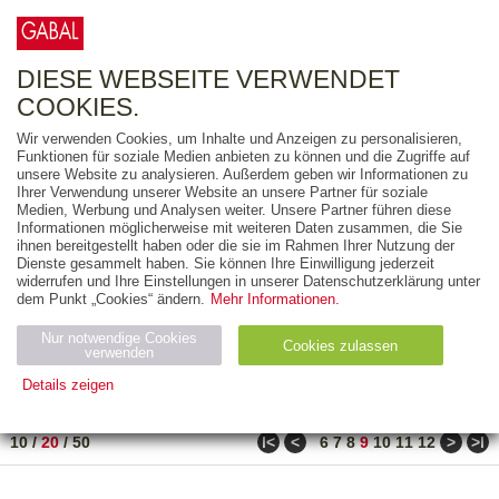
0
ARTIKEL
0.00 €
DIESE WEBSEITE VERWENDET
COOKIES.
Wir verwenden Cookies, um Inhalte und Anzeigen zu personalisieren,
FREITEXT
Funktionen für soziale Medien anbieten zu können und die Zugriffe auf
unsere Website zu analysieren. Außerdem geben wir Informationen zu
Ihrer Verwendung unserer Website an unsere Partner für soziale
AUSGABEART
Medien, Werbung und Analysen weiter. Unsere Partner führen diese
Informationen möglicherweise mit weiteren Daten zusammen, die Sie
AUS DER REIHE
ihnen bereitgestellt haben oder die sie im Rahmen Ihrer Nutzung der
Dienste gesammelt haben. Sie können Ihre Einwilligung jederzeit
widerrufen und Ihre Einstellungen in unserer Datenschutzerklärung unter
ZUM THEMA
dem Punkt „Cookies“ ändern.
Mehr Informationen.
Nur notwendige Cookies
Neuerscheinung
Bestseller
Cookies zulassen
suchen
verwenden
Details zeigen
TITEL
/
PREIS
/
DATUM
171 BIS 190 VON 486
Notwendig (2)
Statistiken (4)
Marketing (4)
ǀ<
<
>
>ǀ
10
/
20
/
50
6
7
8
9
10
11
12
Anbiet
Abl
Ty
Name
Zweck
er
auf
p
H