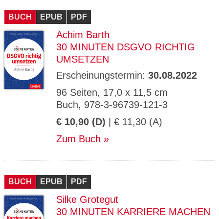
CMS_S
gabal-
Se
Wird für die Speicherung der Benutzer-
T
ESSION
verlag.
ssi
Session verwendet
T
BUCH
_ID
EPUB
de
PDF
on
P
H
Achim Barth
gabal-
Speichert den Zustimmungsstatus des
90
GV_CO
T
verlag.
Benutzers für Cookies auf der aktuellen
Ta
OKIES
T
30 MINUTEN DSGVO RICHTIG
de
Domäne.
ge
P
UMSETZEN
Erscheinungstermin:
30.08.2022
96 Seiten, 17,0 x 11,5 cm
Buch, 978-3-96739-121-3
€ 10,90 (D)
| € 11,30 (A)
Zum Buch
BUCH
EPUB
PDF
Silke Grotegut
30 MINUTEN KARRIERE MACHEN