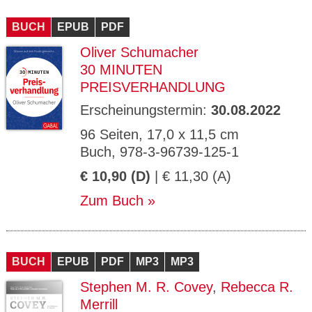
BUCH
EPUB
PDF
Oliver Schumacher
30 MINUTEN
PREISVERHANDLUNG
Erscheinungstermin:
30.08.2022
96 Seiten, 17,0 x 11,5 cm
Buch, 978-3-96739-125-1
€ 10,90 (D)
| € 11,30 (A)
Zum Buch
BUCH
EPUB
PDF
MP3
MP3
Stephen M. R. Covey
,
Rebecca R.
Merrill