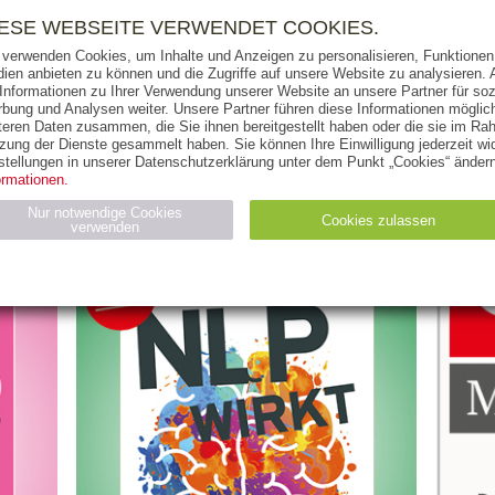
RIGHTS
PRESSE
HANDEL
FÜR UNTERNEHMEN
NEWSL
IESE WEBSEITE VERWENDET COOKIES.
 verwenden Cookies, um Inhalte und Anzeigen zu personalisieren, Funktionen 
ien anbieten zu können und die Zugriffe auf unsere Website zu analysieren
 Informationen zu Ihrer Verwendung unserer Website an unsere Partner für soz
bung und Analysen weiter. Unsere Partner führen diese Informationen möglic
THEMEN
AUTOREN
VERLAG
teren Daten zusammen, die Sie ihnen bereitgestellt haben oder die sie im Ra
zung der Dienste gesammelt haben. Sie können Ihre Einwilligung jederzeit wid
stellungen in unserer Datenschutzerklärung unter dem Punkt „Cookies“ ändern
ormationen.
Nur notwendige Cookies
Cookies zulassen
verwenden
Statistiken (4)
Marketing (4)
Anbieter
Zweck
gabal-
N_ID
Wird für die Speicherung der Benutzer-Session verwendet
verlag.de
gabal-
Speichert den Zustimmungsstatus des Benutzers für Cookies
verlag.de
auf der aktuellen Domäne.