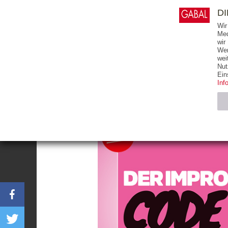
0
ARTIKEL
0.00 €
D
Wir
Med
wir
Wer
START
BÜCHER
wei
Nut
Ein
Inf
Notwendig (2)
Name
CMS_SESSIO
GV_COOKIES