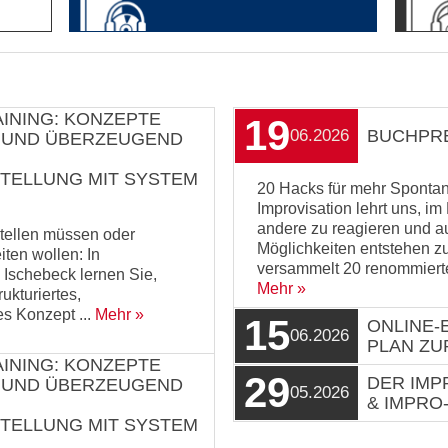
INING: KONZEPTE
19
06.2026
BUCHPRE
 UND ÜBERZEUGEND
TELLUNG MIT SYSTEM
20 Hacks für mehr Spontanei
Improvisation lehrt uns, i
andere zu reagieren und au
tellen müssen oder
Möglichkeiten entstehen z
iten wollen: In
versammelt 20 renommierte
 Ischebeck lernen Sie,
Mehr
rukturiertes,
es Konzept ...
Mehr
15
ONLINE-E
06.2026
PLAN ZU
INING: KONZEPTE
29
DER IMP
 UND ÜBERZEUGEND
05.2026
& IMPRO
TELLUNG MIT SYSTEM