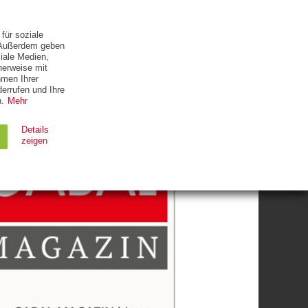
ETTER
KONTAKT
für soziale
. Außerdem geben
iale Medien,
herweise mit
hmen Ihrer
errufen und Ihre
.
Mehr
Details
zeigen
Ablauf
Typ
Session
HTTP
90 Tage
HTTP