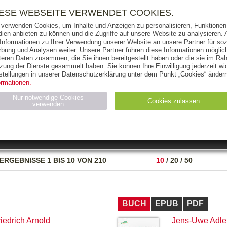
RIGHTS
PRESSE
HANDEL
FÜR UNTERNEHMEN
NEWSL
IESE WEBSEITE VERWENDET COOKIES.
 verwenden Cookies, um Inhalte und Anzeigen zu personalisieren, Funktionen 
ien anbieten zu können und die Zugriffe auf unsere Website zu analysieren
 Informationen zu Ihrer Verwendung unserer Website an unsere Partner für soz
bung und Analysen weiter. Unsere Partner führen diese Informationen möglic
THEMEN
AUTOREN
VERLAG
teren Daten zusammen, die Sie ihnen bereitgestellt haben oder die sie im Ra
zung der Dienste gesammelt haben. Sie können Ihre Einwilligung jederzeit wid
OKS
AUDIO-CDS
MP3
NON-BOOKS
stellungen in unserer Datenschutzerklärung unter dem Punkt „Cookies“ ändern
ormationen.
AUSGABEART
AUS DER REIHE
Nur notwendige Cookies
Cookies zulassen
verwenden
eller
Statistiken (4)
Marketing (4)
Anbieter
Zweck
ERGEBNISSE
1 BIS 10 VON 210
10
/
20
/
50
gabal-
N_ID
Wird für die Speicherung der Benutzer-Session verwendet
verlag.de
gabal-
Speichert den Zustimmungsstatus des Benutzers für Cookies
verlag.de
auf der aktuellen Domäne.
BUCH
EPUB
PDF
riedrich Arnold
Jens-Uwe Adle