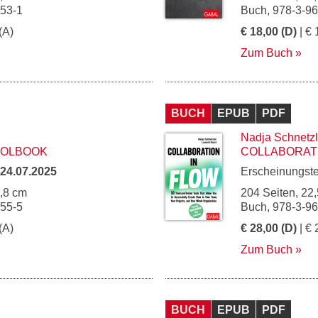
253-1
Buch, 978-3-9
(A)
€ 18,00 (D)
| € 
Zum Buch
BUCH
EPUB
PDF
Nadja Schnetzl
OOLBOOK
COLLABORATI
24.07.2025
Erscheinungst
4,8 cm
204 Seiten, 22,
255-5
Buch, 978-3-9
(A)
€ 28,00 (D)
| € 
Zum Buch
BUCH
EPUB
PDF