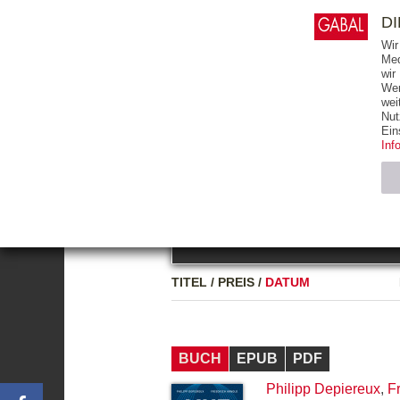
0
ARTIKEL
0.00 €
D
Wir
Med
wir
Wer
START
BÜCHER
wei
Nut
GESAMTVERZEICHNIS
BÜCHER
E-BO
Ein
Inf
FREITEXT
Neuerscheinung
Bests
Notwendig (2)
Name
TITEL
/
PREIS
/
DATUM
CMS_SESSIO
GV_COOKIES
BUCH
EPUB
PDF
Philipp Depiereux
,
F