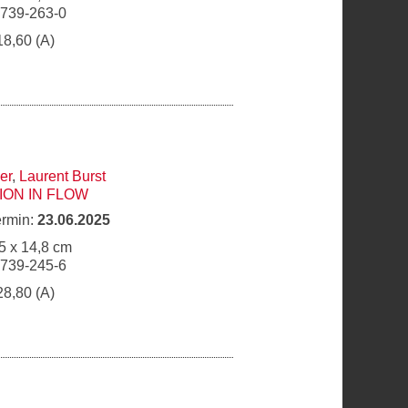
6739-263-0
18,60 (A)
er
,
Laurent Burst
ON IN FLOW
ermin:
23.06.2025
5 x 14,8 cm
6739-245-6
28,80 (A)