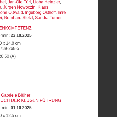
chel
,
Jan-Ole Fürl
,
Lioba Heinzler
,
p
,
Jürgen Nowoczin
,
Klaus
one Oßwald
,
Ingeborg Osthoff
,
Imre
i
,
Bernhard Stelzl
,
Sandra Turner
,
NENKOMPETENZ
ermin:
23.10.2025
0 x 14,8 cm
6739-268-5
20,50 (A)
,
Gabriele Blüher
 BUCH DER KLUGEN FÜHRUNG
ermin:
01.10.2025
0 x 12,5 cm