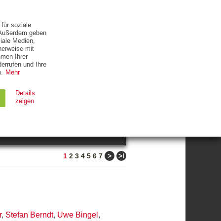
ETTER
KONTAKT
für soziale
. Außerdem geben
iale Medien,
herweise mit
hmen Ihrer
errufen und Ihre
.
Mehr
ZUM THEMA
Details
zeigen
suchen
Ablauf
Typ
>
>ǀ
1
2
3
4
5
6
7
Session
HTTP
90 Tage
HTTP
r
,
Stefan Berndt
,
Uwe Bingel
,