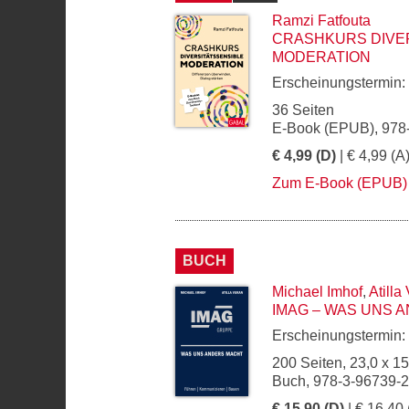
Ramzi Fatfouta
CRASHKURS DIVE
MODERATION
Erscheinungstermin:
36 Seiten
E-Book (EPUB), 978
€ 4,99 (D)
| € 4,99 (A
Zum E-Book (EPUB)
BUCH
Michael Imhof
,
Atilla
IMAG – WAS UNS 
Erscheinungstermin:
200 Seiten, 23,0 x 1
Buch, 978-3-96739-
€ 15,90 (D)
| € 16,40 