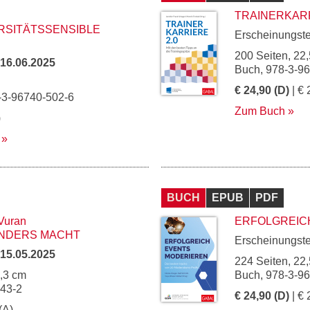
TRAINERKARR
RSITÄTSSENSIBLE
Erscheinungst
200 Seiten, 22,
16.06.2025
Buch, 978-3-9
€ 24,90 (D)
| € 
-3-96740-502-6
Zum Buch
)
BUCH
EPUB
PDF
 Vuran
ERFOLGREIC
ANDERS MACHT
Erscheinungst
15.05.2025
224 Seiten, 22,
5,3 cm
Buch, 978-3-9
243-2
€ 24,90 (D)
| € 
(A)