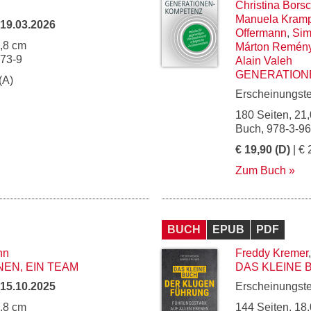
Christina Bors
Manuela Kram
19.03.2026
Offermann
,
Sim
4,8 cm
Márton Remény
273-9
Alain Valeh
GENERATIO
(A)
Erscheinungst
180 Seiten, 21,
Buch, 978-3-9
€ 19,90 (D)
| € 
Zum Buch
BUCH
EPUB
PDF
nn
Freddy Kremer
NEN, EIN TEAM
DAS KLEINE
15.10.2025
Erscheinungst
4,8 cm
144 Seiten, 18,