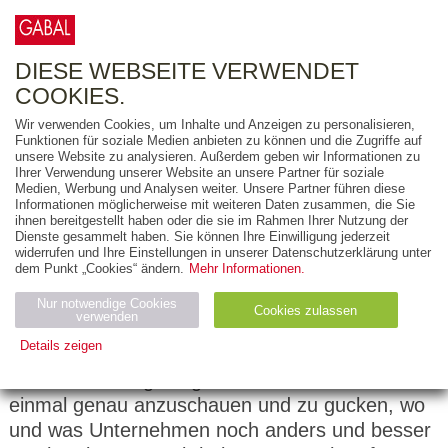
0
ARTIKEL
0.00 €
DIESE WEBSEITE VERWENDET
COOKIES.
Wir verwenden Cookies, um Inhalte und Anzeigen zu personalisieren,
Funktionen für soziale Medien anbieten zu können und die Zugriffe auf
Interview mit Veit Etzold
unsere Website zu analysieren. Außerdem geben wir Informationen zu
Ihrer Verwendung unserer Website an unsere Partner für soziale
Medien, Werbung und Analysen weiter. Unsere Partner führen diese
Frage: Lieber Herr Etzold, wie ist Ihnen
Informationen möglicherweise mit weiteren Daten zusammen, die Sie
eigentlich die Idee zu
Strategie
gekommen?
ihnen bereitgestellt haben oder die sie im Rahmen Ihrer Nutzung der
Dienste gesammelt haben. Sie können Ihre Einwilligung jederzeit
Veit Etzold:
Ich habe einige Jahre bei der
widerrufen und Ihre Einstellungen in unserer Datenschutzerklärung unter
dem Punkt „Cookies“ ändern.
Mehr Informationen.
Boston Consulting Group gearbeitet und dort
neben der Beratung von Unternehmen auch im
Nur notwendige Cookies
Cookies zulassen
verwenden
Strategieinstitut. Das ist ein globales
Details zeigen
Unternehmen, wo es im Prinzip darum geht,
sich den Strategiebegriff als solchen noch
Notwendig (2)
Statistiken (4)
Marketing (4)
einmal genau anzuschauen und zu gucken, wo
Anbiet
Abl
Ty
Name
Zweck
er
auf
p
und was Unternehmen noch anders und besser
H