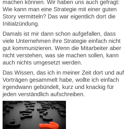
machen können. Wir haben uns auch gefragt:
CMS_S
gabal-
Se
Wird für die Speicherung der Benutzer-
T
ESSION
verlag.
ssi
Session verwendet
T
Wie kann man eine Strategie mit einer guten
_ID
de
on
P
Story vermitteln? Das war eigentlich dort die
H
gabal-
Speichert den Zustimmungsstatus des
90
GV_CO
T
Initialzündung.
verlag.
Benutzers für Cookies auf der aktuellen
Ta
OKIES
T
de
Domäne.
ge
P
Damals ist mir dann schon aufgefallen, dass
viele Unternehmen ihre Strategie einfach nicht
gut kommunizieren. Wenn die Mitarbeiter aber
nicht verstehen, was sie machen sollen, kann
auch nichts umgesetzt werden.
Das Wissen, das ich in meiner Zeit dort und auf
Vorträgen gesammelt habe, wollte ich einfach
irgendwann gebündelt, kurz und knackig für
jeden verständlich aufschreiben.