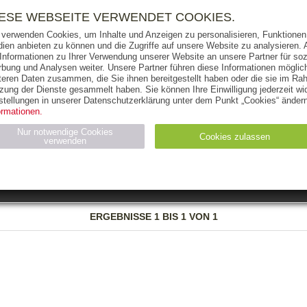
RIGHTS
PRESSE
HANDEL
FÜR UNTERNEHMEN
NEWSL
IESE WEBSEITE VERWENDET COOKIES.
 verwenden Cookies, um Inhalte und Anzeigen zu personalisieren, Funktionen 
ien anbieten zu können und die Zugriffe auf unsere Website zu analysieren
 Informationen zu Ihrer Verwendung unserer Website an unsere Partner für soz
bung und Analysen weiter. Unsere Partner führen diese Informationen möglic
THEMEN
AUTOREN
VERLAG
teren Daten zusammen, die Sie ihnen bereitgestellt haben oder die sie im Ra
zung der Dienste gesammelt haben. Sie können Ihre Einwilligung jederzeit wid
OKS
AUDIO-CDS
MP3
NON-BOOKS
stellungen in unserer Datenschutzerklärung unter dem Punkt „Cookies“ ändern
ormationen.
AUSGABEART
AUS DER REIHE
Nur notwendige Cookies
Cookies zulassen
verwenden
eller
Statistiken (4)
Marketing (4)
Anbieter
Zweck
ERGEBNISSE
1 BIS 1 VON 1
gabal-
N_ID
Wird für die Speicherung der Benutzer-Session verwendet
verlag.de
gabal-
Speichert den Zustimmungsstatus des Benutzers für Cookies
verlag.de
auf der aktuellen Domäne.