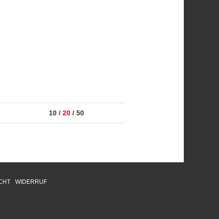
10
/
20
/
50
CHT
WIDERRUF