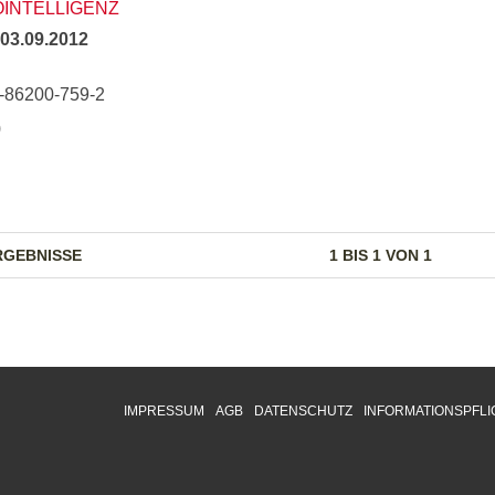
OINTELLIGENZ
03.09.2012
3-86200-759-2
)
RGEBNISSE
1 BIS 1 VON 1
IMPRESSUM
AGB
DATENSCHUTZ
INFORMATIONSPFLI