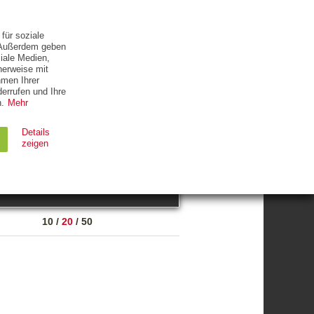
ETTER
KONTAKT
für soziale
. Außerdem geben
iale Medien,
herweise mit
hmen Ihrer
errufen und Ihre
.
Mehr
ZUM THEMA
Details
zeigen
suchen
Ablauf
Typ
10
/
20
/
50
Session
HTTP
90 Tage
HTTP