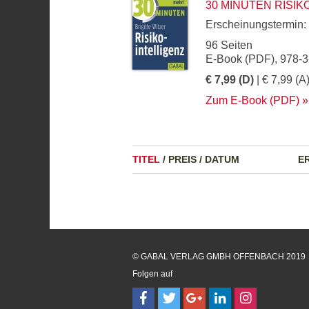
30 MINUTEN RISIK
Erscheinungstermin:
96 Seiten
E-Book (PDF), 978-
€ 7,99 (D)
| € 7,99 (A
Zum E-Book (PDF)
TITEL
/
PREIS
/
DATUM
E
© GABAL VERLAG GMBH OFFENBACH 2019
Folgen auf