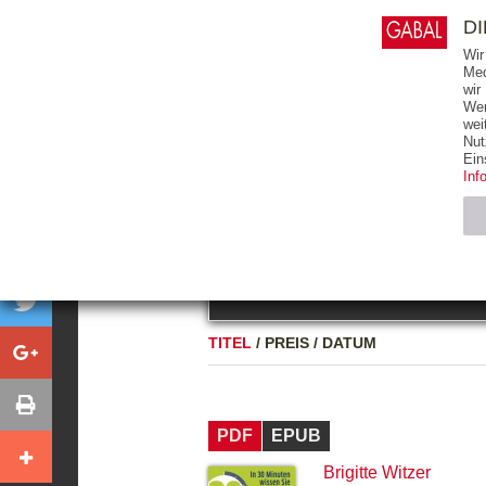
0
ARTIKEL
0.00 €
D
Wir
Med
wir
Wer
START
BÜCHER
wei
Nut
GESAMTVERZEICHNIS
BÜCHER
E-BO
Ein
Inf
FREITEXT
Neuerscheinung
Bests
Notwendig (2)
Name
TITEL
/
PREIS
/
DATUM
CMS_SESSIO
GV_COOKIES
PDF
EPUB
Brigitte Witzer