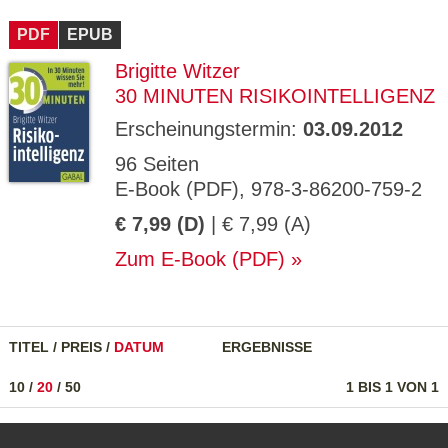
CMS_S
gabal-
Se
Wird für die Speicherung der Benutzer-
T
ESSION
verlag.
ssi
Session verwendet
T
PDF
_ID
EPUB
de
on
P
H
Brigitte Witzer
gabal-
Speichert den Zustimmungsstatus des
90
GV_CO
T
verlag.
Benutzers für Cookies auf der aktuellen
Ta
OKIES
T
30 MINUTEN RISIKOINTELLIGENZ
de
Domäne.
ge
P
Erscheinungstermin:
03.09.2012
96 Seiten
E-Book (PDF), 978-3-86200-759-2
€ 7,99 (D)
| € 7,99 (A)
Zum E-Book (PDF)
TITEL
/
PREIS
/
DATUM
ERGEBNISSE
10
/
20
/
50
1 BIS 1 VON 1