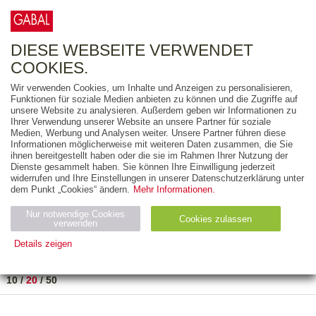
0
ARTIKEL
0.00 €
DIESE WEBSEITE VERWENDET
COOKIES.
Wir verwenden Cookies, um Inhalte und Anzeigen zu personalisieren,
FREITEXT
Funktionen für soziale Medien anbieten zu können und die Zugriffe auf
unsere Website zu analysieren. Außerdem geben wir Informationen zu
Ihrer Verwendung unserer Website an unsere Partner für soziale
AUSGABEART
Medien, Werbung und Analysen weiter. Unsere Partner führen diese
Informationen möglicherweise mit weiteren Daten zusammen, die Sie
AUS DER REIHE
ihnen bereitgestellt haben oder die sie im Rahmen Ihrer Nutzung der
Dienste gesammelt haben. Sie können Ihre Einwilligung jederzeit
widerrufen und Ihre Einstellungen in unserer Datenschutzerklärung unter
ZUM THEMA
dem Punkt „Cookies“ ändern.
Mehr Informationen.
Nur notwendige Cookies
Neuerscheinung
Bestseller
Cookies zulassen
suchen
verwenden
Details zeigen
TITEL
/
PREIS
/
DATUM
1 BIS 1 VON 1
Notwendig (2)
Statistiken (4)
Marketing (4)
10
/
20
/
50
Anbiet
Abl
Ty
Name
Zweck
er
auf
p
H