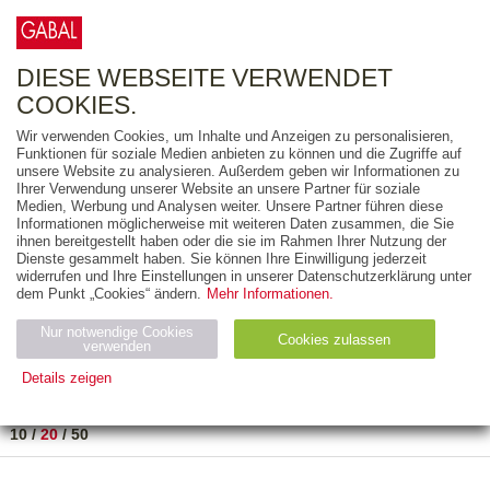
0
ARTIKEL
0.00 €
DIESE WEBSEITE VERWENDET
COOKIES.
Wir verwenden Cookies, um Inhalte und Anzeigen zu personalisieren,
FREITEXT
Funktionen für soziale Medien anbieten zu können und die Zugriffe auf
unsere Website zu analysieren. Außerdem geben wir Informationen zu
Ihrer Verwendung unserer Website an unsere Partner für soziale
AUSGABEART
Medien, Werbung und Analysen weiter. Unsere Partner führen diese
Informationen möglicherweise mit weiteren Daten zusammen, die Sie
AUS DER REIHE
ihnen bereitgestellt haben oder die sie im Rahmen Ihrer Nutzung der
Dienste gesammelt haben. Sie können Ihre Einwilligung jederzeit
widerrufen und Ihre Einstellungen in unserer Datenschutzerklärung unter
ZUM THEMA
dem Punkt „Cookies“ ändern.
Mehr Informationen.
Nur notwendige Cookies
Neuerscheinung
Bestseller
Cookies zulassen
suchen
verwenden
Details zeigen
TITEL
/
PREIS
/
DATUM
1 BIS 1 VON 1
Notwendig (2)
Statistiken (4)
Marketing (4)
10
/
20
/
50
Anbiet
Abl
Ty
Name
Zweck
er
auf
p
H