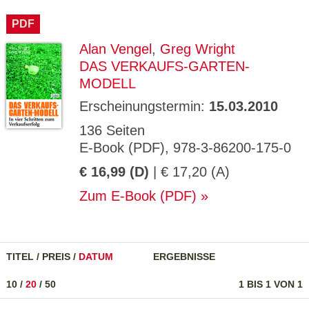
CMS_S
gabal-
Se
Wird für die Speicherung der Benutzer-
T
ESSION
verlag.
ssi
Session verwendet
T
PDF
_ID
de
on
P
H
Alan Vengel
,
Greg Wright
gabal-
Speichert den Zustimmungsstatus des
90
GV_CO
T
verlag.
Benutzers für Cookies auf der aktuellen
Ta
OKIES
T
DAS VERKAUFS-GARTEN-
de
Domäne.
ge
P
MODELL
Erscheinungstermin:
15.03.2010
136 Seiten
E-Book (PDF), 978-3-86200-175-0
€ 16,99 (D)
| € 17,20 (A)
Zum E-Book (PDF)
TITEL
/
PREIS
/
DATUM
ERGEBNISSE
10
/
20
/
50
1 BIS 1 VON 1