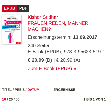
CMS_S
gabal-
Se
Wird für die Speicherung der Benutzer-
T
ESSION
verlag.
ssi
Session verwendet
T
EPUB
_ID
PDF
de
on
P
H
Kishor Sridhar
gabal-
Speichert den Zustimmungsstatus des
90
GV_CO
T
verlag.
Benutzers für Cookies auf der aktuellen
Ta
OKIES
T
FRAUEN REDEN, MÄNNER
de
Domäne.
ge
P
MACHEN?
Erscheinungstermin:
13.09.2017
240 Seiten
E-Book (EPUB), 978-3-95623-519-1
€ 20,99 (D)
| € 20,99 (A)
Zum E-Book (EPUB)
TITEL
/
PREIS
/
DATUM
ERGEBNISSE
10
/
20
/
50
1 BIS 1 VON 1