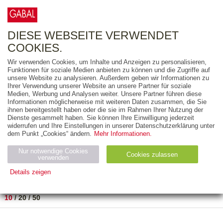
0
ARTIKEL
0.00 €
DIESE WEBSEITE VERWENDET
COOKIES.
Wir verwenden Cookies, um Inhalte und Anzeigen zu personalisieren,
FREITEXT
Funktionen für soziale Medien anbieten zu können und die Zugriffe auf
unsere Website zu analysieren. Außerdem geben wir Informationen zu
Ihrer Verwendung unserer Website an unsere Partner für soziale
AUSGABEART
Medien, Werbung und Analysen weiter. Unsere Partner führen diese
Informationen möglicherweise mit weiteren Daten zusammen, die Sie
AUS DER REIHE
ihnen bereitgestellt haben oder die sie im Rahmen Ihrer Nutzung der
Dienste gesammelt haben. Sie können Ihre Einwilligung jederzeit
widerrufen und Ihre Einstellungen in unserer Datenschutzerklärung unter
ZUM THEMA
dem Punkt „Cookies“ ändern.
Mehr Informationen.
Nur notwendige Cookies
Neuerscheinung
Bestseller
Cookies zulassen
suchen
verwenden
Details zeigen
TITEL
/
PREIS
/
DATUM
1 BIS 1 VON 1
Notwendig (2)
Statistiken (4)
Marketing (4)
10
/
20
/
50
Anbiet
Abl
Ty
Name
Zweck
er
auf
p
H