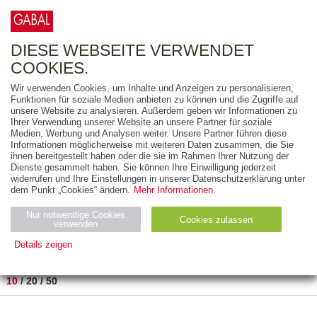
0
ARTIKEL
0.00 €
DIESE WEBSEITE VERWENDET
COOKIES.
Wir verwenden Cookies, um Inhalte und Anzeigen zu personalisieren,
FREITEXT
Funktionen für soziale Medien anbieten zu können und die Zugriffe auf
unsere Website zu analysieren. Außerdem geben wir Informationen zu
Ihrer Verwendung unserer Website an unsere Partner für soziale
AUSGABEART
Medien, Werbung und Analysen weiter. Unsere Partner führen diese
Informationen möglicherweise mit weiteren Daten zusammen, die Sie
AUS DER REIHE
ihnen bereitgestellt haben oder die sie im Rahmen Ihrer Nutzung der
Dienste gesammelt haben. Sie können Ihre Einwilligung jederzeit
widerrufen und Ihre Einstellungen in unserer Datenschutzerklärung unter
ZUM THEMA
dem Punkt „Cookies“ ändern.
Mehr Informationen.
Nur notwendige Cookies
Neuerscheinung
Bestseller
Cookies zulassen
suchen
verwenden
Details zeigen
TITEL
/
PREIS
/
DATUM
1 BIS 2 VON 2
Notwendig (2)
Statistiken (4)
Marketing (4)
10
/
20
/
50
Anbiet
Abl
Ty
Name
Zweck
er
auf
p
H