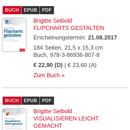
CMS_S
gabal-
Se
Wird für die Speicherung der Benutzer-
T
ESSION
verlag.
ssi
Session verwendet
T
BUCH
_ID
EPUB
de
PDF
on
P
H
Brigitte Seibold
gabal-
Speichert den Zustimmungsstatus des
90
GV_CO
T
verlag.
Benutzers für Cookies auf der aktuellen
Ta
OKIES
T
FLIPCHARTS GESTALTEN
de
Domäne.
ge
P
Erscheinungstermin:
21.08.2017
184 Seiten, 21,5 x 15,3 cm
Buch, 978-3-86936-807-8
€ 22,90 (D)
| € 23,60 (A)
Zum Buch
BUCH
EPUB
PDF
Brigitte Seibold
VISUALISIEREN LEICHT
GEMACHT