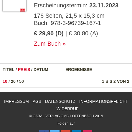
Erscheinungstermin:
23.11.2023
176 Seiten, 21,5 x 15,3 cm
Buch, 978-3-96739-167-1
€ 29,90 (D)
| € 30,80 (A)
Zum Buch
TITEL
/
PREIS
/
DATUM
ERGEBNISSE
10
/
20
/
50
1 BIS 2 VON 2
IMPRESSUM
AGB
DATENSCHUTZ
INFORMATIONSPFLICHT
WIDERRUF
© GABAL VERLAG GMBH OFFENBACH 2019
Folgen auf