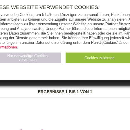
RIGHTS
PRESSE
HANDEL
FÜR UNTERNEHMEN
NEWSL
IESE WEBSEITE VERWENDET COOKIES.
 verwenden Cookies, um Inhalte und Anzeigen zu personalisieren, Funktionen 
ien anbieten zu können und die Zugriffe auf unsere Website zu analysieren
 Informationen zu Ihrer Verwendung unserer Website an unsere Partner für soz
bung und Analysen weiter. Unsere Partner führen diese Informationen möglic
THEMEN
AUTOREN
VERLAG
teren Daten zusammen, die Sie ihnen bereitgestellt haben oder die sie im Ra
zung der Dienste gesammelt haben. Sie können Ihre Einwilligung jederzeit wid
OKS
AUDIO-CDS
MP3
NON-BOOKS
stellungen in unserer Datenschutzerklärung unter dem Punkt „Cookies“ ändern
ormationen.
AUSGABEART
AUS DER REIHE
Nur notwendige Cookies
Cookies zulassen
verwenden
eller
Statistiken (4)
Marketing (4)
Anbieter
Zweck
ERGEBNISSE
1 BIS 1 VON 1
gabal-
N_ID
Wird für die Speicherung der Benutzer-Session verwendet
verlag.de
gabal-
Speichert den Zustimmungsstatus des Benutzers für Cookies
verlag.de
auf der aktuellen Domäne.