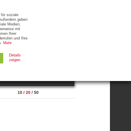
ETTER
KONTAKT
für soziale
. Außerdem geben
iale Medien,
herweise mit
hmen Ihrer
errufen und Ihre
.
Mehr
ZUM THEMA
Details
zeigen
suchen
Ablauf
Typ
10
/
20
/
50
Session
HTTP
90 Tage
HTTP