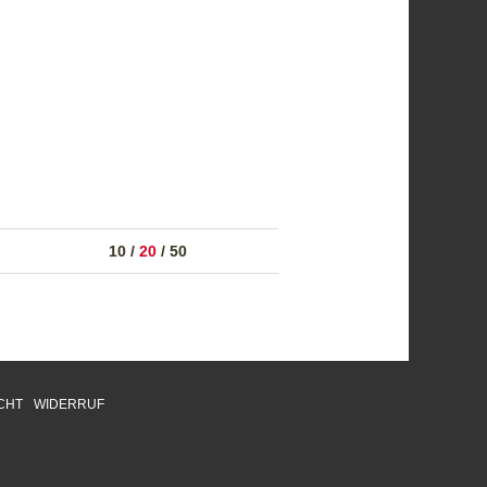
10
/
20
/
50
CHT
WIDERRUF