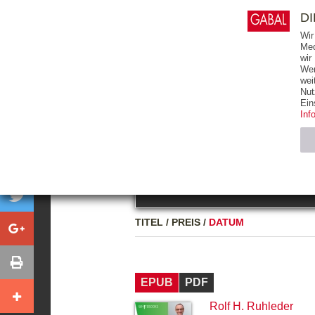
0
ARTIKEL
0.00 €
D
Wir
Med
wir
Wer
START
BÜCHER
wei
Nut
GESAMTVERZEICHNIS
BÜCHER
E-BO
Ein
Inf
FREITEXT
Neuerscheinung
Bests
Notwendig (2)
Name
TITEL
/
PREIS
/
DATUM
CMS_SESSIO
GV_COOKIES
EPUB
PDF
Rolf H. Ruhleder