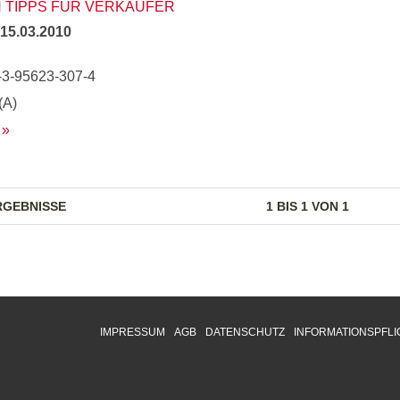
N TIPPS FÜR VERKÄUFER
15.03.2010
-3-95623-307-4
(A)
RGEBNISSE
1 BIS 1 VON 1
IMPRESSUM
AGB
DATENSCHUTZ
INFORMATIONSPFLI