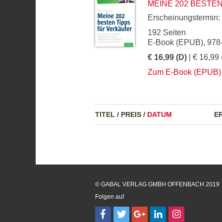
MEINE 202 BESTE
Erscheinungstermin:
192 Seiten
E-Book (EPUB), 978
€ 16,99 (D)
| € 16,99 
Zum E-Book (EPUB)
TITEL
/
PREIS
/
DATUM
E
© GABAL VERLAG GMBH OFFENBACH 2019
Folgen auf