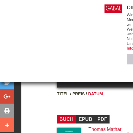
0
ARTIKEL
0.00 €
D
Wir
Med
wir
Wer
START
BÜCHER
wei
Nut
GESAMTVERZEICHNIS
BÜCHER
E-BO
Ein
Inf
FREITEXT
Neuerscheinung
Bests
Notwendig (2)
Name
TITEL
/
PREIS
/
DATUM
CMS_SESSIO
GV_COOKIES
BUCH
EPUB
PDF
Thomas Mathar