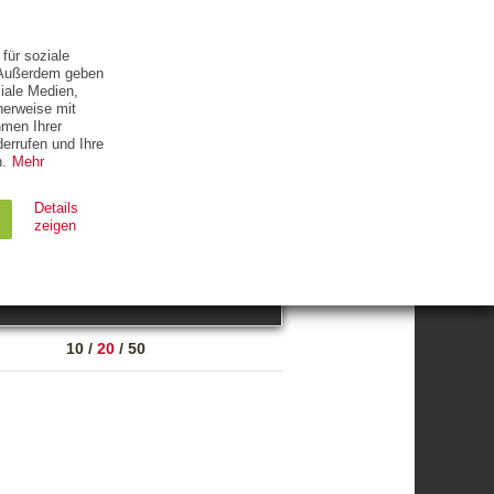
ETTER
KONTAKT
für soziale
. Außerdem geben
iale Medien,
herweise mit
hmen Ihrer
errufen und Ihre
.
Mehr
ZUM THEMA
Details
zeigen
suchen
Ablauf
Typ
10
/
20
/
50
Session
HTTP
90 Tage
HTTP