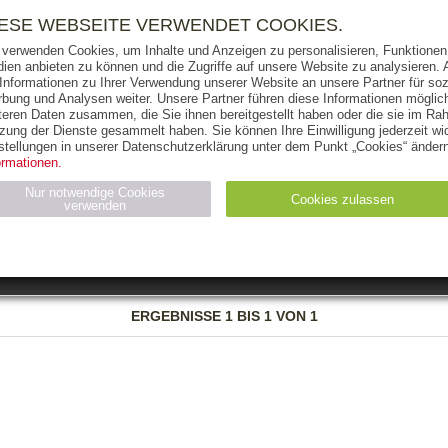
RIGHTS
PRESSE
HANDEL
FÜR UNTERNEHMEN
NEWSL
IESE WEBSEITE VERWENDET COOKIES.
 verwenden Cookies, um Inhalte und Anzeigen zu personalisieren, Funktionen 
ien anbieten zu können und die Zugriffe auf unsere Website zu analysieren
 Informationen zu Ihrer Verwendung unserer Website an unsere Partner für soz
bung und Analysen weiter. Unsere Partner führen diese Informationen möglic
THEMEN
AUTOREN
VERLAG
teren Daten zusammen, die Sie ihnen bereitgestellt haben oder die sie im Ra
zung der Dienste gesammelt haben. Sie können Ihre Einwilligung jederzeit wid
OKS
AUDIO-CDS
MP3
NON-BOOKS
stellungen in unserer Datenschutzerklärung unter dem Punkt „Cookies“ ändern
ormationen.
AUSGABEART
AUS DER REIHE
Nur notwendige Cookies
Cookies zulassen
verwenden
eller
Statistiken (4)
Marketing (4)
Anbieter
Zweck
ERGEBNISSE
1 BIS 1 VON 1
gabal-
N_ID
Wird für die Speicherung der Benutzer-Session verwendet
verlag.de
gabal-
Speichert den Zustimmungsstatus des Benutzers für Cookies
verlag.de
auf der aktuellen Domäne.