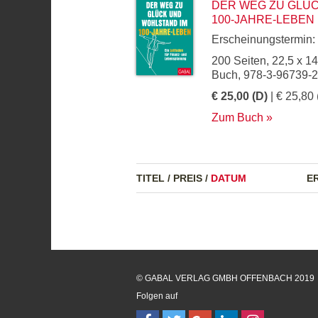
DER WEG ZU GLÜ
100-JAHRE-LEBEN
Erscheinungstermin:
200 Seiten, 22,5 x 1
Buch, 978-3-96739-
€ 25,00 (D)
| € 25,80 
Zum Buch
TITEL
/
PREIS
/
DATUM
E
© GABAL VERLAG GMBH OFFENBACH 2019
Folgen auf