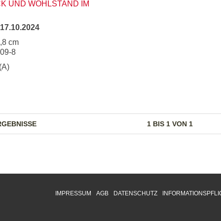
CK UND WOHLSTAND IM
17.10.2024
4,8 cm
209-8
(A)
RGEBNISSE
1 BIS 1 VON 1
IMPRESSUM
AGB
DATENSCHUTZ
INFORMATIONSPFLI