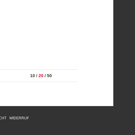
10
/
20
/
50
CHT
WIDERRUF