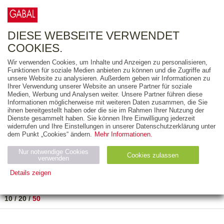
0
ARTIKEL
0.00 €
DIESE WEBSEITE VERWENDET
COOKIES.
Wir verwenden Cookies, um Inhalte und Anzeigen zu personalisieren,
FREITEXT
Funktionen für soziale Medien anbieten zu können und die Zugriffe auf
unsere Website zu analysieren. Außerdem geben wir Informationen zu
Ihrer Verwendung unserer Website an unsere Partner für soziale
AUSGABEART
Medien, Werbung und Analysen weiter. Unsere Partner führen diese
Informationen möglicherweise mit weiteren Daten zusammen, die Sie
AUS DER REIHE
ihnen bereitgestellt haben oder die sie im Rahmen Ihrer Nutzung der
Dienste gesammelt haben. Sie können Ihre Einwilligung jederzeit
widerrufen und Ihre Einstellungen in unserer Datenschutzerklärung unter
ZUM THEMA
dem Punkt „Cookies“ ändern.
Mehr Informationen.
Nur notwendige Cookies
Neuerscheinung
Bestseller
Cookies zulassen
suchen
verwenden
Details zeigen
TITEL
/
PREIS
/
DATUM
1 BIS 1 VON 1
Notwendig (2)
Statistiken (4)
Marketing (4)
10
/
20
/
50
Anbiet
Abl
Ty
Name
Zweck
er
auf
p
H