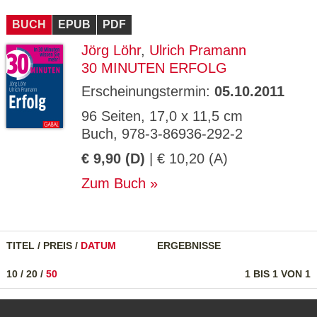
CMS_S
gabal-
Se
Wird für die Speicherung der Benutzer-
T
ESSION
verlag.
ssi
Session verwendet
T
BUCH
_ID
EPUB
de
PDF
on
P
H
Jörg Löhr
,
Ulrich Pramann
gabal-
Speichert den Zustimmungsstatus des
90
GV_CO
T
verlag.
Benutzers für Cookies auf der aktuellen
Ta
OKIES
T
30 MINUTEN ERFOLG
de
Domäne.
ge
P
Erscheinungstermin:
05.10.2011
96 Seiten, 17,0 x 11,5 cm
Buch, 978-3-86936-292-2
€ 9,90 (D)
| € 10,20 (A)
Zum Buch
TITEL
/
PREIS
/
DATUM
ERGEBNISSE
10
/
20
/
50
1 BIS 1 VON 1