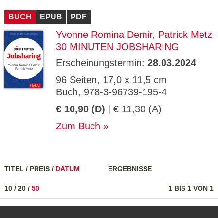
CMS_S
gabal-
Se
Wird für die Speicherung der Benutzer-
T
ESSION
verlag.
ssi
Session verwendet
T
BUCH
_ID
EPUB
de
PDF
on
P
H
Yvonne Romina Demir
,
Patrick Metz
gabal-
Speichert den Zustimmungsstatus des
90
GV_CO
T
verlag.
Benutzers für Cookies auf der aktuellen
Ta
OKIES
T
30 MINUTEN JOBSHARING
de
Domäne.
ge
P
Erscheinungstermin:
28.03.2024
96 Seiten, 17,0 x 11,5 cm
Buch, 978-3-96739-195-4
€ 10,90 (D)
| € 11,30 (A)
Zum Buch
TITEL
/
PREIS
/
DATUM
ERGEBNISSE
10
/
20
/
50
1 BIS 1 VON 1