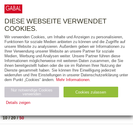
0
ARTIKEL
0.00 €
DIESE WEBSEITE VERWENDET
COOKIES.
Wir verwenden Cookies, um Inhalte und Anzeigen zu personalisieren,
FREITEXT
Funktionen für soziale Medien anbieten zu können und die Zugriffe auf
unsere Website zu analysieren. Außerdem geben wir Informationen zu
Ihrer Verwendung unserer Website an unsere Partner für soziale
AUSGABEART
Medien, Werbung und Analysen weiter. Unsere Partner führen diese
Informationen möglicherweise mit weiteren Daten zusammen, die Sie
AUS DER REIHE
ihnen bereitgestellt haben oder die sie im Rahmen Ihrer Nutzung der
Dienste gesammelt haben. Sie können Ihre Einwilligung jederzeit
widerrufen und Ihre Einstellungen in unserer Datenschutzerklärung unter
ZUM THEMA
dem Punkt „Cookies“ ändern.
Mehr Informationen.
Nur notwendige Cookies
Neuerscheinung
Bestseller
Cookies zulassen
suchen
verwenden
Details zeigen
TITEL
/
PREIS
/
DATUM
1 BIS 1 VON 1
Notwendig (2)
Statistiken (4)
Marketing (4)
10
/
20
/
50
Anbiet
Abl
Ty
Name
Zweck
er
auf
p
H