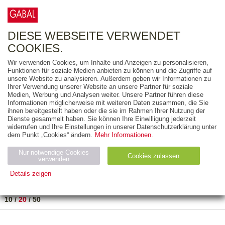
0
ARTIKEL
0.00 €
DIESE WEBSEITE VERWENDET
COOKIES.
Wir verwenden Cookies, um Inhalte und Anzeigen zu personalisieren,
FREITEXT
Funktionen für soziale Medien anbieten zu können und die Zugriffe auf
unsere Website zu analysieren. Außerdem geben wir Informationen zu
Ihrer Verwendung unserer Website an unsere Partner für soziale
AUSGABEART
Medien, Werbung und Analysen weiter. Unsere Partner führen diese
Informationen möglicherweise mit weiteren Daten zusammen, die Sie
AUS DER REIHE
ihnen bereitgestellt haben oder die sie im Rahmen Ihrer Nutzung der
Dienste gesammelt haben. Sie können Ihre Einwilligung jederzeit
widerrufen und Ihre Einstellungen in unserer Datenschutzerklärung unter
ZUM THEMA
dem Punkt „Cookies“ ändern.
Mehr Informationen.
Nur notwendige Cookies
Neuerscheinung
Bestseller
Cookies zulassen
suchen
verwenden
Details zeigen
TITEL
/
PREIS
/
DATUM
1 BIS 1 VON 1
Notwendig (2)
Statistiken (4)
Marketing (4)
10
/
20
/
50
Anbiet
Abl
Ty
Name
Zweck
er
auf
p
H