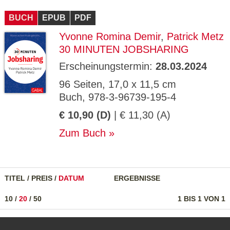
CMS_S
gabal-
Se
Wird für die Speicherung der Benutzer-
T
ESSION
verlag.
ssi
Session verwendet
T
BUCH
_ID
EPUB
de
PDF
on
P
H
Yvonne Romina Demir
,
Patrick Metz
gabal-
Speichert den Zustimmungsstatus des
90
GV_CO
T
verlag.
Benutzers für Cookies auf der aktuellen
Ta
OKIES
T
30 MINUTEN JOBSHARING
de
Domäne.
ge
P
Erscheinungstermin:
28.03.2024
96 Seiten, 17,0 x 11,5 cm
Buch, 978-3-96739-195-4
€ 10,90 (D)
| € 11,30 (A)
Zum Buch
TITEL
/
PREIS
/
DATUM
ERGEBNISSE
10
/
20
/
50
1 BIS 1 VON 1