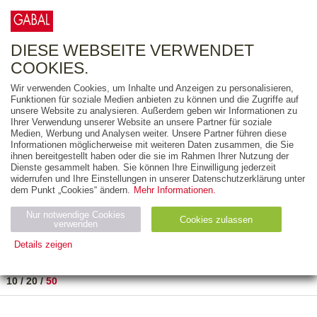
0
ARTIKEL
0.00 €
DIESE WEBSEITE VERWENDET
COOKIES.
Wir verwenden Cookies, um Inhalte und Anzeigen zu personalisieren,
FREITEXT
Funktionen für soziale Medien anbieten zu können und die Zugriffe auf
unsere Website zu analysieren. Außerdem geben wir Informationen zu
Ihrer Verwendung unserer Website an unsere Partner für soziale
AUSGABEART
Medien, Werbung und Analysen weiter. Unsere Partner führen diese
Informationen möglicherweise mit weiteren Daten zusammen, die Sie
AUS DER REIHE
ihnen bereitgestellt haben oder die sie im Rahmen Ihrer Nutzung der
Dienste gesammelt haben. Sie können Ihre Einwilligung jederzeit
widerrufen und Ihre Einstellungen in unserer Datenschutzerklärung unter
ZUM THEMA
dem Punkt „Cookies“ ändern.
Mehr Informationen.
Nur notwendige Cookies
Neuerscheinung
Bestseller
Cookies zulassen
suchen
verwenden
Details zeigen
TITEL
/
PREIS
/
DATUM
1 BIS 1 VON 1
Notwendig (2)
Statistiken (4)
Marketing (4)
10
/
20
/
50
Anbiet
Abl
Ty
Name
Zweck
er
auf
p
H