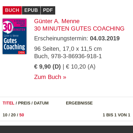
CMS_S
gabal-
Se
Wird für die Speicherung der Benutzer-
T
ESSION
verlag.
ssi
Session verwendet
T
BUCH
_ID
EPUB
de
PDF
on
P
H
Günter A. Menne
gabal-
Speichert den Zustimmungsstatus des
90
GV_CO
T
verlag.
Benutzers für Cookies auf der aktuellen
Ta
OKIES
T
30 MINUTEN GUTES COACHING
de
Domäne.
ge
P
Erscheinungstermin:
04.03.2019
96 Seiten, 17,0 x 11,5 cm
Buch, 978-3-86936-918-1
€ 9,90 (D)
| € 10,20 (A)
Zum Buch
TITEL
/
PREIS
/
DATUM
ERGEBNISSE
10
/
20
/
50
1 BIS 1 VON 1