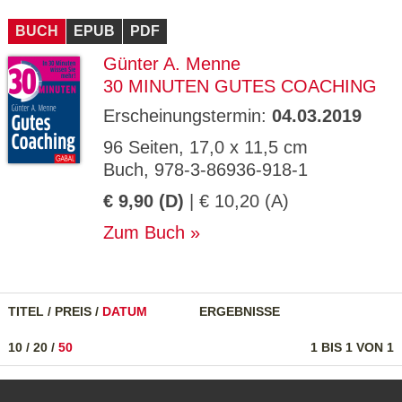
CMS_S
gabal-
Se
Wird für die Speicherung der Benutzer-
T
ESSION
verlag.
ssi
Session verwendet
T
BUCH
_ID
EPUB
de
PDF
on
P
H
Günter A. Menne
gabal-
Speichert den Zustimmungsstatus des
90
GV_CO
T
verlag.
Benutzers für Cookies auf der aktuellen
Ta
OKIES
T
30 MINUTEN GUTES COACHING
de
Domäne.
ge
P
Erscheinungstermin:
04.03.2019
96 Seiten, 17,0 x 11,5 cm
Buch, 978-3-86936-918-1
€ 9,90 (D)
| € 10,20 (A)
Zum Buch
TITEL
/
PREIS
/
DATUM
ERGEBNISSE
10
/
20
/
50
1 BIS 1 VON 1