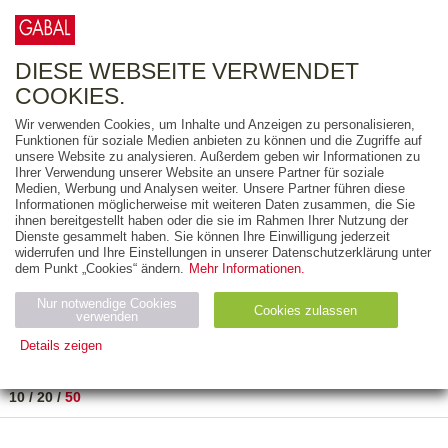
0
ARTIKEL
0.00 €
DIESE WEBSEITE VERWENDET
COOKIES.
Wir verwenden Cookies, um Inhalte und Anzeigen zu personalisieren,
FREITEXT
Funktionen für soziale Medien anbieten zu können und die Zugriffe auf
unsere Website zu analysieren. Außerdem geben wir Informationen zu
Ihrer Verwendung unserer Website an unsere Partner für soziale
AUSGABEART
Medien, Werbung und Analysen weiter. Unsere Partner führen diese
Informationen möglicherweise mit weiteren Daten zusammen, die Sie
AUS DER REIHE
ihnen bereitgestellt haben oder die sie im Rahmen Ihrer Nutzung der
Dienste gesammelt haben. Sie können Ihre Einwilligung jederzeit
widerrufen und Ihre Einstellungen in unserer Datenschutzerklärung unter
ZUM THEMA
dem Punkt „Cookies“ ändern.
Mehr Informationen.
Nur notwendige Cookies
Neuerscheinung
Bestseller
Cookies zulassen
suchen
verwenden
Details zeigen
TITEL
/
PREIS
/
DATUM
1 BIS 1 VON 1
Notwendig (2)
Statistiken (4)
Marketing (4)
10
/
20
/
50
Anbiet
Abl
Ty
Name
Zweck
er
auf
p
H