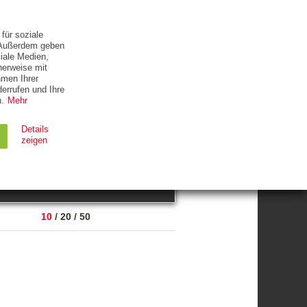
ETTER
KONTAKT
für soziale
. Außerdem geben
iale Medien,
herweise mit
hmen Ihrer
errufen und Ihre
.
Mehr
ZUM THEMA
Details
zeigen
suchen
Ablauf
Typ
10
/
20
/
50
Session
HTTP
90 Tage
HTTP