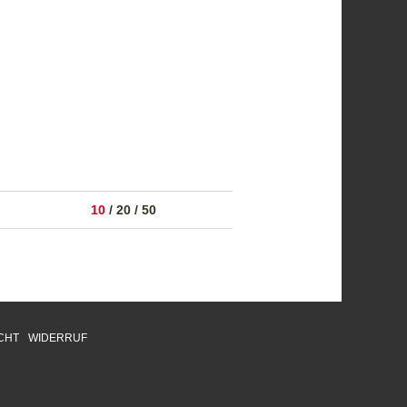
10
/
20
/
50
CHT
WIDERRUF