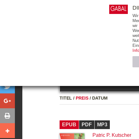
0
ARTIKEL
0.00 €
D
Wir
Med
wir
Wer
START
BÜCHER
wei
Nut
GESAMTVERZEICHNIS
BÜCHER
E-BO
Ein
Inf
FREITEXT
Neuerscheinung
Bests
Notwendig (2)
Name
TITEL
/
PREIS
/
DATUM
CMS_SESSIO
GV_COOKIES
EPUB
PDF
MP3
Patric P. Kutscher