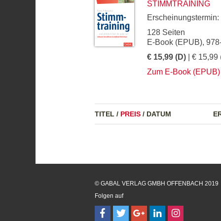
STIMMTRAINING
Erscheinungstermin:
128 Seiten
E-Book (EPUB), 978
€ 15,99 (D)
| € 15,99 
Zum E-Book (EPUB)
TITEL
/
PREIS
/
DATUM
E
© GABAL VERLAG GMBH OFFENBACH 2019
Folgen auf