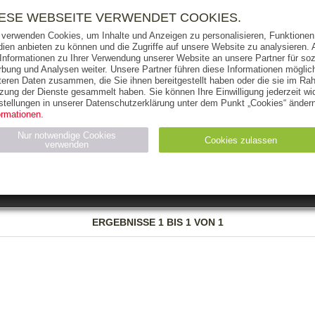
RIGHTS
PRESSE
HANDEL
FÜR UNTERNEHMEN
NEWSL
IESE WEBSEITE VERWENDET COOKIES.
 verwenden Cookies, um Inhalte und Anzeigen zu personalisieren, Funktionen 
ien anbieten zu können und die Zugriffe auf unsere Website zu analysieren
 Informationen zu Ihrer Verwendung unserer Website an unsere Partner für soz
bung und Analysen weiter. Unsere Partner führen diese Informationen möglic
THEMEN
AUTOREN
VERLAG
teren Daten zusammen, die Sie ihnen bereitgestellt haben oder die sie im Ra
zung der Dienste gesammelt haben. Sie können Ihre Einwilligung jederzeit wid
OKS
AUDIO-CDS
MP3
NON-BOOKS
stellungen in unserer Datenschutzerklärung unter dem Punkt „Cookies“ ändern
ormationen.
AUSGABEART
AUS DER REIHE
Nur notwendige Cookies
Cookies zulassen
verwenden
eller
Statistiken (4)
Marketing (4)
Anbieter
Zweck
ERGEBNISSE
1 BIS 1 VON 1
gabal-
N_ID
Wird für die Speicherung der Benutzer-Session verwendet
verlag.de
gabal-
Speichert den Zustimmungsstatus des Benutzers für Cookies
verlag.de
auf der aktuellen Domäne.