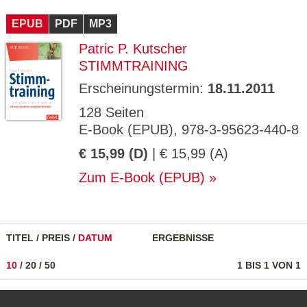
CMS_S
gabal-
Se
Wird für die Speicherung der Benutzer-
T
ESSION
verlag.
ssi
Session verwendet
T
EPUB
_ID
PDF
de
MP3
on
P
H
Patric P. Kutscher
gabal-
Speichert den Zustimmungsstatus des
90
GV_CO
T
verlag.
Benutzers für Cookies auf der aktuellen
Ta
OKIES
T
STIMMTRAINING
de
Domäne.
ge
P
Erscheinungstermin:
18.11.2011
128 Seiten
E-Book (EPUB), 978-3-95623-440-8
€ 15,99 (D)
| € 15,99 (A)
Zum E-Book (EPUB)
TITEL
/
PREIS
/
DATUM
ERGEBNISSE
10
/
20
/
50
1 BIS 1 VON 1