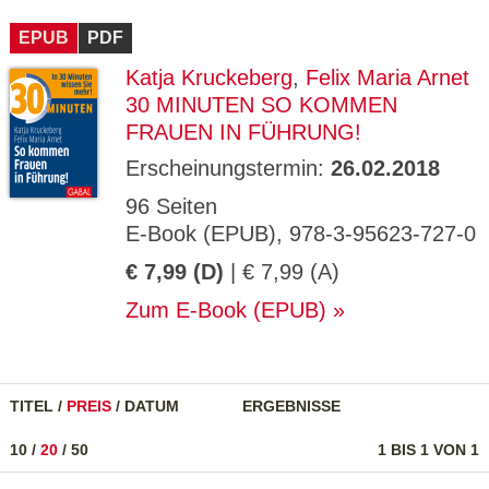
CMS_S
gabal-
Se
Wird für die Speicherung der Benutzer-
T
ESSION
verlag.
ssi
Session verwendet
T
EPUB
_ID
PDF
de
on
P
H
Katja Kruckeberg
,
Felix Maria Arnet
gabal-
Speichert den Zustimmungsstatus des
90
GV_CO
T
verlag.
Benutzers für Cookies auf der aktuellen
Ta
OKIES
T
30 MINUTEN SO KOMMEN
de
Domäne.
ge
P
FRAUEN IN FÜHRUNG!
Erscheinungstermin:
26.02.2018
96 Seiten
E-Book (EPUB), 978-3-95623-727-0
€ 7,99 (D)
| € 7,99 (A)
Zum E-Book (EPUB)
TITEL
/
PREIS
/
DATUM
ERGEBNISSE
10
/
20
/
50
1 BIS 1 VON 1