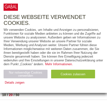
0
ARTIKEL
0.00 €
DIESE WEBSEITE VERWENDET
COOKIES.
Wir verwenden Cookies, um Inhalte und Anzeigen zu personalisieren,
FREITEXT
Funktionen für soziale Medien anbieten zu können und die Zugriffe auf
unsere Website zu analysieren. Außerdem geben wir Informationen zu
Ihrer Verwendung unserer Website an unsere Partner für soziale
AUSGABEART
Medien, Werbung und Analysen weiter. Unsere Partner führen diese
Informationen möglicherweise mit weiteren Daten zusammen, die Sie
AUS DER REIHE
ihnen bereitgestellt haben oder die sie im Rahmen Ihrer Nutzung der
Dienste gesammelt haben. Sie können Ihre Einwilligung jederzeit
widerrufen und Ihre Einstellungen in unserer Datenschutzerklärung unter
ZUM THEMA
dem Punkt „Cookies“ ändern.
Mehr Informationen.
Nur notwendige Cookies
Neuerscheinung
Bestseller
Cookies zulassen
suchen
verwenden
Details zeigen
TITEL
/
PREIS
/
DATUM
1 BIS 1 VON 1
Notwendig (2)
Statistiken (4)
Marketing (4)
10
/
20
/
50
Anbiet
Abl
Ty
Name
Zweck
er
auf
p
H