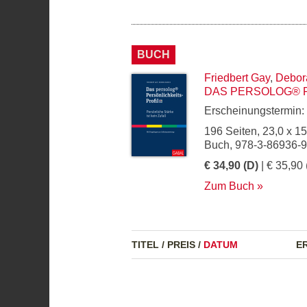
BUCH
Friedbert Gay
,
Debor
DAS PERSOLOG® P
Erscheinungstermin:
196 Seiten, 23,0 x 1
Buch, 978-3-86936-
€ 34,90 (D)
| € 35,90 
Zum Buch
TITEL
/
PREIS
/
DATUM
E