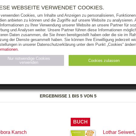
RIGHTS
PRESSE
HANDEL
FÜR UNTERNEHMEN
NEWSL
IESE WEBSEITE VERWENDET COOKIES.
 verwenden Cookies, um Inhalte und Anzeigen zu personalisieren, Funktionen 
ien anbieten zu können und die Zugriffe auf unsere Website zu analysieren
 Informationen zu Ihrer Verwendung unserer Website an unsere Partner für soz
bung und Analysen weiter. Unsere Partner führen diese Informationen möglic
THEMEN
AUTOREN
VERLAG
teren Daten zusammen, die Sie ihnen bereitgestellt haben oder die sie im Ra
zung der Dienste gesammelt haben. Sie können Ihre Einwilligung jederzeit wid
OKS
AUDIO-CDS
MP3
NON-BOOKS
stellungen in unserer Datenschutzerklärung unter dem Punkt „Cookies“ ändern
ormationen.
AUSGABEART
AUS DER REIHE
Nur notwendige Cookies
Cookies zulassen
verwenden
eller
Statistiken (4)
Marketing (4)
Anbieter
Zweck
ERGEBNISSE
1 BIS 5 VON 5
gabal-
N_ID
Wird für die Speicherung der Benutzer-Session verwendet
verlag.de
gabal-
Speichert den Zustimmungsstatus des Benutzers für Cookies
verlag.de
auf der aktuellen Domäne.
BUCH
bora Karsch
Lothar Seiwert