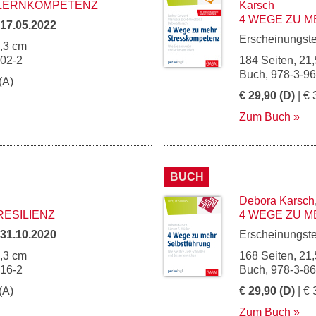
 LERNKOMPETENZ
Karsch
4 WEGE ZU 
17.05.2022
Erscheinungst
5,3 cm
102-2
184 Seiten, 21,
Buch, 978-3-9
(A)
€ 29,90 (D)
| € 
Zum Buch
BUCH
Debora Karsch
RESILIENZ
4 WEGE ZU 
31.10.2020
Erscheinungst
5,3 cm
168 Seiten, 21,
016-2
Buch, 978-3-8
(A)
€ 29,90 (D)
| € 
Zum Buch