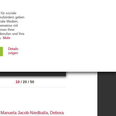
ETTER
KONTAKT
für soziale
. Außerdem geben
iale Medien,
herweise mit
hmen Ihrer
errufen und Ihre
.
Mehr
ZUM THEMA
Details
zeigen
suchen
Ablauf
Typ
10
/
20
/
50
Session
HTTP
90 Tage
HTTP
,
Manuela Jacob-Niedballa
,
Debora