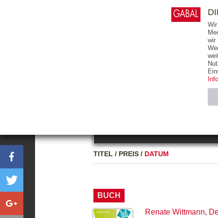
0
ARTIKEL
0.00 €
D
Wir
Med
wir
Wer
START
BÜCHER
wei
Nut
GESAMTVERZEICHNIS
BÜCHER
E-BO
Ein
Inf
FREITEXT
Neuerscheinung
Bests
Notwendig (2)
Name
TITEL
/
PREIS
/
DATUM
CMS_SESSIO
GV_COOKIES
BUCH
Renate Wittmann
,
De