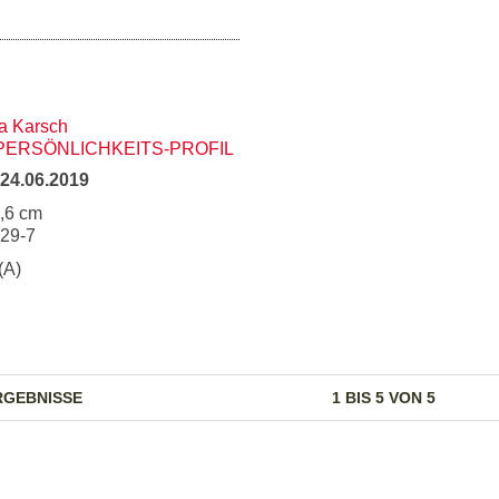
a Karsch
ERSÖNLICHKEITS-PROFIL
24.06.2019
5,6 cm
929-7
(A)
RGEBNISSE
1 BIS 5 VON 5