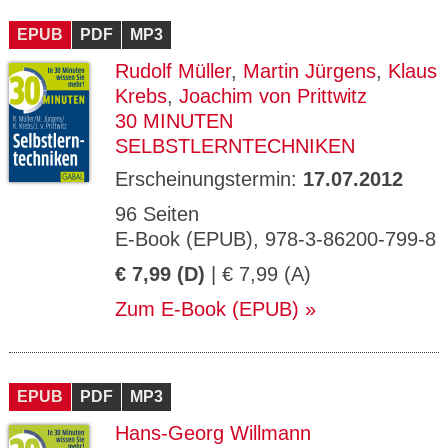
CMS_S
gabal-
Se
Wird für die Speicherung der Benutzer-
T
ESSION
verlag.
ssi
Session verwendet
T
EPUB
_ID
PDF
de
MP3
on
P
H
Rudolf Müller
,
Martin Jürgens
,
Klaus
gabal-
Speichert den Zustimmungsstatus des
90
GV_CO
T
verlag.
Benutzers für Cookies auf der aktuellen
Ta
OKIES
T
Krebs
,
Joachim von Prittwitz
de
Domäne.
ge
P
30 MINUTEN
SELBSTLERNTECHNIKEN
Erscheinungstermin:
17.07.2012
96 Seiten
E-Book (EPUB), 978-3-86200-799-8
€ 7,99 (D)
| € 7,99 (A)
Zum E-Book (EPUB)
EPUB
PDF
MP3
Hans-Georg Willmann