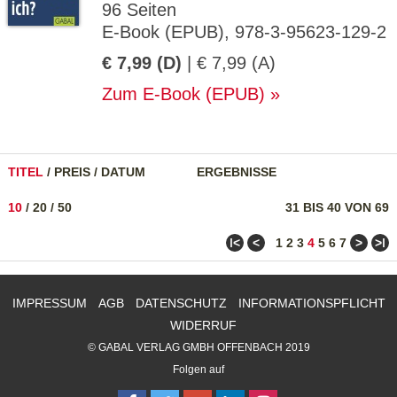
96 Seiten
E-Book (EPUB), 978-3-95623-129-2
€ 7,99 (D)
| € 7,99 (A)
Zum E-Book (EPUB)
TITEL
/
PREIS
/
DATUM
ERGEBNISSE
10
/
20
/
50
31 BIS 40 VON 69
ǀ<
<
>
>ǀ
1
2
3
4
5
6
7
IMPRESSUM
AGB
DATENSCHUTZ
INFORMATIONSPFLICHT
WIDERRUF
© GABAL VERLAG GMBH OFFENBACH 2019
Folgen auf