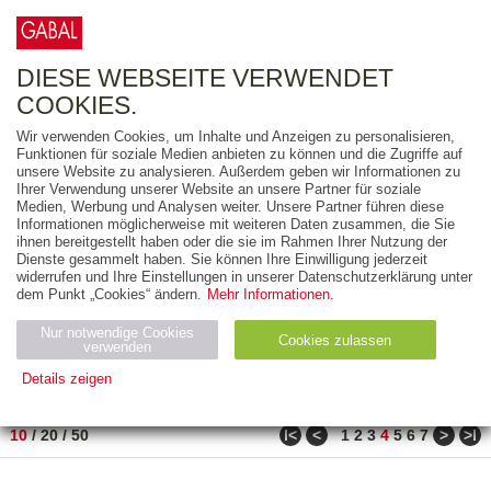
0
ARTIKEL
0.00 €
DIESE WEBSEITE VERWENDET
COOKIES.
Wir verwenden Cookies, um Inhalte und Anzeigen zu personalisieren,
FREITEXT
Funktionen für soziale Medien anbieten zu können und die Zugriffe auf
unsere Website zu analysieren. Außerdem geben wir Informationen zu
Ihrer Verwendung unserer Website an unsere Partner für soziale
AUSGABEART
Medien, Werbung und Analysen weiter. Unsere Partner führen diese
Informationen möglicherweise mit weiteren Daten zusammen, die Sie
AUS DER REIHE
ihnen bereitgestellt haben oder die sie im Rahmen Ihrer Nutzung der
Dienste gesammelt haben. Sie können Ihre Einwilligung jederzeit
widerrufen und Ihre Einstellungen in unserer Datenschutzerklärung unter
ZUM THEMA
dem Punkt „Cookies“ ändern.
Mehr Informationen.
Nur notwendige Cookies
Neuerscheinung
Bestseller
Cookies zulassen
suchen
verwenden
Details zeigen
TITEL
/
PREIS
/
DATUM
31 BIS 40 VON 69
Notwendig (2)
Statistiken (4)
Marketing (4)
ǀ<
<
>
>ǀ
10
/
20
/
50
1
2
3
4
5
6
7
Anbiet
Abl
Ty
Name
Zweck
er
auf
p
H