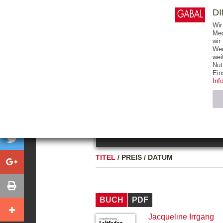
0
ARTIKEL
0.00 €
D
Wir
Med
wir
Wer
START
BÜCHER
wei
Nut
GESAMTVERZEICHNIS
BÜCHER
E-BO
Ein
Inf
FREITEXT
Neuerscheinung
Bests
Notwendig (2)
Name
TITEL
/
PREIS
/
DATUM
CMS_SESSIO
GV_COOKIES
BUCH
PDF
Jacqueline Irrgang