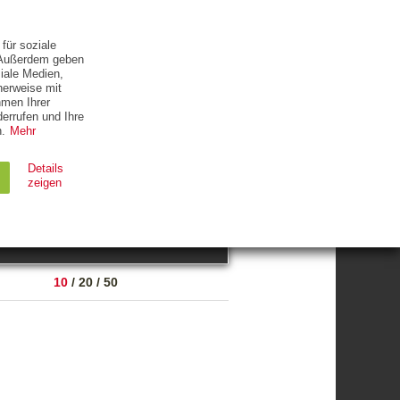
ETTER
KONTAKT
für soziale
. Außerdem geben
iale Medien,
herweise mit
hmen Ihrer
errufen und Ihre
.
Mehr
ZUM THEMA
Details
zeigen
suchen
Ablauf
Typ
10
/
20
/
50
Session
HTTP
90 Tage
HTTP