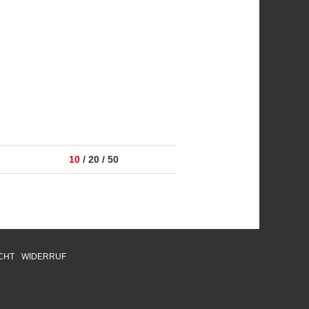
10
/
20
/
50
CHT
WIDERRUF