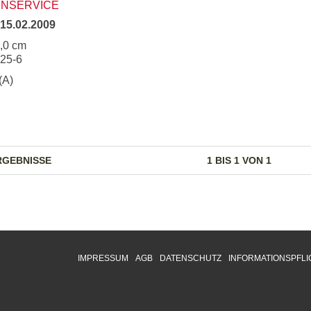
ENSERVICE
15.02.2009
5,0 cm
925-6
(A)
RGEBNISSE
1 BIS 1 VON 1
IMPRESSUM
AGB
DATENSCHUTZ
INFORMATIONSPFLI