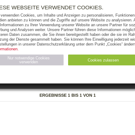
RIGHTS
PRESSE
HANDEL
FÜR UNTERNEHMEN
NEWSL
IESE WEBSEITE VERWENDET COOKIES.
 verwenden Cookies, um Inhalte und Anzeigen zu personalisieren, Funktionen 
ien anbieten zu können und die Zugriffe auf unsere Website zu analysieren
 Informationen zu Ihrer Verwendung unserer Website an unsere Partner für soz
bung und Analysen weiter. Unsere Partner führen diese Informationen möglic
THEMEN
AUTOREN
VERLAG
teren Daten zusammen, die Sie ihnen bereitgestellt haben oder die sie im Ra
zung der Dienste gesammelt haben. Sie können Ihre Einwilligung jederzeit wid
OKS
AUDIO-CDS
MP3
NON-BOOKS
stellungen in unserer Datenschutzerklärung unter dem Punkt „Cookies“ ändern
ormationen.
AUSGABEART
AUS DER REIHE
Nur notwendige Cookies
Cookies zulassen
verwenden
eller
Statistiken (4)
Marketing (4)
Anbieter
Zweck
ERGEBNISSE
1 BIS 1 VON 1
gabal-
N_ID
Wird für die Speicherung der Benutzer-Session verwendet
verlag.de
gabal-
Speichert den Zustimmungsstatus des Benutzers für Cookies
verlag.de
auf der aktuellen Domäne.