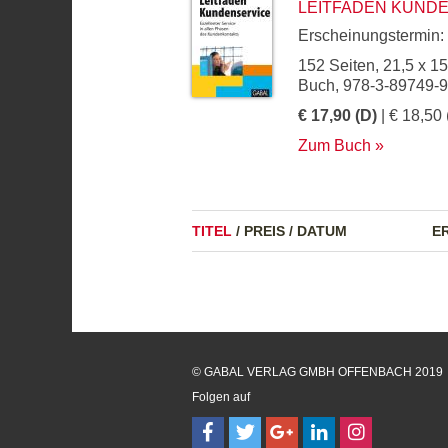
LEITFADEN KUND
Erscheinungstermin:
152 Seiten, 21,5 x 1
Buch, 978-3-89749-
€ 17,90 (D)
| € 18,50 
Zum Buch
TITEL
/
PREIS
/
DATUM
E
© GABAL VERLAG GMBH OFFENBACH 2019
Folgen auf