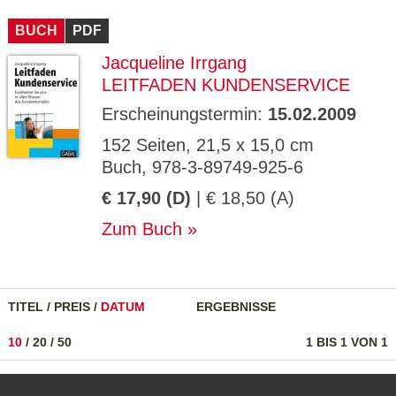
CMS_S
gabal-
Se
Wird für die Speicherung der Benutzer-
T
ESSION
verlag.
ssi
Session verwendet
T
BUCH
_ID
PDF
de
on
P
H
Jacqueline Irrgang
gabal-
Speichert den Zustimmungsstatus des
90
GV_CO
T
verlag.
Benutzers für Cookies auf der aktuellen
Ta
OKIES
T
LEITFADEN KUNDENSERVICE
de
Domäne.
ge
P
Erscheinungstermin:
15.02.2009
152 Seiten, 21,5 x 15,0 cm
Buch, 978-3-89749-925-6
€ 17,90 (D)
| € 18,50 (A)
Zum Buch
TITEL
/
PREIS
/
DATUM
ERGEBNISSE
10
/
20
/
50
1 BIS 1 VON 1