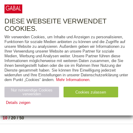
0
ARTIKEL
0.00 €
DIESE WEBSEITE VERWENDET
COOKIES.
Wir verwenden Cookies, um Inhalte und Anzeigen zu personalisieren,
FREITEXT
Funktionen für soziale Medien anbieten zu können und die Zugriffe auf
unsere Website zu analysieren. Außerdem geben wir Informationen zu
Ihrer Verwendung unserer Website an unsere Partner für soziale
AUSGABEART
Medien, Werbung und Analysen weiter. Unsere Partner führen diese
Informationen möglicherweise mit weiteren Daten zusammen, die Sie
AUS DER REIHE
ihnen bereitgestellt haben oder die sie im Rahmen Ihrer Nutzung der
Dienste gesammelt haben. Sie können Ihre Einwilligung jederzeit
widerrufen und Ihre Einstellungen in unserer Datenschutzerklärung unter
ZUM THEMA
dem Punkt „Cookies“ ändern.
Mehr Informationen.
Nur notwendige Cookies
Neuerscheinung
Bestseller
Cookies zulassen
suchen
verwenden
Details zeigen
TITEL
/
PREIS
/
DATUM
1 BIS 1 VON 1
Notwendig (2)
Statistiken (4)
Marketing (4)
10
/
20
/
50
Anbiet
Abl
Ty
Name
Zweck
er
auf
p
H