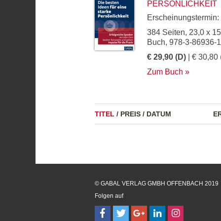
PERSÖNLICHKEIT
Erscheinungstermin:
384 Seiten, 23,0 x 1
Buch, 978-3-86936-
€ 29,90 (D)
| € 30,80 
Zum Buch
TITEL
/
PREIS
/
DATUM
E
© GABAL VERLAG GMBH OFFENBACH 2019
Folgen auf