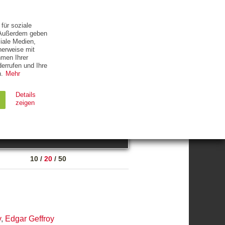
ETTER
KONTAKT
für soziale
. Außerdem geben
iale Medien,
herweise mit
hmen Ihrer
errufen und Ihre
.
Mehr
ZUM THEMA
Details
zeigen
suchen
Ablauf
Typ
10
/
20
/
50
Session
HTTP
90 Tage
HTTP
y
,
Edgar Geffroy