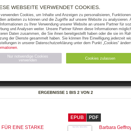
RIGHTS
PRESSE
HANDEL
FÜR UNTERNEHMEN
NEWSL
IESE WEBSEITE VERWENDET COOKIES.
 verwenden Cookies, um Inhalte und Anzeigen zu personalisieren, Funktionen 
ien anbieten zu können und die Zugriffe auf unsere Website zu analysieren
 Informationen zu Ihrer Verwendung unserer Website an unsere Partner für soz
bung und Analysen weiter. Unsere Partner führen diese Informationen möglic
THEMEN
AUTOREN
VERLAG
teren Daten zusammen, die Sie ihnen bereitgestellt haben oder die sie im Ra
zung der Dienste gesammelt haben. Sie können Ihre Einwilligung jederzeit wid
OKS
AUDIO-CDS
MP3
NON-BOOKS
stellungen in unserer Datenschutzerklärung unter dem Punkt „Cookies“ ändern
ormationen.
AUSGABEART
AUS DER REIHE
Nur notwendige Cookies
Cookies zulassen
verwenden
eller
Statistiken (4)
Marketing (4)
Anbieter
Zweck
ERGEBNISSE
1 BIS 2 VON 2
gabal-
N_ID
Wird für die Speicherung der Benutzer-Session verwendet
verlag.de
gabal-
Speichert den Zustimmungsstatus des Benutzers für Cookies
verlag.de
auf der aktuellen Domäne.
EPUB
PDF
 FÜR EINE STARKE
Barbara Geffro