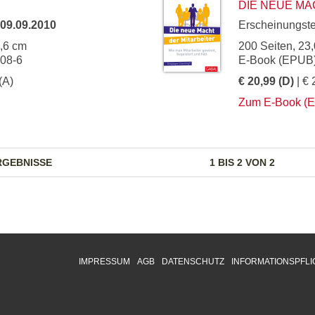
DIE NEUE MA
09.09.2010
Erscheinungst
5,6 cm
200 Seiten, 23,
108-6
E-Book (EPUB)
(A)
€ 20,99 (D)
| € 
Zum E-Book (
RGEBNISSE
1 BIS 2 VON 2
IMPRESSUM
AGB
DATENSCHUTZ
INFORMATIONSPFLI