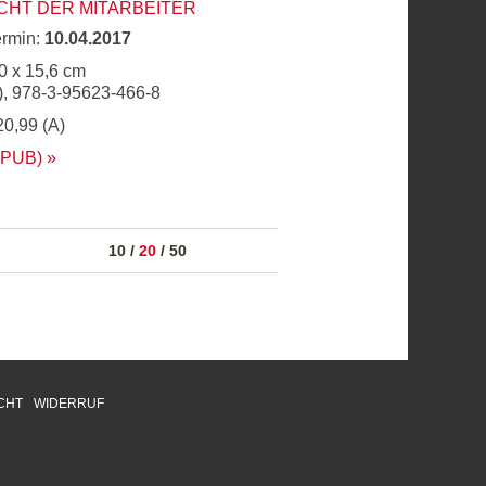
CHT DER MITARBEITER
ermin:
10.04.2017
0 x 15,6 cm
, 978-3-95623-466-8
20,99 (A)
EPUB)
10
/
20
/
50
CHT
WIDERRUF