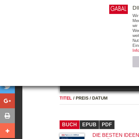
0
ARTIKEL
0.00 €
D
Wir
Med
wir
Wer
START
BÜCHER
wei
Nut
GESAMTVERZEICHNIS
BÜCHER
E-BO
Ein
Inf
FREITEXT
Neuerscheinung
Bests
Notwendig (2)
Name
TITEL
/
PREIS
/
DATUM
CMS_SESSIO
GV_COOKIES
BUCH
EPUB
PDF
DIE BESTEN IDEEN