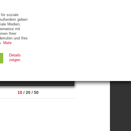
ETTER
KONTAKT
für soziale
. Außerdem geben
iale Medien,
herweise mit
hmen Ihrer
errufen und Ihre
.
Mehr
ZUM THEMA
Details
zeigen
suchen
Ablauf
Typ
10
/
20
/
50
Session
HTTP
90 Tage
HTTP