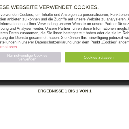
RIGHTS
PRESSE
HANDEL
FÜR UNTERNEHMEN
NEWSL
IESE WEBSEITE VERWENDET COOKIES.
 verwenden Cookies, um Inhalte und Anzeigen zu personalisieren, Funktionen 
ien anbieten zu können und die Zugriffe auf unsere Website zu analysieren
 Informationen zu Ihrer Verwendung unserer Website an unsere Partner für soz
bung und Analysen weiter. Unsere Partner führen diese Informationen möglic
THEMEN
AUTOREN
VERLAG
teren Daten zusammen, die Sie ihnen bereitgestellt haben oder die sie im Ra
zung der Dienste gesammelt haben. Sie können Ihre Einwilligung jederzeit wid
OKS
AUDIO-CDS
MP3
NON-BOOKS
stellungen in unserer Datenschutzerklärung unter dem Punkt „Cookies“ ändern
ormationen.
AUSGABEART
AUS DER REIHE
Nur notwendige Cookies
Cookies zulassen
verwenden
eller
Statistiken (4)
Marketing (4)
Anbieter
Zweck
ERGEBNISSE
1 BIS 1 VON 1
gabal-
N_ID
Wird für die Speicherung der Benutzer-Session verwendet
verlag.de
gabal-
Speichert den Zustimmungsstatus des Benutzers für Cookies
verlag.de
auf der aktuellen Domäne.