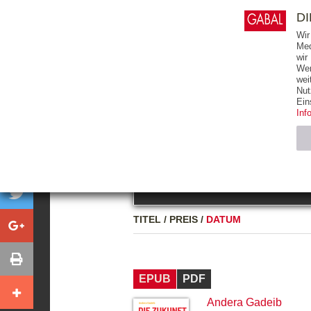
0
ARTIKEL
0.00 €
D
Wir
Med
wir
Wer
START
BÜCHER
wei
Nut
GESAMTVERZEICHNIS
BÜCHER
E-BO
Ein
Inf
FREITEXT
Neuerscheinung
Bests
Notwendig (2)
Name
TITEL
/
PREIS
/
DATUM
CMS_SESSIO
GV_COOKIES
EPUB
PDF
Andera Gadeib