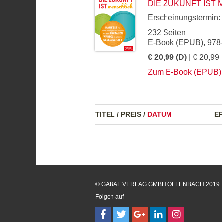
DIE ZUKUNFT IST
Erscheinungstermin:
232 Seiten
E-Book (EPUB), 978
€ 20,99 (D)
| € 20,99 
Zum E-Book (EPUB)
TITEL
/
PREIS
/
DATUM
E
© GABAL VERLAG GMBH OFFENBACH 2019
Folgen auf