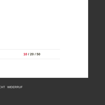
10
/
20
/
50
CHT
WIDERRUF