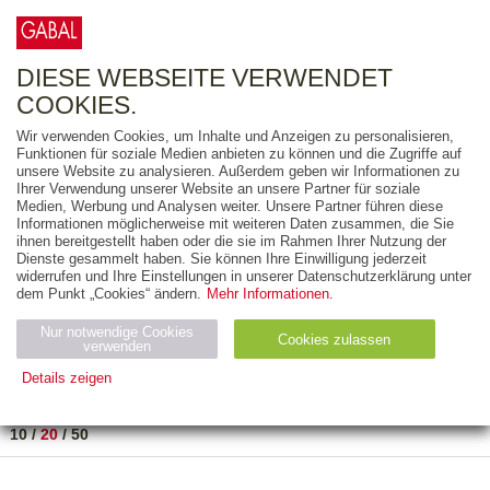
0
ARTIKEL
0.00 €
DIESE WEBSEITE VERWENDET
COOKIES.
Wir verwenden Cookies, um Inhalte und Anzeigen zu personalisieren,
FREITEXT
Funktionen für soziale Medien anbieten zu können und die Zugriffe auf
unsere Website zu analysieren. Außerdem geben wir Informationen zu
Ihrer Verwendung unserer Website an unsere Partner für soziale
AUSGABEART
Medien, Werbung und Analysen weiter. Unsere Partner führen diese
Informationen möglicherweise mit weiteren Daten zusammen, die Sie
AUS DER REIHE
ihnen bereitgestellt haben oder die sie im Rahmen Ihrer Nutzung der
Dienste gesammelt haben. Sie können Ihre Einwilligung jederzeit
widerrufen und Ihre Einstellungen in unserer Datenschutzerklärung unter
ZUM THEMA
dem Punkt „Cookies“ ändern.
Mehr Informationen.
Nur notwendige Cookies
Neuerscheinung
Bestseller
Cookies zulassen
suchen
verwenden
Details zeigen
TITEL
/
PREIS
/
DATUM
1 BIS 3 VON 3
Notwendig (2)
Statistiken (4)
Marketing (4)
10
/
20
/
50
Anbiet
Abl
Ty
Name
Zweck
er
auf
p
H