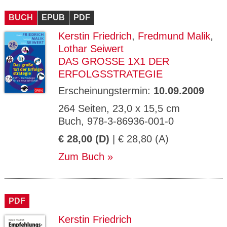
CMS_S
gabal-
Se
Wird für die Speicherung der Benutzer-
T
ESSION
verlag.
ssi
Session verwendet
T
BUCH
_ID
EPUB
de
PDF
on
P
H
Kerstin Friedrich
,
Fredmund Malik
,
gabal-
Speichert den Zustimmungsstatus des
90
GV_CO
T
verlag.
Benutzers für Cookies auf der aktuellen
Ta
OKIES
T
Lothar Seiwert
de
Domäne.
ge
P
DAS GROSSE 1X1 DER E
RFOLGSSTRATEGIE
Erscheinungstermin:
10.09.2009
264 Seiten, 23,0 x 15,5 cm
Buch, 978-3-86936-001-0
€ 28,00 (D)
| € 28,80 (A)
Zum Buch
PDF
Kerstin Friedrich