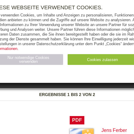
RIGHTS
PRESSE
HANDEL
FÜR UNTERNEHMEN
NEWSL
IESE WEBSEITE VERWENDET COOKIES.
 verwenden Cookies, um Inhalte und Anzeigen zu personalisieren, Funktionen 
ien anbieten zu können und die Zugriffe auf unsere Website zu analysieren
 Informationen zu Ihrer Verwendung unserer Website an unsere Partner für soz
bung und Analysen weiter. Unsere Partner führen diese Informationen möglic
THEMEN
AUTOREN
VERLAG
teren Daten zusammen, die Sie ihnen bereitgestellt haben oder die sie im Ra
zung der Dienste gesammelt haben. Sie können Ihre Einwilligung jederzeit wid
OKS
AUDIO-CDS
MP3
NON-BOOKS
stellungen in unserer Datenschutzerklärung unter dem Punkt „Cookies“ ändern
ormationen.
AUSGABEART
AUS DER REIHE
Nur notwendige Cookies
Cookies zulassen
verwenden
eller
Statistiken (4)
Marketing (4)
Anbieter
Zweck
ERGEBNISSE
1 BIS 2 VON 2
gabal-
N_ID
Wird für die Speicherung der Benutzer-Session verwendet
verlag.de
gabal-
Speichert den Zustimmungsstatus des Benutzers für Cookies
verlag.de
auf der aktuellen Domäne.
PDF
Jens Ferber