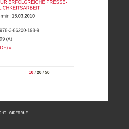
FÜR ERFOLGREICHE PRESSE-
LICHKEITSARBEIT
ermin:
15.03.2010
 978-3-86200-198-9
,99 (A)
PDF)
10
/
20
/
50
CHT
WIDERRUF