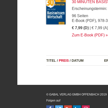
30 MINUTEN BASI
Erscheinungstermin:
96 Seiten
E-Book (PDF), 978-
€ 7,99 (D)
| € 7,99 (A
Zum E-Book (PDF)
TITEL
/
PREIS
/
DATUM
E
© GABAL VERLAG GMBH OFFENBACH 2019
Folgen auf