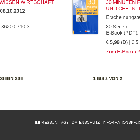
SWISSEN WIRTSCHAFT
30 MINUTEN 
UND ÖFFENT
08.10.2012
Erscheinungst
3-86200-710-3
80 Seiten
E-Book (PDF),
)
€ 5,99 (D)
| € 5
Zum E-Book (
RGEBNISSE
1 BIS 2 VON 2
IMPRESSUM
AGB
DATENSCHUTZ
INFORMATIONSPFLI