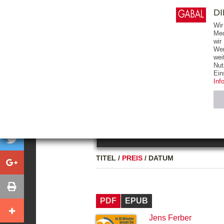
0
ARTIKEL
0.00 €
D
Wir
Med
wir
Wer
START
BÜCHER
wei
Nut
GESAMTVERZEICHNIS
BÜCHER
E-BO
Ein
Inf
FREITEXT
Neuerscheinung
Bests
Notwendig (2)
Name
TITEL
/
PREIS
/
DATUM
CMS_SESSIO
GV_COOKIES
PDF
EPUB
Jens Ferber