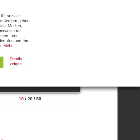
ETTER
KONTAKT
für soziale
. Außerdem geben
iale Medien,
herweise mit
hmen Ihrer
errufen und Ihre
.
Mehr
ZUM THEMA
Details
zeigen
suchen
Ablauf
Typ
10
/
20
/
50
Session
HTTP
90 Tage
HTTP