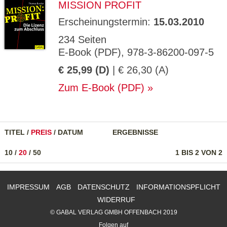
MISSION PROFIT
Erscheinungstermin:
15.03.2010
234 Seiten
E-Book (PDF), 978-3-86200-097-5
€ 25,99 (D)
| € 26,30 (A)
Zum E-Book (PDF)
TITEL
/
PREIS
/
DATUM
ERGEBNISSE
10
/
20
/
50
1 BIS 2 VON 2
IMPRESSUM
AGB
DATENSCHUTZ
INFORMATIONSPFLICHT
WIDERRUF
© GABAL VERLAG GMBH OFFENBACH 2019
Folgen auf