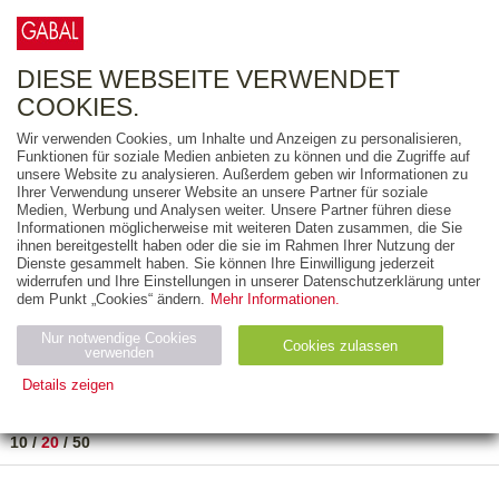
0
ARTIKEL
0.00 €
DIESE WEBSEITE VERWENDET
COOKIES.
Wir verwenden Cookies, um Inhalte und Anzeigen zu personalisieren,
FREITEXT
Funktionen für soziale Medien anbieten zu können und die Zugriffe auf
unsere Website zu analysieren. Außerdem geben wir Informationen zu
Ihrer Verwendung unserer Website an unsere Partner für soziale
AUSGABEART
Medien, Werbung und Analysen weiter. Unsere Partner führen diese
Informationen möglicherweise mit weiteren Daten zusammen, die Sie
AUS DER REIHE
ihnen bereitgestellt haben oder die sie im Rahmen Ihrer Nutzung der
Dienste gesammelt haben. Sie können Ihre Einwilligung jederzeit
widerrufen und Ihre Einstellungen in unserer Datenschutzerklärung unter
ZUM THEMA
dem Punkt „Cookies“ ändern.
Mehr Informationen.
Nur notwendige Cookies
Neuerscheinung
Bestseller
Cookies zulassen
suchen
verwenden
Details zeigen
TITEL
/
PREIS
/
DATUM
1 BIS 2 VON 2
Notwendig (2)
Statistiken (4)
Marketing (4)
10
/
20
/
50
Anbiet
Abl
Ty
Name
Zweck
er
auf
p
H