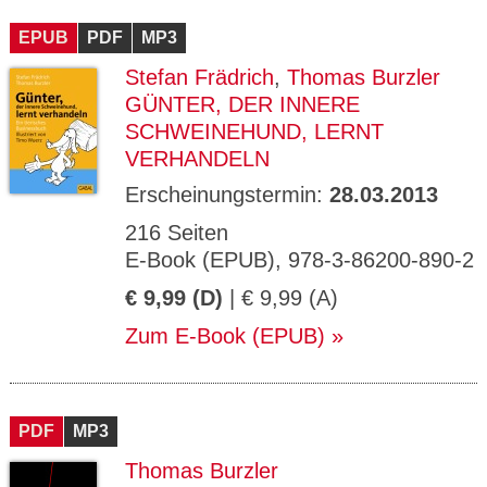
CMS_S
gabal-
Se
Wird für die Speicherung der Benutzer-
T
ESSION
verlag.
ssi
Session verwendet
T
EPUB
_ID
PDF
de
MP3
on
P
H
Stefan Frädrich
,
Thomas Burzler
gabal-
Speichert den Zustimmungsstatus des
90
GV_CO
T
verlag.
Benutzers für Cookies auf der aktuellen
Ta
OKIES
T
GÜNTER, DER INNERE
de
Domäne.
ge
P
SCHWEINEHUND, LERNT
VERHANDELN
Erscheinungstermin:
28.03.2013
216 Seiten
E-Book (EPUB), 978-3-86200-890-2
€ 9,99 (D)
| € 9,99 (A)
Zum E-Book (EPUB)
PDF
MP3
Thomas Burzler