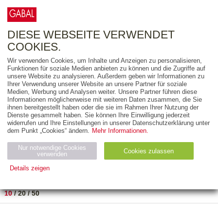
0
ARTIKEL
0.00 €
DIESE WEBSEITE VERWENDET
COOKIES.
Wir verwenden Cookies, um Inhalte und Anzeigen zu personalisieren,
FREITEXT
Funktionen für soziale Medien anbieten zu können und die Zugriffe auf
unsere Website zu analysieren. Außerdem geben wir Informationen zu
Ihrer Verwendung unserer Website an unsere Partner für soziale
AUSGABEART
Medien, Werbung und Analysen weiter. Unsere Partner führen diese
Informationen möglicherweise mit weiteren Daten zusammen, die Sie
AUS DER REIHE
ihnen bereitgestellt haben oder die sie im Rahmen Ihrer Nutzung der
Dienste gesammelt haben. Sie können Ihre Einwilligung jederzeit
widerrufen und Ihre Einstellungen in unserer Datenschutzerklärung unter
ZUM THEMA
dem Punkt „Cookies“ ändern.
Mehr Informationen.
Nur notwendige Cookies
Neuerscheinung
Bestseller
Cookies zulassen
suchen
verwenden
Details zeigen
TITEL
/
PREIS
/
DATUM
1 BIS 7 VON 7
Notwendig (2)
Statistiken (4)
Marketing (4)
10
/
20
/
50
Anbiet
Abl
Ty
Name
Zweck
er
auf
p
H