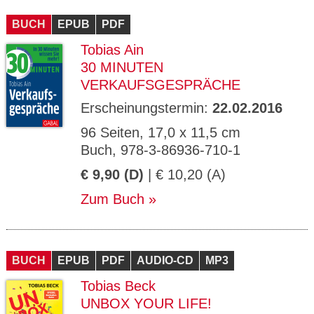
CMS_S
gabal-
Se
Wird für die Speicherung der Benutzer-
T
ESSION
verlag.
ssi
Session verwendet
T
BUCH
_ID
EPUB
de
PDF
on
P
H
Tobias Ain
gabal-
Speichert den Zustimmungsstatus des
90
GV_CO
T
verlag.
Benutzers für Cookies auf der aktuellen
Ta
OKIES
T
30 MINUTEN
de
Domäne.
ge
P
VERKAUFSGESPRÄCHE
Erscheinungstermin:
22.02.2016
96 Seiten, 17,0 x 11,5 cm
Buch, 978-3-86936-710-1
€ 9,90 (D)
| € 10,20 (A)
Zum Buch
BUCH
EPUB
PDF
AUDIO-CD
MP3
Tobias Beck
UNBOX YOUR LIFE!