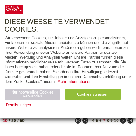
0
ARTIKEL
0.00 €
DIESE WEBSEITE VERWENDET
COOKIES.
Wir verwenden Cookies, um Inhalte und Anzeigen zu personalisieren,
FREITEXT
Funktionen für soziale Medien anbieten zu können und die Zugriffe auf
unsere Website zu analysieren. Außerdem geben wir Informationen zu
Ihrer Verwendung unserer Website an unsere Partner für soziale
AUSGABEART
Medien, Werbung und Analysen weiter. Unsere Partner führen diese
Informationen möglicherweise mit weiteren Daten zusammen, die Sie
AUS DER REIHE
ihnen bereitgestellt haben oder die sie im Rahmen Ihrer Nutzung der
Dienste gesammelt haben. Sie können Ihre Einwilligung jederzeit
widerrufen und Ihre Einstellungen in unserer Datenschutzerklärung unter
ZUM THEMA
dem Punkt „Cookies“ ändern.
Mehr Informationen.
Nur notwendige Cookies
Neuerscheinung
Bestseller
Cookies zulassen
suchen
verwenden
Details zeigen
TITEL
/
PREIS
/
DATUM
61 BIS 70 VON 302
Notwendig (2)
Statistiken (4)
Marketing (4)
ǀ<
<
>
>ǀ
10
/
20
/
50
4
5
6
7
8
9
10
Anbiet
Abl
Ty
Name
Zweck
er
auf
p
H