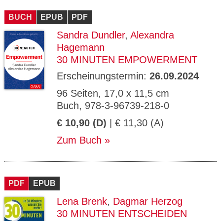
CMS_S
gabal-
Se
Wird für die Speicherung der Benutzer-
T
ESSION
verlag.
ssi
Session verwendet
T
BUCH
_ID
EPUB
de
PDF
on
P
H
Sandra Dundler
,
Alexandra
gabal-
Speichert den Zustimmungsstatus des
90
GV_CO
T
verlag.
Benutzers für Cookies auf der aktuellen
Ta
OKIES
T
Hagemann
de
Domäne.
ge
P
30 MINUTEN EMPOWERMENT
Erscheinungstermin:
26.09.2024
96 Seiten, 17,0 x 11,5 cm
Buch, 978-3-96739-218-0
€ 10,90 (D)
| € 11,30 (A)
Zum Buch
PDF
EPUB
Lena Brenk
,
Dagmar Herzog
30 MINUTEN ENTSCHEIDEN