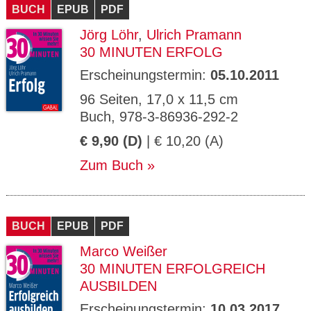
BUCH
EPUB
PDF
Jörg Löhr
,
Ulrich Pramann
30 MINUTEN ERFOLG
Erscheinungstermin:
05.10.2011
96 Seiten, 17,0 x 11,5 cm
Buch, 978-3-86936-292-2
€ 9,90 (D)
| € 10,20 (A)
Zum Buch
BUCH
EPUB
PDF
Marco Weißer
30 MINUTEN ERFOLGREICH
AUSBILDEN
Erscheinungstermin:
10.03.2017