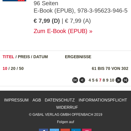
96 Seiten
E-Book (EPUB), 978-3-95623-946-5
€ 7,99 (D)
| € 7,99 (A)
Zum E-Book (EPUB)
TITEL
/
PREIS
/
DATUM
ERGEBNISSE
10
/
20
/
50
61 BIS 70 VON 302
ǀ<
<
>
>ǀ
4
5
6
7
8
9
10
IMPRESSUM
AGB
DATENSCHUTZ
INFORMATIONSPFLICHT
WIDERRUF
© GABAL VERLAG GMBH OFFENBACH 2019
Folgen auf