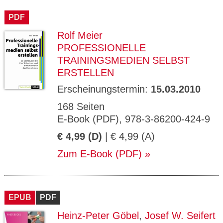
CMS_S
gabal-
Se
Wird für die Speicherung der Benutzer-
T
ESSION
verlag.
ssi
Session verwendet
T
PDF
_ID
de
on
P
H
Rolf Meier
gabal-
Speichert den Zustimmungsstatus des
90
GV_CO
T
verlag.
Benutzers für Cookies auf der aktuellen
Ta
OKIES
T
PROFESSIONELLE
de
Domäne.
ge
P
TRAININGSMEDIEN SELBST
ERSTELLEN
Erscheinungstermin:
15.03.2010
168 Seiten
E-Book (PDF), 978-3-86200-424-9
€ 4,99 (D)
| € 4,99 (A)
Zum E-Book (PDF)
EPUB
PDF
Heinz-Peter Göbel
,
Josef W. Seifert