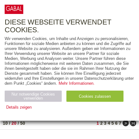
0
ARTIKEL
0.00 €
DIESE WEBSEITE VERWENDET
COOKIES.
Wir verwenden Cookies, um Inhalte und Anzeigen zu personalisieren,
FREITEXT
Funktionen für soziale Medien anbieten zu können und die Zugriffe auf
unsere Website zu analysieren. Außerdem geben wir Informationen zu
Ihrer Verwendung unserer Website an unsere Partner für soziale
AUSGABEART
Medien, Werbung und Analysen weiter. Unsere Partner führen diese
Informationen möglicherweise mit weiteren Daten zusammen, die Sie
AUS DER REIHE
ihnen bereitgestellt haben oder die sie im Rahmen Ihrer Nutzung der
Dienste gesammelt haben. Sie können Ihre Einwilligung jederzeit
widerrufen und Ihre Einstellungen in unserer Datenschutzerklärung unter
ZUM THEMA
dem Punkt „Cookies“ ändern.
Mehr Informationen.
Nur notwendige Cookies
Neuerscheinung
Bestseller
Cookies zulassen
suchen
verwenden
Details zeigen
TITEL
/
PREIS
/
DATUM
1 BIS 20 VON 182
Notwendig (2)
Statistiken (4)
Marketing (4)
>
>ǀ
10
/
20
/
50
1
2
3
4
5
6
7
Anbiet
Abl
Ty
Name
Zweck
er
auf
p
H