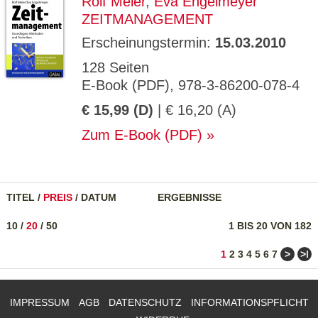
Rolf Meier
,
Eva Engelmeyer
ZEITMANAGEMENT
Erscheinungstermin:
15.03.2010
128 Seiten
E-Book (PDF), 978-3-86200-078-4
€ 15,99 (D)
| € 16,20 (A)
Zum E-Book (PDF)
TITEL
/
PREIS
/
DATUM
ERGEBNISSE
10
/
20
/
50
1 BIS 20 VON 182
>
>ǀ
1
2
3
4
5
6
7
IMPRESSUM
AGB
DATENSCHUTZ
INFORMATIONSPFLICHT