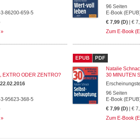
96 Seiten
-3-86200-659-5
E-Book (EPUB)
)
€ 7,99 (D)
| € 7
Zum E-Book (
EPUB
PDF
Natalie Schna
O, EXTRO ODER ZENTRO?
30 MINUTEN
22.02.2016
Erscheinungst
96 Seiten
-3-95623-368-5
E-Book (EPUB)
)
€ 7,99 (D)
| € 7
Zum E-Book (