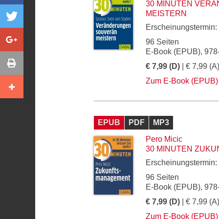
30 MINUTEN VER
MEISTERN
Erscheinungstermin:
96 Seiten
E-Book (EPUB), 978
€ 7,99 (D)
| € 7,99 (A
Zum E-Book (EPUB)
EPUB
PDF
MP3
Pero Micic
30 MINUTEN ZUK
Erscheinungstermin:
96 Seiten
E-Book (EPUB), 978
€ 7,99 (D)
| € 7,99 (A
Zum E-Book (EPUB)