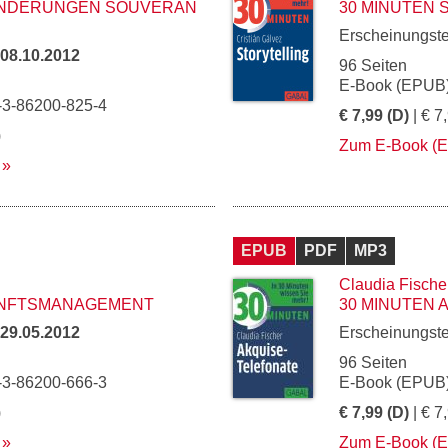
ÄNDERUNGEN SOUVERÄN
30 MINUTEN 
Erscheinungst
08.10.2012
96 Seiten
E-Book (EPUB)
-3-86200-825-4
€ 7,99 (D)
| € 7
)
Zum E-Book (
EPUB
PDF
MP3
Claudia Fische
UNFTSMANAGEMENT
30 MINUTEN 
29.05.2012
Erscheinungst
96 Seiten
-3-86200-666-3
E-Book (EPUB)
)
€ 7,99 (D)
| € 7
Zum E-Book (