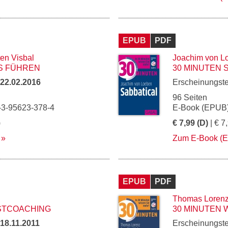
EPUB
PDF
en Visbal
Joachim von L
S FÜHREN
30 MINUTEN 
22.02.2016
Erscheinungst
96 Seiten
-3-95623-378-4
E-Book (EPUB)
)
€ 7,99 (D)
| € 7
Zum E-Book (
EPUB
PDF
Thomas Loren
STCOACHING
30 MINUTEN 
18.11.2011
Erscheinungst