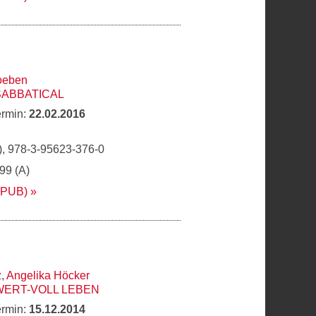
oeben
SABBATICAL
ermin:
22.02.2016
, 978-3-95623-376-0
,99 (A)
EPUB)
z
,
Angelika Höcker
WERT-VOLL LEBEN
ermin:
15.12.2014