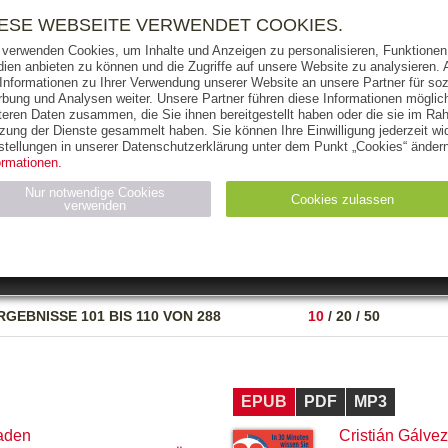
RIGHTS
PRESSE
HANDEL
FÜR UNTERNEHMEN
NEWSL
IESE WEBSEITE VERWENDET COOKIES.
 verwenden Cookies, um Inhalte und Anzeigen zu personalisieren, Funktionen 
ien anbieten zu können und die Zugriffe auf unsere Website zu analysieren
 Informationen zu Ihrer Verwendung unserer Website an unsere Partner für soz
bung und Analysen weiter. Unsere Partner führen diese Informationen möglic
THEMEN
AUTOREN
VERLAG
teren Daten zusammen, die Sie ihnen bereitgestellt haben oder die sie im Ra
zung der Dienste gesammelt haben. Sie können Ihre Einwilligung jederzeit wid
OKS
AUDIO-CDS
MP3
NON-BOOKS
stellungen in unserer Datenschutzerklärung unter dem Punkt „Cookies“ ändern
ormationen.
AUSGABEART
AUS DER REIHE
Nur notwendige Cookies
Cookies zulassen
verwenden
eller
Statistiken (4)
Marketing (4)
Anbieter
Zweck
RGEBNISSE
101 BIS 110 VON 288
10
/
20
/
50
gabal-
N_ID
Wird für die Speicherung der Benutzer-Session verwendet
verlag.de
gabal-
Speichert den Zustimmungsstatus des Benutzers für Cookies
verlag.de
auf der aktuellen Domäne.
EPUB
PDF
MP3
aden
Cristián Gálvez