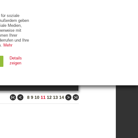
ETTER
KONTAKT
für soziale
. Außerdem geben
iale Medien,
herweise mit
hmen Ihrer
errufen und Ihre
.
Mehr
ZUM THEMA
Details
zeigen
suchen
Ablauf
Typ
ǀ<
<
>
>ǀ
8
9
10
11
12
13
14
Session
HTTP
90 Tage
HTTP