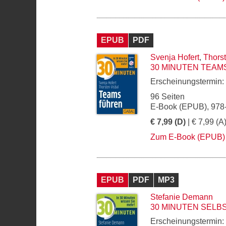
EPUB
PDF
Svenja Hofert
,
Thorst
30 MINUTEN TEAM
Erscheinungstermin:
96 Seiten
E-Book (EPUB), 978
€ 7,99 (D)
| € 7,99 (A
Zum E-Book (EPUB)
EPUB
PDF
MP3
Stefanie Demann
30 MINUTEN SELB
Erscheinungstermin: