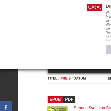
0
ARTIKEL
0.00 €
D
Wir
Med
wir
Wer
START
BÜCHER
wei
Nut
GESAMTVERZEICHNIS
BÜCHER
E-BO
Ein
Inf
FREITEXT
Neuerscheinung
Bests
Notwendig (2)
Name
TITEL
/
PREIS
/
DATUM
E
CMS_SESSIO
GV_COOKIES
EPUB
PDF
Siranus Sven von St