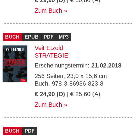
€ 29,90 (D)
| € 30,80 (A)
Zum Buch
BUCH
EPUB
PDF
MP3
Veit Etzold
STRATEGIE
Erscheinungstermin:
21.02.2018
256 Seiten, 23,0 x 15,6 cm
Buch, 978-3-86936-823-8
€ 24,90 (D)
| € 25,60 (A)
Zum Buch
BUCH
PDF