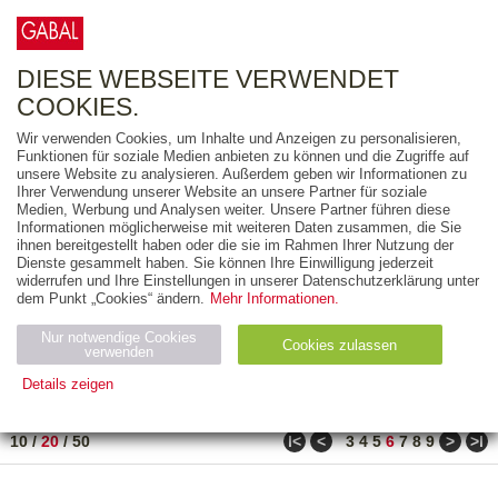
0
ARTIKEL
0.00 €
DIESE WEBSEITE VERWENDET
COOKIES.
Wir verwenden Cookies, um Inhalte und Anzeigen zu personalisieren,
FREITEXT
Funktionen für soziale Medien anbieten zu können und die Zugriffe auf
unsere Website zu analysieren. Außerdem geben wir Informationen zu
Ihrer Verwendung unserer Website an unsere Partner für soziale
AUSGABEART
Medien, Werbung und Analysen weiter. Unsere Partner führen diese
Informationen möglicherweise mit weiteren Daten zusammen, die Sie
AUS DER REIHE
ihnen bereitgestellt haben oder die sie im Rahmen Ihrer Nutzung der
Dienste gesammelt haben. Sie können Ihre Einwilligung jederzeit
widerrufen und Ihre Einstellungen in unserer Datenschutzerklärung unter
ZUM THEMA
dem Punkt „Cookies“ ändern.
Mehr Informationen.
Nur notwendige Cookies
Neuerscheinung
Bestseller
Cookies zulassen
suchen
verwenden
Details zeigen
TITEL
/
PREIS
/
DATUM
101 BIS 120 VON 990
Notwendig (2)
Statistiken (4)
Marketing (4)
ǀ<
<
>
>ǀ
10
/
20
/
50
3
4
5
6
7
8
9
Anbiet
Abl
Ty
Name
Zweck
er
auf
p
H