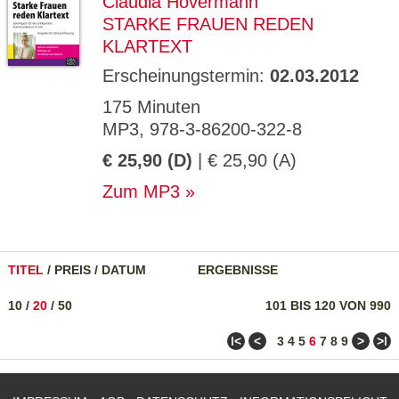
Claudia Hovermann
STARKE FRAUEN REDEN
KLARTEXT
Erscheinungstermin:
02.03.2012
175 Minuten
MP3, 978-3-86200-322-8
€ 25,90 (D)
| € 25,90 (A)
Zum MP3
TITEL
/
PREIS
/
DATUM
ERGEBNISSE
10
/
20
/
50
101 BIS 120 VON 990
ǀ<
<
>
>ǀ
3
4
5
6
7
8
9