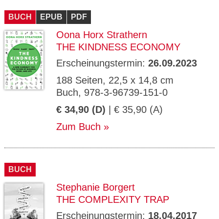
CMS_S
gabal-
Se
Wird für die Speicherung der Benutzer-
T
ESSION
verlag.
ssi
Session verwendet
T
BUCH
_ID
EPUB
de
PDF
on
P
H
Oona Horx Strathern
gabal-
Speichert den Zustimmungsstatus des
90
GV_CO
T
verlag.
Benutzers für Cookies auf der aktuellen
Ta
OKIES
T
THE KINDNESS ECONOMY
de
Domäne.
ge
P
Erscheinungstermin:
26.09.2023
188 Seiten, 22,5 x 14,8 cm
Buch, 978-3-96739-151-0
€ 34,90 (D)
| € 35,90 (A)
Zum Buch
BUCH
Stephanie Borgert
THE COMPLEXITY TRAP
Erscheinungstermin:
18.04.2017