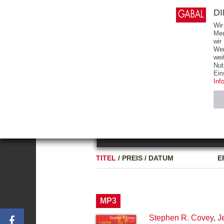
0
ARTIKEL
0.00 €
D
Wir
Med
wir
Wer
START
BÜCHER
wei
Nut
GESAMTVERZEICHNIS
BÜCHER
E-BO
Ein
Inf
FREITEXT
Neuerscheinung
Bests
Notwendig (2)
Name
TITEL
/
PREIS
/
DATUM
E
CMS_SESSIO
GV_COOKIES
MP3
Stephen R. Covey
,
J