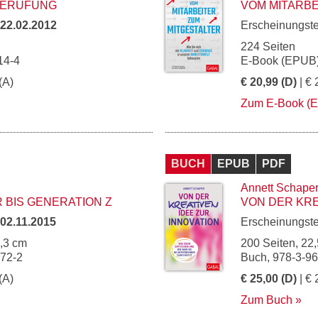
BERUFUNG
VOM MITARBE
22.02.2012
Erscheinungst
224 Seiten
14-4
E-Book (EPUB)
(A)
€ 20,99 (D)
| € 
Zum E-Book (
BUCH
EPUB
PDF
Annett Schape
BIS GENERATION Z
VON DER KRE
02.11.2015
Erscheinungst
5,3 cm
200 Seiten, 22,
672-2
Buch, 978-3-9
(A)
€ 25,00 (D)
| € 
Zum Buch