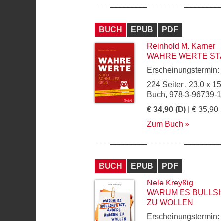
BUCH
EPUB
PDF
Reinhold M. Karner
WAHRE WERTE ST
Erscheinungstermin:
224 Seiten, 23,0 x 1
Buch, 978-3-96739-
€ 34,90 (D)
| € 35,90 
Zum Buch
BUCH
EPUB
PDF
Nele Kreyßig
WARUM ES BULLSH
ZU WOLLEN
Erscheinungstermin: