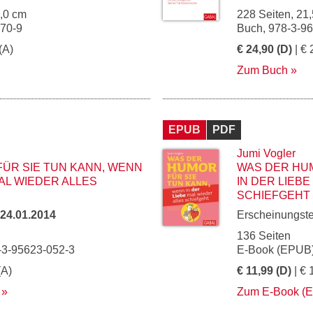
3,0 cm
228 Seiten, 21,
970-9
Buch, 978-3-9
(A)
€ 24,90 (D)
| € 
Zum Buch
EPUB
PDF
Jumi Vogler
ÜR SIE TUN KANN, WENN
WAS DER HUM
AL WIEDER ALLES
IN DER LIEB
SCHIEFGEHT
24.01.2014
Erscheinungst
136 Seiten
-3-95623-052-3
E-Book (EPUB)
(A)
€ 11,99 (D)
| € 
Zum E-Book (