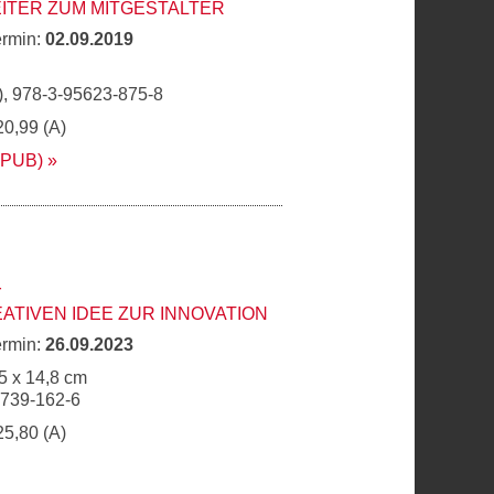
ITER ZUM MITGESTALTER
ermin:
02.09.2019
, 978-3-95623-875-8
20,99 (A)
EPUB)
r
ATIVEN IDEE ZUR INNOVATION
ermin:
26.09.2023
5 x 14,8 cm
6739-162-6
25,80 (A)