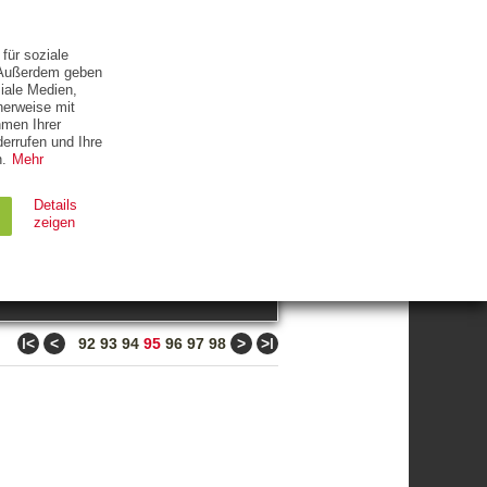
ETTER
KONTAKT
für soziale
. Außerdem geben
iale Medien,
herweise mit
hmen Ihrer
errufen und Ihre
.
Mehr
ZUM THEMA
Details
zeigen
suchen
Ablauf
Typ
ǀ<
<
>
>ǀ
92
93
94
95
96
97
98
Session
HTTP
90 Tage
HTTP