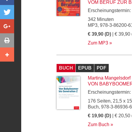
VOM BERUF ZUR 
Erscheinungstermin:
342 Minuten
MP3, 978-3-86200-6
€ 39,90 (D)
| € 39,90 
Zum MP3
BUCH
EPUB
PDF
Martina Mangelsdorf
VON BABYBOOMER 
Erscheinungstermin:
176 Seiten, 21,5 x 1
Buch, 978-3-86936-
€ 19,90 (D)
| € 20,50 
Zum Buch