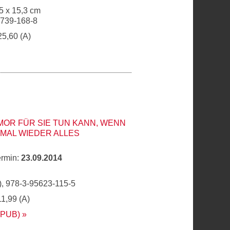
5 x 15,3 cm
6739-168-8
25,60 (A)
OR FÜR SIE TUN KANN, WENN
E MAL WIEDER ALLES
ermin:
23.09.2014
, 978-3-95623-115-5
11,99 (A)
EPUB)