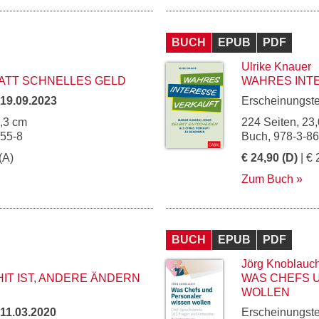
BUCH
EPUB
PDF
Ulrike Knauer
ATT SCHNELLES GELD
WAHRES INT
19.09.2023
Erscheinungst
5,3 cm
224 Seiten, 23,
155-8
Buch, 978-3-8
(A)
€ 24,90 (D)
| € 
Zum Buch
BUCH
EPUB
PDF
Jörg Knoblauc
IT IST, ANDERE ÄNDERN
WAS CHEFS 
WOLLEN
11.03.2020
Erscheinungst