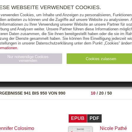
RIGHTS
PRESSE
HANDEL
FÜR UNTERNEHMEN
NEWSL
IESE WEBSEITE VERWENDET COOKIES.
 verwenden Cookies, um Inhalte und Anzeigen zu personalisieren, Funktionen 
ien anbieten zu können und die Zugriffe auf unsere Website zu analysieren
 Informationen zu Ihrer Verwendung unserer Website an unsere Partner für soz
bung und Analysen weiter. Unsere Partner führen diese Informationen möglic
THEMEN
AUTOREN
VERLAG
teren Daten zusammen, die Sie ihnen bereitgestellt haben oder die sie im Ra
zung der Dienste gesammelt haben. Sie können Ihre Einwilligung jederzeit wid
OKS
AUDIO-CDS
MP3
NON-BOOKS
stellungen in unserer Datenschutzerklärung unter dem Punkt „Cookies“ ändern
ormationen.
AUSGABEART
AUS DER REIHE
Nur notwendige Cookies
Cookies zulassen
verwenden
eller
Statistiken (4)
Marketing (4)
Anbieter
Zweck
RGEBNISSE
941 BIS 950 VON 990
10
/
20
/
50
gabal-
N_ID
Wird für die Speicherung der Benutzer-Session verwendet
verlag.de
gabal-
Speichert den Zustimmungsstatus des Benutzers für Cookies
verlag.de
auf der aktuellen Domäne.
EPUB
PDF
ennifer Colosimo
Nicole Pathé