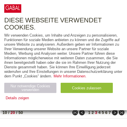
0
ARTIKEL
0.00 €
DIESE WEBSEITE VERWENDET
COOKIES.
Wir verwenden Cookies, um Inhalte und Anzeigen zu personalisieren,
FREITEXT
Funktionen für soziale Medien anbieten zu können und die Zugriffe auf
unsere Website zu analysieren. Außerdem geben wir Informationen zu
Ihrer Verwendung unserer Website an unsere Partner für soziale
AUSGABEART
Medien, Werbung und Analysen weiter. Unsere Partner führen diese
Informationen möglicherweise mit weiteren Daten zusammen, die Sie
AUS DER REIHE
ihnen bereitgestellt haben oder die sie im Rahmen Ihrer Nutzung der
Dienste gesammelt haben. Sie können Ihre Einwilligung jederzeit
widerrufen und Ihre Einstellungen in unserer Datenschutzerklärung unter
ZUM THEMA
dem Punkt „Cookies“ ändern.
Mehr Informationen.
Nur notwendige Cookies
Neuerscheinung
Bestseller
Cookies zulassen
suchen
verwenden
Details zeigen
TITEL
/
PREIS
/
DATUM
51 BIS 70 VON 990
Notwendig (2)
Statistiken (4)
Marketing (4)
ǀ<
<
>
>ǀ
10
/
20
/
50
1
2
3
4
5
6
7
Anbiet
Abl
Ty
Name
Zweck
er
auf
p
H