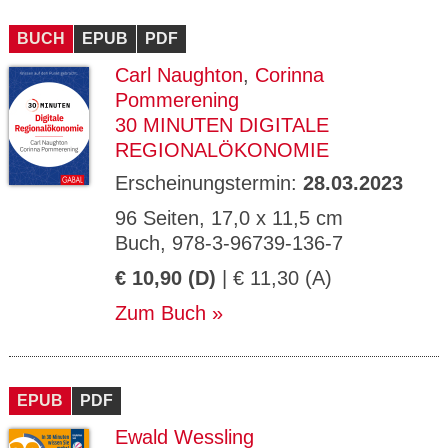
BUCH
EPUB
PDF
Carl Naughton
,
Corinna
Pommerening
30 MINUTEN DIGITALE
REGIONALÖKONOMIE
Erscheinungstermin:
28.03.2023
96 Seiten, 17,0 x 11,5 cm
Buch, 978-3-96739-136-7
€ 10,90 (D)
| € 11,30 (A)
Zum Buch
EPUB
PDF
Ewald Wessling