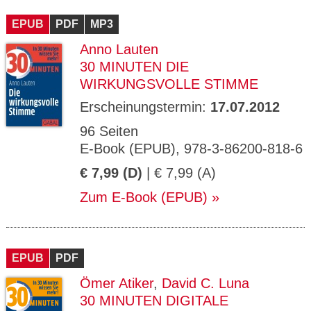
CMS_S
gabal-
Se
Wird für die Speicherung der Benutzer-
T
ESSION
verlag.
ssi
Session verwendet
T
EPUB
_ID
PDF
de
MP3
on
P
H
Anno Lauten
gabal-
Speichert den Zustimmungsstatus des
90
GV_CO
T
verlag.
Benutzers für Cookies auf der aktuellen
Ta
OKIES
T
30 MINUTEN DIE
de
Domäne.
ge
P
WIRKUNGSVOLLE STIMME
Erscheinungstermin:
17.07.2012
96 Seiten
E-Book (EPUB), 978-3-86200-818-6
€ 7,99 (D)
| € 7,99 (A)
Zum E-Book (EPUB)
EPUB
PDF
Ömer Atiker
,
David C. Luna
30 MINUTEN DIGITALE