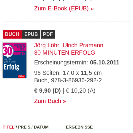
Zum E-Book (EPUB)
BUCH
EPUB
PDF
Jörg Löhr
,
Ulrich Pramann
30 MINUTEN ERFOLG
Erscheinungstermin:
05.10.2011
96 Seiten, 17,0 x 11,5 cm
Buch, 978-3-86936-292-2
€ 9,90 (D)
| € 10,20 (A)
Zum Buch
TITEL
/
PREIS
/
DATUM
ERGEBNISSE