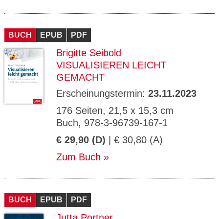
BUCH
EPUB
PDF
Brigitte Seibold
VISUALISIEREN LEICHT
GEMACHT
Erscheinungstermin:
23.11.2023
176 Seiten, 21,5 x 15,3 cm
Buch, 978-3-96739-167-1
€ 29,90 (D)
| € 30,80 (A)
Zum Buch
BUCH
EPUB
PDF
Jutta Portner