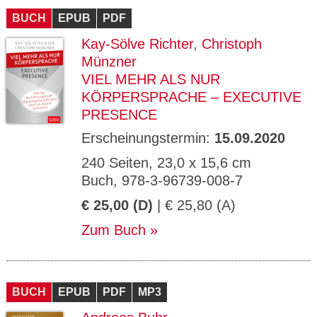
BUCH
EPUB
PDF
Kay-Sölve Richter
,
Christoph
Münzner
VIEL MEHR ALS NUR
KÖRPERSPRACHE – EXECUTIVE
PRESENCE
Erscheinungstermin:
15.09.2020
240 Seiten, 23,0 x 15,6 cm
Buch, 978-3-96739-008-7
€ 25,00 (D)
| € 25,80 (A)
Zum Buch
BUCH
EPUB
PDF
MP3