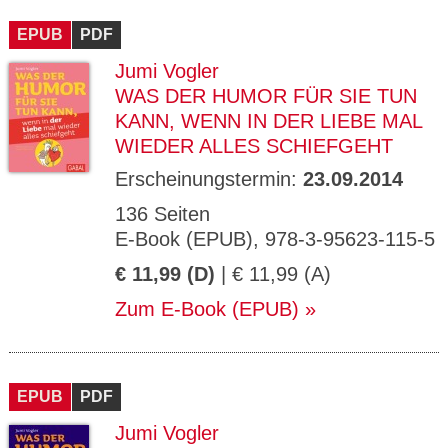
CMS_S
gabal-
Se
Wird für die Speicherung der Benutzer-
T
ESSION
verlag.
ssi
Session verwendet
T
EPUB
_ID
PDF
de
on
P
H
Jumi Vogler
gabal-
Speichert den Zustimmungsstatus des
90
GV_CO
T
verlag.
Benutzers für Cookies auf der aktuellen
Ta
OKIES
T
WAS DER HUMOR FÜR SIE TUN
de
Domäne.
ge
P
KANN, WENN IN DER LIEBE MAL
WIEDER ALLES SCHIEFGEHT
Erscheinungstermin:
23.09.2014
136 Seiten
E-Book (EPUB), 978-3-95623-115-5
€ 11,99 (D)
| € 11,99 (A)
Zum E-Book (EPUB)
EPUB
PDF
Jumi Vogler