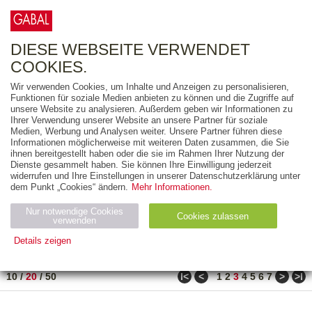
0
ARTIKEL
0.00 €
DIESE WEBSEITE VERWENDET
COOKIES.
Wir verwenden Cookies, um Inhalte und Anzeigen zu personalisieren,
FREITEXT
Funktionen für soziale Medien anbieten zu können und die Zugriffe auf
unsere Website zu analysieren. Außerdem geben wir Informationen zu
Ihrer Verwendung unserer Website an unsere Partner für soziale
AUSGABEART
Medien, Werbung und Analysen weiter. Unsere Partner führen diese
Informationen möglicherweise mit weiteren Daten zusammen, die Sie
AUS DER REIHE
ihnen bereitgestellt haben oder die sie im Rahmen Ihrer Nutzung der
Dienste gesammelt haben. Sie können Ihre Einwilligung jederzeit
widerrufen und Ihre Einstellungen in unserer Datenschutzerklärung unter
ZUM THEMA
dem Punkt „Cookies“ ändern.
Mehr Informationen.
Nur notwendige Cookies
Neuerscheinung
Bestseller
Cookies zulassen
suchen
verwenden
Details zeigen
TITEL
/
PREIS
/
DATUM
41 BIS 60 VON 990
Notwendig (2)
Statistiken (4)
Marketing (4)
ǀ<
<
>
>ǀ
10
/
20
/
50
1
2
3
4
5
6
7
Anbiet
Abl
Ty
Name
Zweck
er
auf
p
H