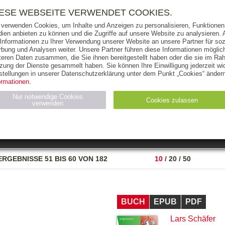
RIGHTS
PRESSE
HANDEL
FÜR UNTERNEHMEN
NEWSL
IESE WEBSEITE VERWENDET COOKIES.
 verwenden Cookies, um Inhalte und Anzeigen zu personalisieren, Funktionen 
ien anbieten zu können und die Zugriffe auf unsere Website zu analysieren
 Informationen zu Ihrer Verwendung unserer Website an unsere Partner für soz
bung und Analysen weiter. Unsere Partner führen diese Informationen möglic
THEMEN
AUTOREN
VERLAG
teren Daten zusammen, die Sie ihnen bereitgestellt haben oder die sie im Ra
zung der Dienste gesammelt haben. Sie können Ihre Einwilligung jederzeit wid
OKS
AUDIO-CDS
MP3
NON-BOOKS
stellungen in unserer Datenschutzerklärung unter dem Punkt „Cookies“ ändern
ormationen.
AUSGABEART
AUS DER REIHE
Nur notwendige Cookies
Cookies zulassen
verwenden
eller
Statistiken (4)
Marketing (4)
Anbieter
Zweck
ERGEBNISSE
51 BIS 60 VON 182
10
/
20
/
50
gabal-
N_ID
Wird für die Speicherung der Benutzer-Session verwendet
verlag.de
gabal-
Speichert den Zustimmungsstatus des Benutzers für Cookies
verlag.de
auf der aktuellen Domäne.
BUCH
EPUB
PDF
Lars Schäfer