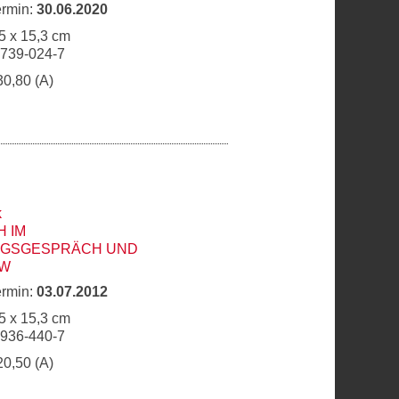
ermin:
30.06.2020
5 x 15,3 cm
6739-024-7
30,80 (A)
k
 IM
NGSGESPRÄCH UND
EW
ermin:
03.07.2012
5 x 15,3 cm
6936-440-7
20,50 (A)