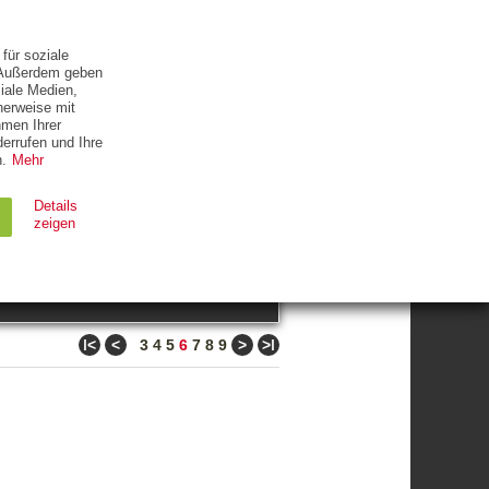
ETTER
KONTAKT
für soziale
. Außerdem geben
iale Medien,
herweise mit
hmen Ihrer
errufen und Ihre
.
Mehr
ZUM THEMA
Details
zeigen
suchen
Ablauf
Typ
ǀ<
<
>
>ǀ
3
4
5
6
7
8
9
Session
HTTP
90 Tage
HTTP