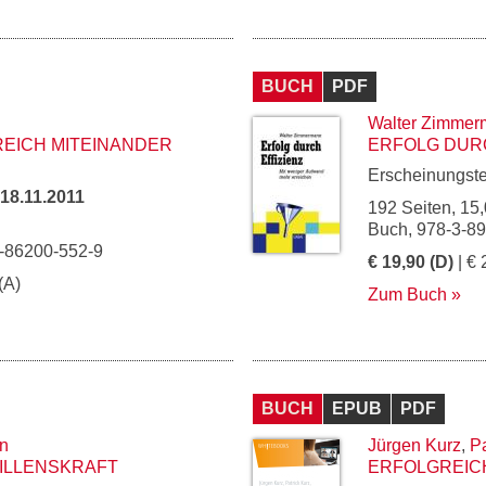
BUCH
PDF
Walter Zimme
EICH MITEINANDER
ERFOLG DURC
Erscheinungst
18.11.2011
192 Seiten, 15,
Buch, 978-3-8
3-86200-552-9
€ 19,90 (D)
| € 
(A)
Zum Buch
BUCH
EPUB
PDF
n
Jürgen Kurz
,
Pa
ILLENSKRAFT
ERFOLGREICH