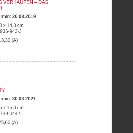
S VERKAUFEN – DAS
H
ermin:
26.08.2019
0 x 14,8 cm
6936-943-3
13,30 (A)
TY
ermin:
30.03.2021
5 x 15,3 cm
6739-044-5
25,60 (A)