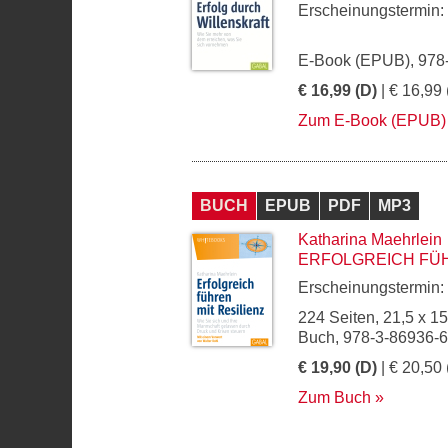
Erscheinungstermin:
E-Book (EPUB), 978
€ 16,99 (D)
| € 16,99 
Zum E-Book (EPUB)
BUCH
EPUB
PDF
MP3
Katharina Maehrlein
ERFOLGREICH FÜH
Erscheinungstermin:
224 Seiten, 21,5 x 1
Buch, 978-3-86936-
€ 19,90 (D)
| € 20,50 
Zum Buch