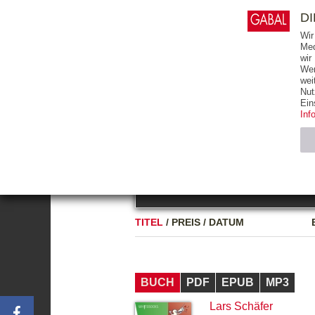
0
ARTIKEL
0.00 €
D
Wir
Med
wir
Wer
START
BÜCHER
wei
Nut
GESAMTVERZEICHNIS
BÜCHER
E-BO
Ein
Inf
FREITEXT
Neuerscheinung
Bests
Notwendig (2)
Name
TITEL
/
PREIS
/
DATUM
CMS_SESSIO
GV_COOKIES
BUCH
PDF
EPUB
MP3
Lars Schäfer