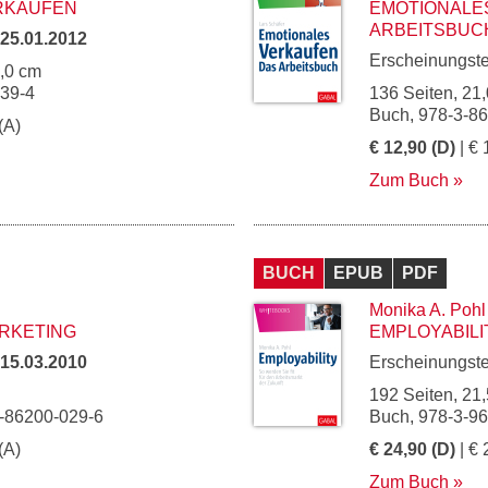
RKAUFEN
EMOTIONALE
ARBEITSBUC
25.01.2012
Erscheinungst
5,0 cm
339-4
136 Seiten, 21,
Buch, 978-3-8
(A)
€ 12,90 (D)
| € 
Zum Buch
BUCH
EPUB
PDF
Monika A. Pohl
RKETING
EMPLOYABILI
15.03.2010
Erscheinungst
192 Seiten, 21,
3-86200-029-6
Buch, 978-3-9
(A)
€ 24,90 (D)
| € 
Zum Buch