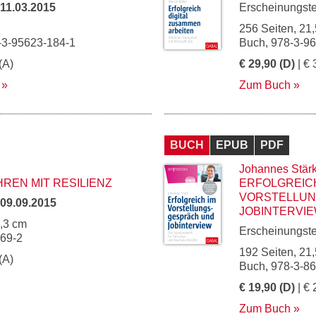
11.03.2015
Erscheinungst
256 Seiten, 21,
-3-95623-184-1
Buch, 978-3-9
(A)
€ 29,90 (D)
| € 
Zum Buch
BUCH
EPUB
PDF
Johannes Stär
REN MIT RESILIENZ
ERFOLGREICH
VORSTELLU
09.09.2015
JOBINTERVI
5,3 cm
Erscheinungst
669-2
192 Seiten, 21,
(A)
Buch, 978-3-8
€ 19,90 (D)
| € 
Zum Buch