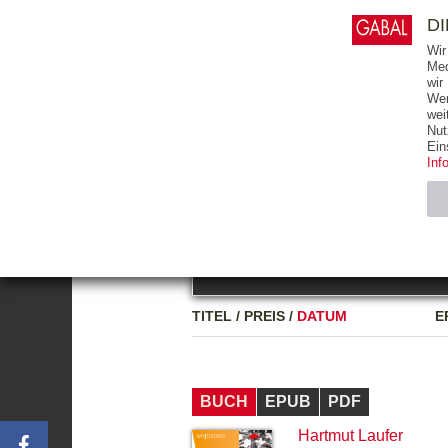
0
ARTIKEL
0.00 €
D
Wir
Med
wir
Wer
START
BÜCHER
wei
Nut
GESAMTVERZEICHNIS
BÜCHER
E-BO
Ein
Inf
FREITEXT
Neuerscheinung
Bests
Notwendig (2)
Name
TITEL
/
PREIS
/
DATUM
E
CMS_SESSIO
GV_COOKIES
BUCH
EPUB
PDF
Hartmut Laufer