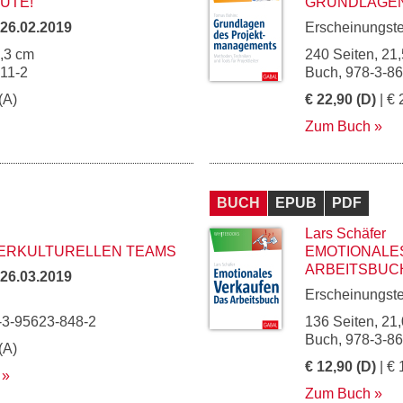
UTE!
GRUNDLAGEN
26.02.2019
Erscheinungst
5,3 cm
240 Seiten, 21,
11-2
Buch, 978-3-8
(A)
€ 22,90 (D)
| € 
Zum Buch
BUCH
EPUB
PDF
Lars Schäfer
NTERKULTURELLEN TEAMS
EMOTIONALE
ARBEITSBUC
26.03.2019
Erscheinungst
-3-95623-848-2
136 Seiten, 21,
Buch, 978-3-8
(A)
€ 12,90 (D)
| € 
Zum Buch