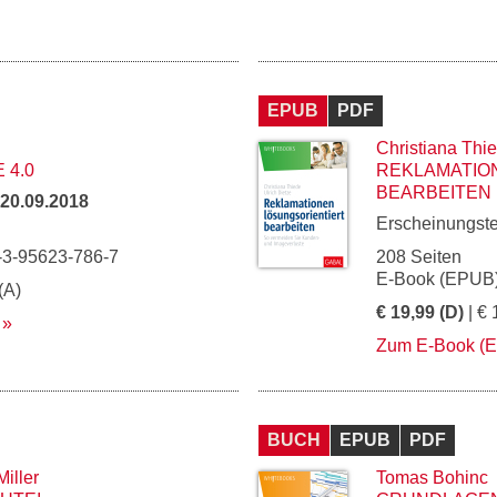
EPUB
PDF
Christiana Thi
 4.0
REKLAMATIO
BEARBEITEN
20.09.2018
Erscheinungst
-3-95623-786-7
208 Seiten
E-Book (EPUB)
(A)
€ 19,99 (D)
| € 
Zum E-Book (
BUCH
EPUB
PDF
iller
Tomas Bohinc