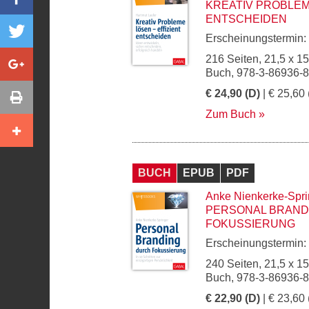
KREATIV PROBLEM
ENTSCHEIDEN
Erscheinungstermin:
216 Seiten, 21,5 x 1
Buch, 978-3-86936-
€ 24,90 (D)
| € 25,60 
Zum Buch
BUCH
EPUB
PDF
Anke Nienkerke-Spri
PERSONAL BRAND
FOKUSSIERUNG
Erscheinungstermin:
240 Seiten, 21,5 x 1
Buch, 978-3-86936-
€ 22,90 (D)
| € 23,60 