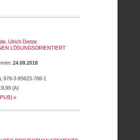
ede
,
Ulrich Dietze
NEN LÖSUNGSORIENTIERT
ermin:
24.09.2018
, 978-3-95623-788-1
19,99 (A)
EPUB)