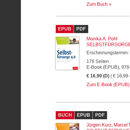
Zum Buch
EPUB
PDF
Monika A. Pohl
SELBSTFÜRSORGE
Erscheinungstermin:
176 Seiten
E-Book (EPUB), 978
€ 16,99 (D)
| € 16,99 
Zum E-Book (EPUB)
BUCH
EPUB
PDF
Jürgen Kurz
,
Marcel M