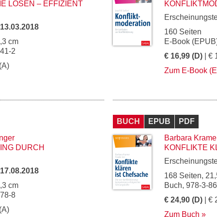
E LÖSEN – EFFIZIENT
KONFLIKTMO
Erscheinungst
13.03.2018
160 Seiten
5,3 cm
E-Book (EPUB)
841-2
€ 16,99 (D)
| € 
(A)
Zum E-Book (
BUCH
EPUB
PDF
nger
Barbara Krame
ING DURCH
KONFLIKTE K
Erscheinungst
17.08.2018
168 Seiten, 21,
5,3 cm
Buch, 978-3-8
878-8
€ 24,90 (D)
| € 
(A)
Zum Buch