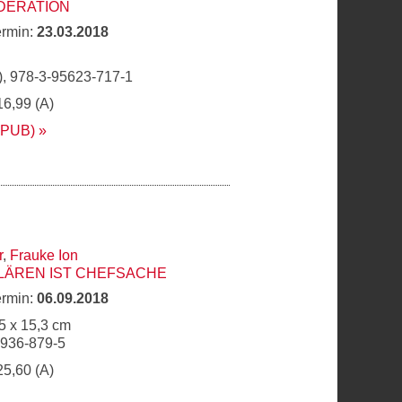
DERATION
ermin:
23.03.2018
, 978-3-95623-717-1
16,99 (A)
EPUB)
r
,
Frauke Ion
LÄREN IST CHEFSACHE
ermin:
06.09.2018
5 x 15,3 cm
6936-879-5
25,60 (A)