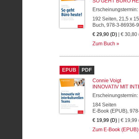
SO GEHT BÜRO HE
Erscheinungstermin:
192 Seiten, 21,5 x 1
Buch, 978-3-86936-9
€ 29,90 (D)
| € 30,80 
Zum Buch
EPUB
PDF
Connie Voigt
INNOVATIV MIT I
Erscheinungstermin:
184 Seiten
E-Book (EPUB), 978
€ 19,99 (D)
| € 19,99 
Zum E-Book (EPUB)