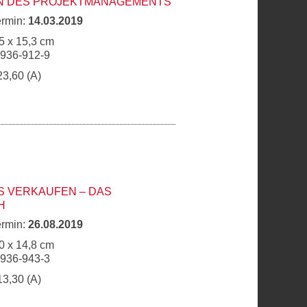
 DES PROJEKTMANAGEMENTS
ermin:
14.03.2019
5 x 15,3 cm
6936-912-9
23,60 (A)
S VERKAUFEN – DAS
H
ermin:
26.08.2019
0 x 14,8 cm
6936-943-3
13,30 (A)