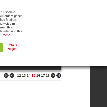
ETTER
KONTAKT
für soziale
. Außerdem geben
iale Medien,
herweise mit
hmen Ihrer
errufen und Ihre
.
Mehr
ZUM THEMA
Details
zeigen
suchen
Ablauf
Typ
ǀ<
<
>
>ǀ
12
13
14
15
16
17
18
Session
HTTP
90 Tage
HTTP
t