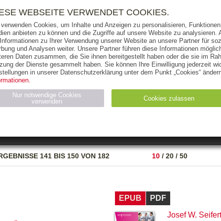
RIGHTS
PRESSE
HANDEL
FÜR UNTERNEHMEN
NEWSL
IESE WEBSEITE VERWENDET COOKIES.
 verwenden Cookies, um Inhalte und Anzeigen zu personalisieren, Funktionen 
ien anbieten zu können und die Zugriffe auf unsere Website zu analysieren
 Informationen zu Ihrer Verwendung unserer Website an unsere Partner für soz
bung und Analysen weiter. Unsere Partner führen diese Informationen möglic
THEMEN
AUTOREN
VERLAG
teren Daten zusammen, die Sie ihnen bereitgestellt haben oder die sie im Ra
zung der Dienste gesammelt haben. Sie können Ihre Einwilligung jederzeit wid
OKS
AUDIO-CDS
MP3
NON-BOOKS
stellungen in unserer Datenschutzerklärung unter dem Punkt „Cookies“ ändern
ormationen.
AUSGABEART
AUS DER REIHE
Nur notwendige Cookies
Cookies zulassen
verwenden
eller
Statistiken (4)
Marketing (4)
Anbieter
Zweck
RGEBNISSE
141 BIS 150 VON 182
10
/
20
/
50
gabal-
N_ID
Wird für die Speicherung der Benutzer-Session verwendet
verlag.de
gabal-
Speichert den Zustimmungsstatus des Benutzers für Cookies
verlag.de
auf der aktuellen Domäne.
EPUB
PDF
Josef W. Seifer