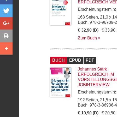
ERFOLGREICH VE
Erscheinungstermin:
168 Seiten, 21,0 x 1
Buch, 978-3-96739-
€ 32,90 (D)
| € 33,90 
Zum Buch
BUCH
EPUB
PDF
Johannes Stärk
ERFOLGREICH IM
VORSTELLUNGSG
JOBINTERVIEW
Erscheinungstermin:
192 Seiten, 21,5 x 1
Buch, 978-3-86936-
€ 19,90 (D)
| € 20,50 