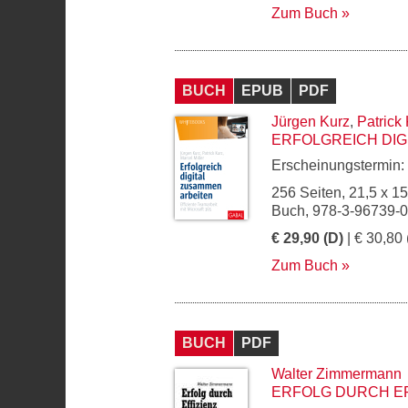
Zum Buch
BUCH
EPUB
PDF
Jürgen Kurz
,
Patrick
ERFOLGREICH DIG
Erscheinungstermin:
256 Seiten, 21,5 x 1
Buch, 978-3-96739-
€ 29,90 (D)
| € 30,80 
Zum Buch
BUCH
PDF
Walter Zimmermann
ERFOLG DURCH EF