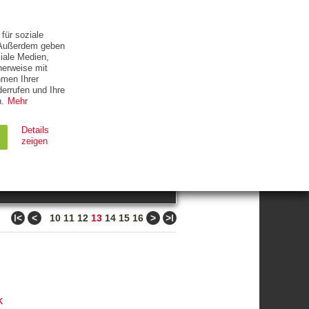
ETTER
KONTAKT
für soziale
. Außerdem geben
iale Medien,
herweise mit
hmen Ihrer
errufen und Ihre
.
Mehr
ZUM THEMA
Details
zeigen
suchen
Ablauf
Typ
ǀ<
<
>
>ǀ
10
11
12
13
14
15
16
Session
HTTP
90 Tage
HTTP
k