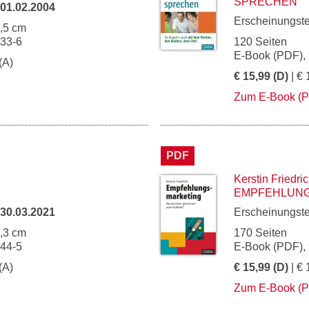
SPRECHEN
01.02.2004
Erscheinungst
1,5 cm
433-6
120 Seiten
E-Book (PDF),
(A)
€ 15,99 (D)
| € 
Zum E-Book (
PDF
Kerstin Friedri
EMPFEHLUN
30.03.2021
Erscheinungst
5,3 cm
170 Seiten
044-5
E-Book (PDF),
(A)
€ 15,99 (D)
| € 
Zum E-Book (