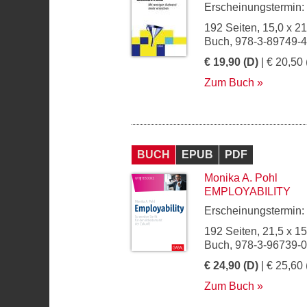
Erscheinungstermin:
192 Seiten, 15,0 x 2
Buch, 978-3-89749-
€ 19,90 (D)
| € 20,50 
Zum Buch
BUCH
EPUB
PDF
Monika A. Pohl
EMPLOYABILITY
Erscheinungstermin:
192 Seiten, 21,5 x 1
Buch, 978-3-96739-
€ 24,90 (D)
| € 25,60 
Zum Buch