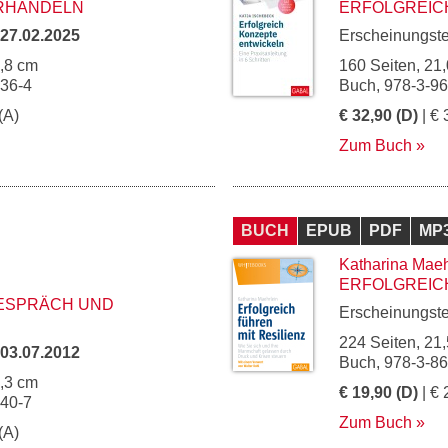
RHANDELN
ERFOLGREIC
27.02.2025
Erscheinungst
4,8 cm
160 Seiten, 21,
236-4
Buch, 978-3-9
(A)
€ 32,90 (D)
| € 
Zum Buch
BUCH
EPUB
PDF
MP
Katharina Maeh
ERFOLGREICH
ESPRÄCH UND
Erscheinungst
224 Seiten, 21,
03.07.2012
Buch, 978-3-8
5,3 cm
€ 19,90 (D)
| € 
440-7
Zum Buch
(A)