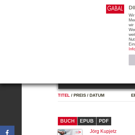
0
ARTIKEL
0.00 €
D
Wir
Med
wir
Wer
START
BÜCHER
wei
Nut
GESAMTVERZEICHNIS
BÜCHER
E-BO
Ein
Inf
FREITEXT
Neuerscheinung
Bests
Notwendig (2)
Name
TITEL
/
PREIS
/
DATUM
E
CMS_SESSIO
GV_COOKIES
BUCH
EPUB
PDF
Jörg Kupjetz