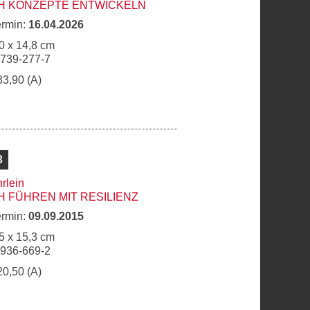
H KONZEPTE ENTWICKELN
ermin:
16.04.2026
0 x 14,8 cm
6739-277-7
33,90 (A)
3
rlein
 FÜHREN MIT RESILIENZ
ermin:
09.09.2015
5 x 15,3 cm
6936-669-2
20,50 (A)