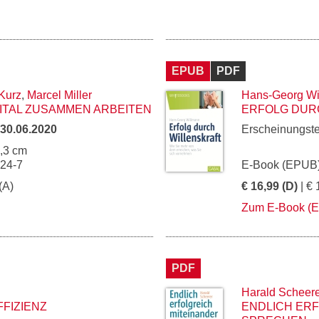
EPUB
PDF
 Kurz
,
Marcel Miller
Hans-Georg Wi
ITAL ZUSAMMEN ARBEITEN
ERFOLG DUR
30.06.2020
Erscheinungst
5,3 cm
024-7
E-Book (EPUB)
(A)
€ 16,99 (D)
| € 
Zum E-Book (
PDF
Harald Scheer
FIZIENZ
ENDLICH ER