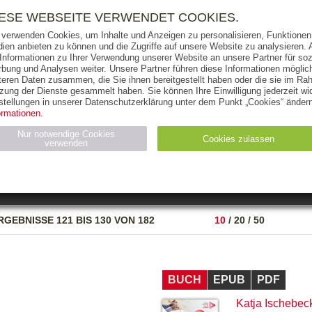
RIGHTS
PRESSE
HANDEL
FÜR UNTERNEHMEN
NEWSL
IESE WEBSEITE VERWENDET COOKIES.
 verwenden Cookies, um Inhalte und Anzeigen zu personalisieren, Funktionen 
ien anbieten zu können und die Zugriffe auf unsere Website zu analysieren
 Informationen zu Ihrer Verwendung unserer Website an unsere Partner für soz
bung und Analysen weiter. Unsere Partner führen diese Informationen möglic
THEMEN
AUTOREN
VERLAG
teren Daten zusammen, die Sie ihnen bereitgestellt haben oder die sie im Ra
zung der Dienste gesammelt haben. Sie können Ihre Einwilligung jederzeit wid
OKS
AUDIO-CDS
MP3
NON-BOOKS
stellungen in unserer Datenschutzerklärung unter dem Punkt „Cookies“ ändern
ormationen.
AUSGABEART
AUS DER REIHE
Nur notwendige Cookies
Cookies zulassen
verwenden
eller
Statistiken (4)
Marketing (4)
Anbieter
Zweck
RGEBNISSE
121 BIS 130 VON 182
10
/
20
/
50
gabal-
N_ID
Wird für die Speicherung der Benutzer-Session verwendet
verlag.de
gabal-
Speichert den Zustimmungsstatus des Benutzers für Cookies
verlag.de
auf der aktuellen Domäne.
BUCH
EPUB
PDF
Katja Ischebec