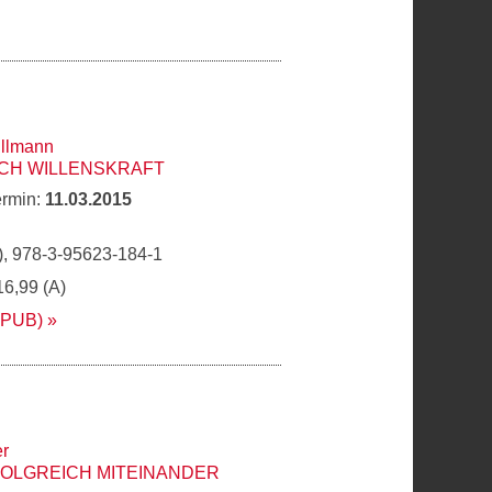
llmann
CH WILLENSKRAFT
ermin:
11.03.2015
, 978-3-95623-184-1
16,99 (A)
EPUB)
er
FOLGREICH MITEINANDER