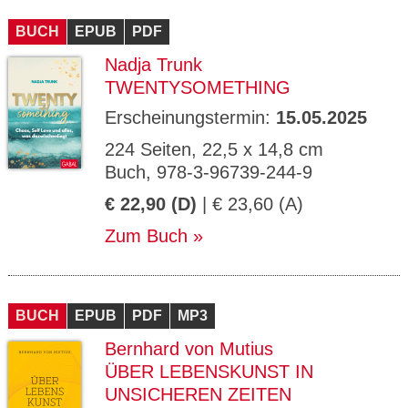
CMS_S
gabal-
Se
Wird für die Speicherung der Benutzer-
T
ESSION
verlag.
ssi
Session verwendet
T
BUCH
_ID
EPUB
de
PDF
on
P
H
Nadja Trunk
gabal-
Speichert den Zustimmungsstatus des
90
GV_CO
T
verlag.
Benutzers für Cookies auf der aktuellen
Ta
OKIES
T
TWENTYSOMETHING
de
Domäne.
ge
P
Erscheinungstermin:
15.05.2025
224 Seiten, 22,5 x 14,8 cm
Buch, 978-3-96739-244-9
€ 22,90 (D)
| € 23,60 (A)
Zum Buch
BUCH
EPUB
PDF
MP3
Bernhard von Mutius
ÜBER LEBENSKUNST IN
UNSICHEREN ZEITEN