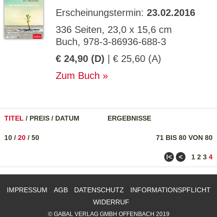
Erscheinungstermin:
23.02.2016
336 Seiten, 23,0 x 15,6 cm
Buch, 978-3-86936-688-3
€ 24,90 (D)
| € 25,60 (A)
Zum Buch
TITEL
/
PREIS
/
DATUM
ERGEBNISSE
10
/
20
/
50
71 BIS 80 VON 80
ǀ<
<
1
2
3
4
IMPRESSUM
AGB
DATENSCHUTZ
INFORMATIONSPFLICHT
WIDERRUF
© GABAL VERLAG GMBH OFFENBACH 2019