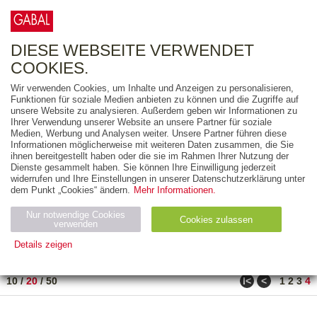
0
ARTIKEL
0.00 €
DIESE WEBSEITE VERWENDET
COOKIES.
Wir verwenden Cookies, um Inhalte und Anzeigen zu personalisieren,
FREITEXT
Funktionen für soziale Medien anbieten zu können und die Zugriffe auf
unsere Website zu analysieren. Außerdem geben wir Informationen zu
Ihrer Verwendung unserer Website an unsere Partner für soziale
AUSGABEART
Medien, Werbung und Analysen weiter. Unsere Partner führen diese
Informationen möglicherweise mit weiteren Daten zusammen, die Sie
AUS DER REIHE
ihnen bereitgestellt haben oder die sie im Rahmen Ihrer Nutzung der
Dienste gesammelt haben. Sie können Ihre Einwilligung jederzeit
widerrufen und Ihre Einstellungen in unserer Datenschutzerklärung unter
ZUM THEMA
dem Punkt „Cookies“ ändern.
Mehr Informationen.
Nur notwendige Cookies
Neuerscheinung
Bestseller
Cookies zulassen
suchen
verwenden
Details zeigen
TITEL
/
PREIS
/
DATUM
71 BIS 80 VON 80
Notwendig (2)
Statistiken (4)
Marketing (4)
ǀ<
<
10
/
20
/
50
1
2
3
4
Anbiet
Abl
Ty
Name
Zweck
er
auf
p
H