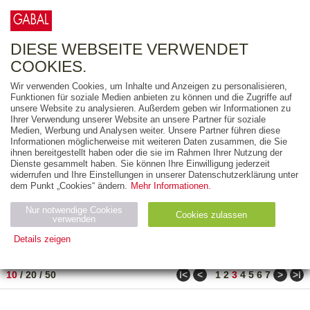
0
ARTIKEL
0.00 €
DIESE WEBSEITE VERWENDET
COOKIES.
Wir verwenden Cookies, um Inhalte und Anzeigen zu personalisieren,
FREITEXT
Funktionen für soziale Medien anbieten zu können und die Zugriffe auf
unsere Website zu analysieren. Außerdem geben wir Informationen zu
Ihrer Verwendung unserer Website an unsere Partner für soziale
AUSGABEART
Medien, Werbung und Analysen weiter. Unsere Partner führen diese
Informationen möglicherweise mit weiteren Daten zusammen, die Sie
AUS DER REIHE
ihnen bereitgestellt haben oder die sie im Rahmen Ihrer Nutzung der
Dienste gesammelt haben. Sie können Ihre Einwilligung jederzeit
widerrufen und Ihre Einstellungen in unserer Datenschutzerklärung unter
ZUM THEMA
dem Punkt „Cookies“ ändern.
Mehr Informationen.
Nur notwendige Cookies
Neuerscheinung
Bestseller
Cookies zulassen
suchen
verwenden
Details zeigen
TITEL
/
PREIS
/
DATUM
21 BIS 30 VON 80
Notwendig (2)
Statistiken (4)
Marketing (4)
ǀ<
<
>
>ǀ
10
/
20
/
50
1
2
3
4
5
6
7
Anbiet
Abl
Ty
Name
Zweck
er
auf
p
H