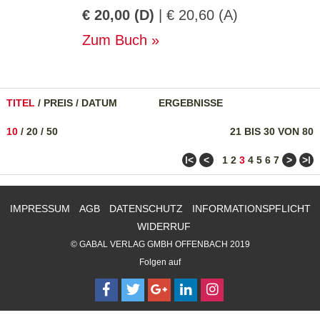
€ 20,00 (D)
| € 20,60 (A)
Zum Buch
TITEL
/
PREIS
/
DATUM
ERGEBNISSE
10
/
20
/
50
21 BIS 30 VON 80
ǀ<
<
>
>ǀ
1
2
3
4
5
6
7
IMPRESSUM
AGB
DATENSCHUTZ
INFORMATIONSPFLICHT
WIDERRUF
© GABAL VERLAG GMBH OFFENBACH 2019
Folgen auf