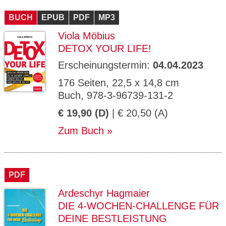
CMS_S
gabal-
Se
Wird für die Speicherung der Benutzer-
T
ESSION
verlag.
ssi
Session verwendet
T
BUCH
_ID
EPUB
de
PDF
MP3
on
P
H
Viola Möbius
gabal-
Speichert den Zustimmungsstatus des
90
GV_CO
T
verlag.
Benutzers für Cookies auf der aktuellen
Ta
OKIES
T
DETOX YOUR LIFE!
de
Domäne.
ge
P
Erscheinungstermin:
04.04.2023
176 Seiten, 22,5 x 14,8 cm
Buch, 978-3-96739-131-2
€ 19,90 (D)
| € 20,50 (A)
Zum Buch
PDF
Ardeschyr Hagmaier
DIE 4-WOCHEN-CHALLENGE FÜR
DEINE BESTLEISTUNG