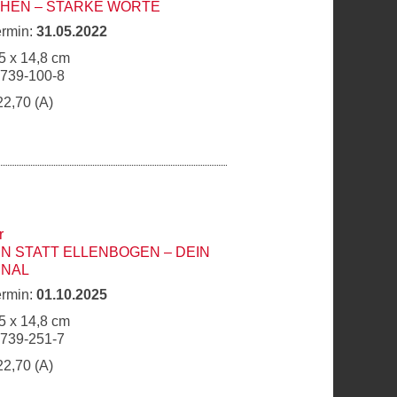
CHEN – STARKE WORTE
ermin:
31.05.2022
5 x 14,8 cm
6739-100-8
22,70 (A)
r
N STATT ELLENBOGEN – DEIN
RNAL
ermin:
01.10.2025
5 x 14,8 cm
6739-251-7
22,70 (A)