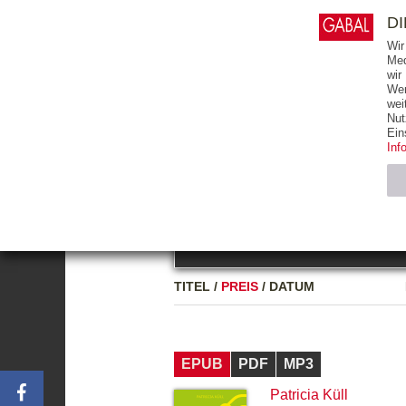
0
ARTIKEL
0.00 €
D
Wir
Med
wir
Wer
START
BÜCHER
wei
Nut
GESAMTVERZEICHNIS
BÜCHER
E-BO
Ein
Inf
FREITEXT
Neuerscheinung
Bests
Notwendig (2)
Name
TITEL
/
PREIS
/
DATUM
CMS_SESSIO
GV_COOKIES
EPUB
PDF
MP3
Patricia Küll