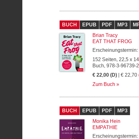
BUCH
EPUB
PDF
MP3
M
Brian Tracy
EAT THAT FROG
Erscheinungstermin:
152 Seiten, 22,5 x 1
Buch, 978-3-96739-
€ 22,00 (D)
| € 22,70 
Zum Buch
BUCH
EPUB
PDF
MP3
Monika Hein
EMPATHIE
Erscheinungstermin: