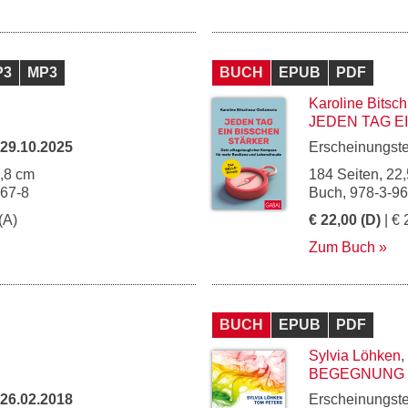
P3
MP3
BUCH
EPUB
PDF
Karoline Bitsc
JEDEN TAG E
29.10.2025
Erscheinungst
4,8 cm
184 Seiten, 22,
267-8
Buch, 978-3-9
(A)
€ 22,00 (D)
| € 
Zum Buch
BUCH
EPUB
PDF
Sylvia Löhken
,
BEGEGNUNG 
26.02.2018
Erscheinungst