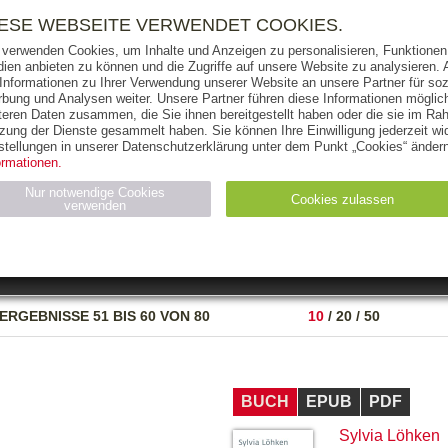
RIGHTS
PRESSE
HANDEL
FÜR UNTERNEHMEN
NEWSL
IESE WEBSEITE VERWENDET COOKIES.
 verwenden Cookies, um Inhalte und Anzeigen zu personalisieren, Funktionen 
ien anbieten zu können und die Zugriffe auf unsere Website zu analysieren
 Informationen zu Ihrer Verwendung unserer Website an unsere Partner für soz
bung und Analysen weiter. Unsere Partner führen diese Informationen möglic
THEMEN
AUTOREN
VERLAG
teren Daten zusammen, die Sie ihnen bereitgestellt haben oder die sie im Ra
zung der Dienste gesammelt haben. Sie können Ihre Einwilligung jederzeit wid
OKS
AUDIO-CDS
MP3
NON-BOOKS
stellungen in unserer Datenschutzerklärung unter dem Punkt „Cookies“ ändern
ormationen.
AUSGABEART
AUS DER REIHE
Nur notwendige Cookies
Cookies zulassen
verwenden
eller
Statistiken (4)
Marketing (4)
Anbieter
Zweck
ERGEBNISSE
51 BIS 60 VON 80
10
/
20
/
50
gabal-
N_ID
Wird für die Speicherung der Benutzer-Session verwendet
verlag.de
gabal-
Speichert den Zustimmungsstatus des Benutzers für Cookies
verlag.de
auf der aktuellen Domäne.
BUCH
EPUB
PDF
Sylvia Löhken