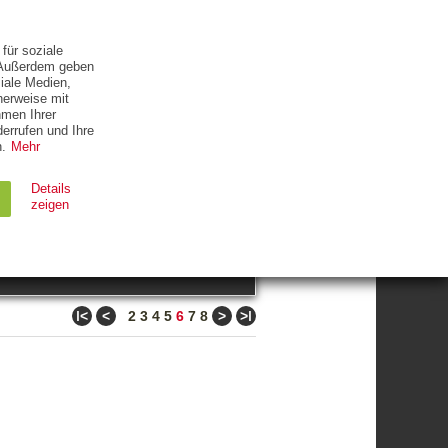
ETTER
KONTAKT
für soziale
. Außerdem geben
iale Medien,
herweise mit
hmen Ihrer
errufen und Ihre
.
Mehr
ZUM THEMA
Details
zeigen
suchen
Ablauf
Typ
ǀ<
<
>
>ǀ
2
3
4
5
6
7
8
Session
HTTP
90 Tage
HTTP