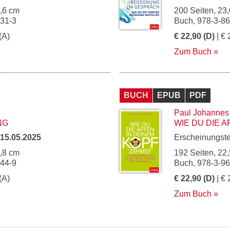
5,6 cm
200 Seiten, 23,
831-3
Buch, 978-3-8
(A)
€ 22,90 (D)
| € 
Zum Buch
BUCH
EPUB
PDF
Paul Johannes
NG
WIE DU DIE 
15.05.2025
Erscheinungst
4,8 cm
192 Seiten, 22,
244-9
Buch, 978-3-9
(A)
€ 22,90 (D)
| € 
Zum Buch