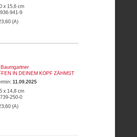
0 x 15,6 cm
6936-941-9
23,60 (A)
 Baumgartner
AFFEN IN DEINEM KOPF ZÄHMST
ermin:
11.09.2025
5 x 14,8 cm
6739-250-0
23,60 (A)