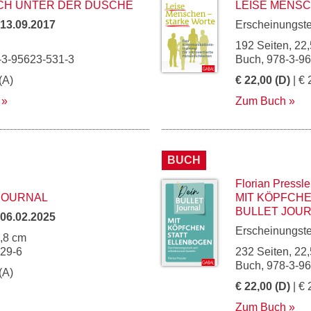
ICH UNTER DER DUSCHE
LEISE MENS
13.09.2017
Erscheinungst
192 Seiten, 22,
-3-95623-531-3
Buch, 978-3-9
(A)
€ 22,00 (D)
| € 
Zum Buch
BUCH
Florian Pressle
JOURNAL
MIT KÖPFCHE
BULLET JOU
06.02.2025
Erscheinungst
4,8 cm
229-6
232 Seiten, 22,
Buch, 978-3-9
(A)
€ 22,00 (D)
| € 
Zum Buch