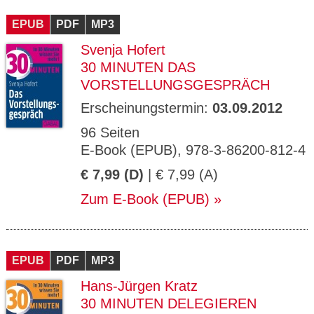
CMS_S
gabal-
Se
Wird für die Speicherung der Benutzer-
T
ESSION
verlag.
ssi
Session verwendet
T
EPUB
_ID
PDF
de
MP3
on
P
H
Svenja Hofert
gabal-
Speichert den Zustimmungsstatus des
90
GV_CO
T
verlag.
Benutzers für Cookies auf der aktuellen
Ta
OKIES
T
30 MINUTEN DAS
de
Domäne.
ge
P
VORSTELLUNGSGESPRÄCH
Erscheinungstermin:
03.09.2012
96 Seiten
E-Book (EPUB), 978-3-86200-812-4
€ 7,99 (D)
| € 7,99 (A)
Zum E-Book (EPUB)
EPUB
PDF
MP3
Hans-Jürgen Kratz
30 MINUTEN DELEGIEREN