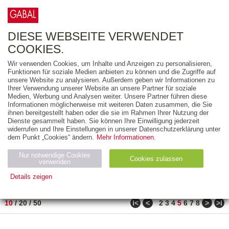
0
ARTIKEL
0.00 €
DIESE WEBSEITE VERWENDET
COOKIES.
Wir verwenden Cookies, um Inhalte und Anzeigen zu personalisieren,
FREITEXT
Funktionen für soziale Medien anbieten zu können und die Zugriffe auf
unsere Website zu analysieren. Außerdem geben wir Informationen zu
Ihrer Verwendung unserer Website an unsere Partner für soziale
AUSGABEART
Medien, Werbung und Analysen weiter. Unsere Partner führen diese
Informationen möglicherweise mit weiteren Daten zusammen, die Sie
AUS DER REIHE
ihnen bereitgestellt haben oder die sie im Rahmen Ihrer Nutzung der
Dienste gesammelt haben. Sie können Ihre Einwilligung jederzeit
widerrufen und Ihre Einstellungen in unserer Datenschutzerklärung unter
ZUM THEMA
dem Punkt „Cookies“ ändern.
Mehr Informationen.
Nur notwendige Cookies
Neuerscheinung
Bestseller
Cookies zulassen
suchen
verwenden
Details zeigen
TITEL
/
PREIS
/
DATUM
41 BIS 50 VON 288
Notwendig (2)
Statistiken (4)
Marketing (4)
ǀ<
<
>
>ǀ
10
/
20
/
50
2
3
4
5
6
7
8
Anbiet
Abl
Ty
Name
Zweck
er
auf
p
H