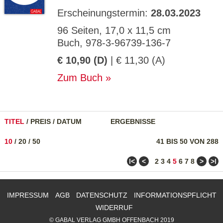
Erscheinungstermin:
28.03.2023
96 Seiten, 17,0 x 11,5 cm
Buch, 978-3-96739-136-7
€ 10,90 (D)
| € 11,30 (A)
Zum Buch
TITEL
/
PREIS
/
DATUM
ERGEBNISSE
10
/
20
/
50
41 BIS 50 VON 288
ǀ<
<
>
>ǀ
2
3
4
5
6
7
8
IMPRESSUM
AGB
DATENSCHUTZ
INFORMATIONSPFLICHT
WIDERRUF
© GABAL VERLAG GMBH OFFENBACH 2019