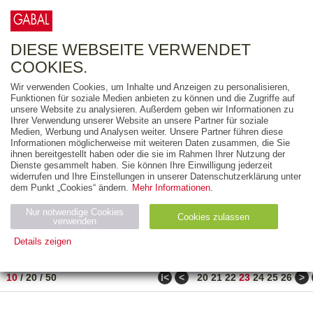
0
ARTIKEL
0.00 €
DIESE WEBSEITE VERWENDET
COOKIES.
Wir verwenden Cookies, um Inhalte und Anzeigen zu personalisieren,
FREITEXT
Funktionen für soziale Medien anbieten zu können und die Zugriffe auf
unsere Website zu analysieren. Außerdem geben wir Informationen zu
Ihrer Verwendung unserer Website an unsere Partner für soziale
AUSGABEART
Medien, Werbung und Analysen weiter. Unsere Partner führen diese
Informationen möglicherweise mit weiteren Daten zusammen, die Sie
AUS DER REIHE
ihnen bereitgestellt haben oder die sie im Rahmen Ihrer Nutzung der
Dienste gesammelt haben. Sie können Ihre Einwilligung jederzeit
widerrufen und Ihre Einstellungen in unserer Datenschutzerklärung unter
ZUM THEMA
dem Punkt „Cookies“ ändern.
Mehr Informationen.
Nur notwendige Cookies
Neuerscheinung
Bestseller
Cookies zulassen
suchen
verwenden
Details zeigen
TITEL
/
PREIS
/
DATUM
221 BIS 230 VON 271
Notwendig (2)
Statistiken (4)
Marketing (4)
ǀ<
<
>
10
/
20
/
50
20
21
22
23
24
25
26
Anbiet
Abl
Ty
Name
Zweck
er
auf
p
H