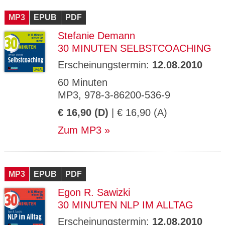
CMS_S
gabal-
Se
Wird für die Speicherung der Benutzer-
T
ESSION
verlag.
ssi
Session verwendet
T
MP3
_ID
EPUB
de
PDF
on
P
H
Stefanie Demann
gabal-
Speichert den Zustimmungsstatus des
90
GV_CO
T
verlag.
Benutzers für Cookies auf der aktuellen
Ta
OKIES
T
30 MINUTEN SELBSTCOACHING
de
Domäne.
ge
P
Erscheinungstermin:
12.08.2010
60 Minuten
MP3, 978-3-86200-536-9
€ 16,90 (D)
| € 16,90 (A)
Zum MP3
MP3
EPUB
PDF
Egon R. Sawizki
30 MINUTEN NLP IM ALLTAG
Erscheinungstermin:
12.08.2010