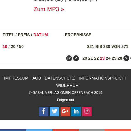
Zum MP3
TITEL
/
PREIS
/
DATUM
ERGEBNISSE
10
/
20
/
50
221 BIS 230 VON 271
ǀ<
<
>
20
21
22
23
24
25
26
IMPRESSUM
AGB
DATENSCHUTZ
INFORMATIONSPFLICHT
WIDERRUF
© GABAL VERLAG GMBH OFFENBACH 2019
Folgen auf