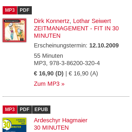
CMS_S
gabal-
Se
Wird für die Speicherung der Benutzer-
T
ESSION
verlag.
ssi
Session verwendet
T
MP3
_ID
PDF
de
on
P
H
Dirk Konnertz
,
Lothar Seiwert
gabal-
Speichert den Zustimmungsstatus des
90
GV_CO
T
verlag.
Benutzers für Cookies auf der aktuellen
Ta
OKIES
T
ZEITMANAGEMENT - FIT IN 30
de
Domäne.
ge
P
MINUTEN
Erscheinungstermin:
12.10.2009
55 Minuten
MP3, 978-3-86200-320-4
€ 16,90 (D)
| € 16,90 (A)
Zum MP3
MP3
PDF
EPUB
Ardeschyr Hagmaier
30 MINUTEN