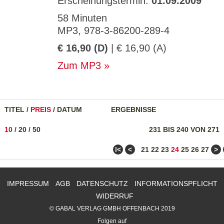
Erscheinungstermin:
01.09.2009
58 Minuten
MP3, 978-3-86200-289-4
€ 16,90 (D)
| € 16,90 (A)
Zum MP3
TITEL
/
PREIS
/
DATUM
ERGEBNISSE
10
/
20
/
50
231 BIS 240 VON 271
ǀ<
<
>
21
22
23
24
25
26
27
IMPRESSUM
AGB
DATENSCHUTZ
INFORMATIONSPFLICHT
WIDERRUF
© GABAL VERLAG GMBH OFFENBACH 2019
Folgen auf