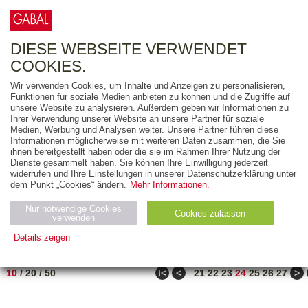
0
ARTIKEL
0.00 €
DIESE WEBSEITE VERWENDET
COOKIES.
Wir verwenden Cookies, um Inhalte und Anzeigen zu personalisieren,
FREITEXT
Funktionen für soziale Medien anbieten zu können und die Zugriffe auf
unsere Website zu analysieren. Außerdem geben wir Informationen zu
Ihrer Verwendung unserer Website an unsere Partner für soziale
AUSGABEART
Medien, Werbung und Analysen weiter. Unsere Partner führen diese
Informationen möglicherweise mit weiteren Daten zusammen, die Sie
AUS DER REIHE
ihnen bereitgestellt haben oder die sie im Rahmen Ihrer Nutzung der
Dienste gesammelt haben. Sie können Ihre Einwilligung jederzeit
widerrufen und Ihre Einstellungen in unserer Datenschutzerklärung unter
ZUM THEMA
dem Punkt „Cookies“ ändern.
Mehr Informationen.
Nur notwendige Cookies
Neuerscheinung
Bestseller
Cookies zulassen
suchen
verwenden
Details zeigen
TITEL
/
PREIS
/
DATUM
231 BIS 240 VON 271
Notwendig (2)
Statistiken (4)
Marketing (4)
ǀ<
<
>
10
/
20
/
50
21
22
23
24
25
26
27
Anbiet
Abl
Ty
Name
Zweck
er
auf
p
H